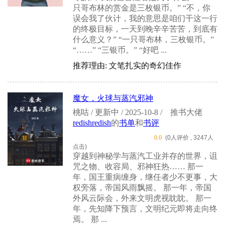
只哥布林的赏金是三枚银币。” “不，你
误会我了伙计，我的意思是咱们干这一行
的终极目标，一天到晚辛辛苦苦，到底有
什么意义？” “一只哥布林，三枚银币。”
“……” “三银币。” “好吧 ...
推荐理由: 文笔扎实的奇幻佳作
魔女，火球与蒸汽邪神
桃咕 / 更新中 / 2025-10-8 /
推书大佬
redishredish
的
书单
和
书评
0.0
(0人评价 , 3247人
点击)
穿越到神秘学与蒸汽工业并存的世界，诅
咒之物、收容局、邪神狂热…… 那一
年，国王重病缠身，继任者少不更事，大
权旁落，帝国风雨飘摇。 那一年，帝国
外风云际会，外来文明虎视眈眈。 那一
年，先知降下预言，文明纪元即将走向终
焉。 那 ...