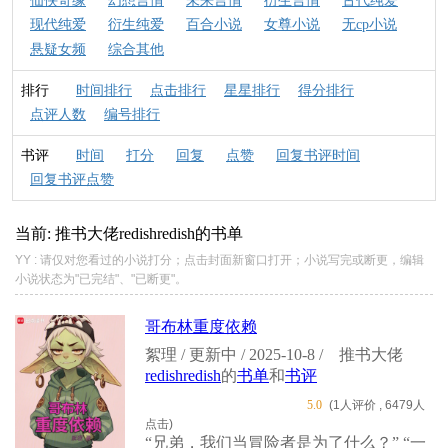
仙侠奇缘
幻想言情
未来言情
衍生言情
古代纯爱
现代纯爱
衍生纯爱
百合小说
女尊小说
无cp小说
悬疑女频
综合其他
排行
时间排行
点击排行
星星排行
得分排行
点评人数
编号排行
书评
时间
打分
回复
点赞
回复书评时间
回复书评点赞
当前: 推书大佬
redishredish
的书单
YY : 请仅对您看过的小说打分；点击封面新窗口打开；小说写完或断更，编辑
小说状态为"已完结"、"已断更"。
哥布林重度依赖
絮理 / 更新中 / 2025-10-8 /
推书大佬
redishredish
的
书单
和
书评
5.0
(1人评价 , 6479人
点击)
“兄弟，我们当冒险者是为了什么？” “一