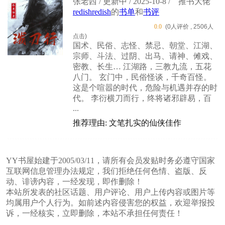
张老西 / 更新中 / 2025-10-8 /
推书大佬
redishredish
的
书单
和
书评
0.0
(0人评价 , 2506人
点击)
国术、民俗、志怪、禁忌、朝堂、江湖、
宗师、斗法、过阴、出马、请神、傩戏、
密教、长生… 江湖路，三教九流，五花
八门。 玄门中，民俗怪谈，千奇百怪。
这是个喧嚣的时代，危险与机遇并存的时
代。 李衍横刀而行，终将诸邪辟易，百
...
推荐理由: 文笔扎实的仙侠佳作
YY书屋始建于2005/03/11，请所有会员发贴时务必遵守国家
互联网信息管理办法规定，我们拒绝任何色情、盗版、反
动、诽谤内容，一经发现，即作删除！
本站所发表的社区话题、用户评论、用户上传内容或图片等
均属用户个人行为。如前述内容侵害您的权益，欢迎举报投
诉，一经核实，立即删除，本站不承担任何责任！