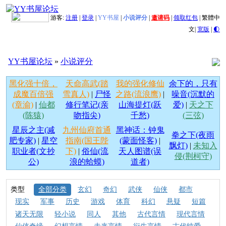
游客:
注册
|
登录
|
YY书屋
|
小说评分
|
邀请码
|
领取红包
|
繁體中
文
|
宽版
|
🌓
YY书屋论坛
»
小说评分
黑化强十倍，
天命高武(踏
我的强化修仙
余下的，只有
成魔百倍强
雪真人)
|
尸怪
之路(流浪鹰)
|
噪音(沉默的
(章渝)
|
仙都
修行笔记(亲
山海提灯(跃
爱)
|
天之下
(陈猿)
吻指尖)
千愁)
(三弦)
星辰之主(减
九州仙府首通
黑神话：钟鬼
拳之下(夜雨
肥专家)
|
星空
指南(国王陛
(蒙面怪客)
|
飘灯)
|
未知入
职业者(文抄
下)
|
俗仙(流
天人图谱(误
侵(荆柯守)
公)
浪的蛤蟆)
道者)
类型
全部分类
玄幻
奇幻
武侠
仙侠
都市
现实
军事
历史
游戏
体育
科幻
悬疑
短篇
诸天无限
轻小说
同人
其他
古代言情
现代言情