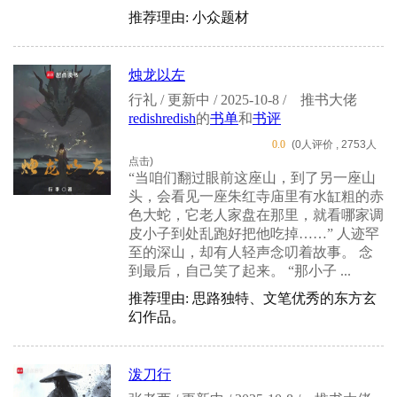
推荐理由: 小众题材
烛龙以左
行礼 / 更新中 / 2025-10-8 /
推书大佬
redishredish
的
书单
和
书评
0.0
(0人评价 , 2753人
点击)
“当咱们翻过眼前这座山，到了另一座山
头，会看见一座朱红寺庙里有水缸粗的赤
色大蛇，它老人家盘在那里，就看哪家调
皮小子到处乱跑好把他吃掉……” 人迹罕
至的深山，却有人轻声念叨着故事。 念
到最后，自己笑了起来。 “那小子 ...
推荐理由: 思路独特、文笔优秀的东方玄
幻作品。
泼刀行