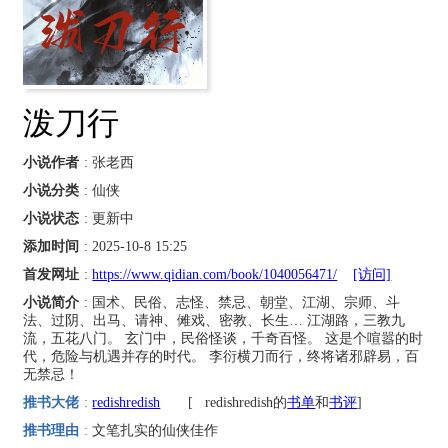
泼刀行
小说作者
: 张老西
小说分类
: 仙侠
小说状态
: 更新中
添加时间
: 2025-10-8 15:25
首发网址
:
https://www.qidian.com/book/1040056471/
[访问]
小说简介
: 国术、民俗、志怪、禁忌、朝堂、江湖、宗师、斗
法、过阴、出马、请神、傩戏、密教、长生… 江湖路，三教九
流，五花八门。 玄门中，民俗怪谈，千奇百怪。 这是个喧嚣的时
代，危险与机遇并存的时代。 李衍横刀而行，终将诸邪辟易，百
无禁忌！
推书大佬
:
redishredish
[
redishredish的
书单
和
书评
]
推书理由
:
文笔扎实的仙侠佳作