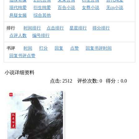
仙侠奇缘
幻想言情
未来言情
衍生言情
古代纯爱
现代纯爱
衍生纯爱
百合小说
女尊小说
无cp小说
悬疑女频
综合其他
排行
时间排行
点击排行
星星排行
得分排行
点评人数
编号排行
书评
时间
打分
回复
点赞
回复书评时间
回复书评点赞
小说详细资料
点击: 2512 评价次数: 0 得分：0.0