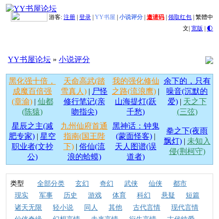
游客:
注册
|
登录
|
YY书屋
|
小说评分
|
邀请码
|
领取红包
|
繁體中
文
|
宽版
|
🌓
YY书屋论坛
»
小说评分
黑化强十倍，
天命高武(踏
我的强化修仙
余下的，只有
成魔百倍强
雪真人)
|
尸怪
之路(流浪鹰)
|
噪音(沉默的
(章渝)
|
仙都
修行笔记(亲
山海提灯(跃
爱)
|
天之下
(陈猿)
吻指尖)
千愁)
(三弦)
星辰之主(减
九州仙府首通
黑神话：钟鬼
拳之下(夜雨
肥专家)
|
星空
指南(国王陛
(蒙面怪客)
|
飘灯)
|
未知入
职业者(文抄
下)
|
俗仙(流
天人图谱(误
侵(荆柯守)
公)
浪的蛤蟆)
道者)
类型
全部分类
玄幻
奇幻
武侠
仙侠
都市
现实
军事
历史
游戏
体育
科幻
悬疑
短篇
诸天无限
轻小说
同人
其他
古代言情
现代言情