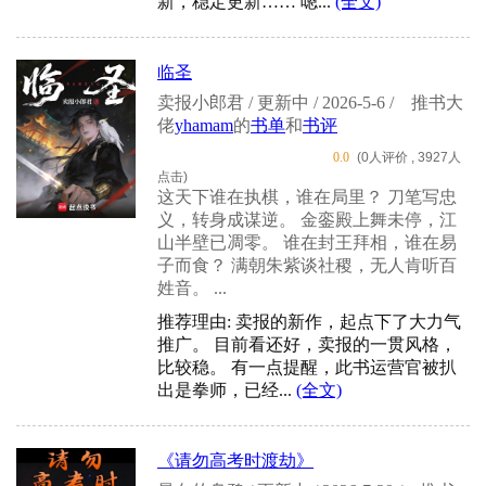
新，稳定更新…… 嗯...
(全文)
临圣
卖报小郎君 / 更新中 / 2026-5-6 /
推书大
佬
yhamam
的
书单
和
书评
0.0
(0人评价 , 3927人
点击)
这天下谁在执棋，谁在局里？ 刀笔写忠
义，转身成谋逆。 金銮殿上舞未停，江
山半壁已凋零。 谁在封王拜相，谁在易
子而食？ 满朝朱紫谈社稷，无人肯听百
姓音。 ...
推荐理由: 卖报的新作，起点下了大力气
推广。 目前看还好，卖报的一贯风格，
比较稳。 有一点提醒，此书运营官被扒
出是拳师，已经...
(全文)
《请勿高考时渡劫》