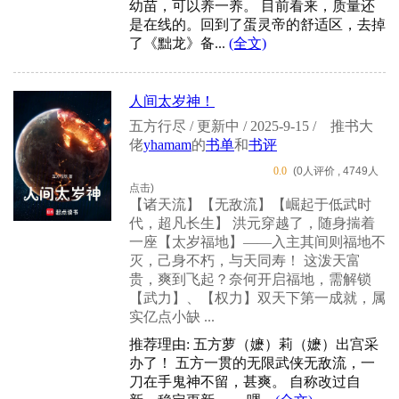
幼苗，可以养一养。 目前看来，质量还
是在线的。回到了蛋灵帝的舒适区，去掉
了《黜龙》备...
(全文)
人间太岁神！
五方行尽 / 更新中 / 2025-9-15 /
推书大
佬
yhamam
的
书单
和
书评
0.0
(0人评价 , 4749人
点击)
【诸天流】【无敌流】【崛起于低武时
代，超凡长生】 洪元穿越了，随身揣着
一座【太岁福地】——入主其间则福地不
灭，己身不朽，与天同寿！ 这泼天富
贵，爽到飞起？奈何开启福地，需解锁
【武力】、【权力】双天下第一成就，属
实亿点小缺 ...
推荐理由: 五方萝（嬷）莉（嬷）出宫采
办了！ 五方一贯的无限武侠无敌流，一
刀在手鬼神不留，甚爽。 自称改过自