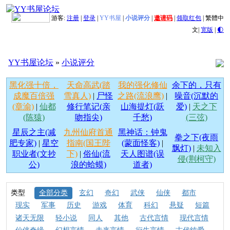
游客:
注册
|
登录
|
YY书屋
|
小说评分
|
邀请码
|
领取红包
|
繁體中
文
|
宽版
|
🌓
YY书屋论坛
»
小说评分
黑化强十倍，
天命高武(踏
我的强化修仙
余下的，只有
成魔百倍强
雪真人)
|
尸怪
之路(流浪鹰)
|
噪音(沉默的
(章渝)
|
仙都
修行笔记(亲
山海提灯(跃
爱)
|
天之下
(陈猿)
吻指尖)
千愁)
(三弦)
星辰之主(减
九州仙府首通
黑神话：钟鬼
拳之下(夜雨
肥专家)
|
星空
指南(国王陛
(蒙面怪客)
|
飘灯)
|
未知入
职业者(文抄
下)
|
俗仙(流
天人图谱(误
侵(荆柯守)
公)
浪的蛤蟆)
道者)
类型
全部分类
玄幻
奇幻
武侠
仙侠
都市
现实
军事
历史
游戏
体育
科幻
悬疑
短篇
诸天无限
轻小说
同人
其他
古代言情
现代言情