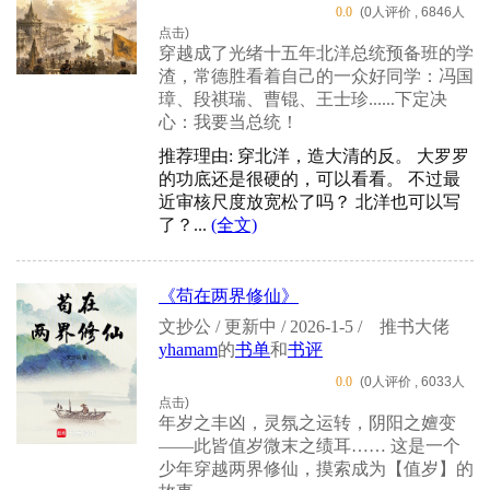
0.0
(0人评价 , 6846人
点击)
穿越成了光绪十五年北洋总统预备班的学
渣，常德胜看着自己的一众好同学：冯国
璋、段祺瑞、曹锟、王士珍......下定决
心：我要当总统！
推荐理由: 穿北洋，造大清的反。 大罗罗
的功底还是很硬的，可以看看。 不过最
近审核尺度放宽松了吗？ 北洋也可以写
了？...
(全文)
《苟在两界修仙》
文抄公 / 更新中 / 2026-1-5 /
推书大佬
yhamam
的
书单
和
书评
0.0
(0人评价 , 6033人
点击)
年岁之丰凶，灵氛之运转，阴阳之嬗变
——此皆值岁微末之绩耳…… 这是一个
少年穿越两界修仙，摸索成为【值岁】的