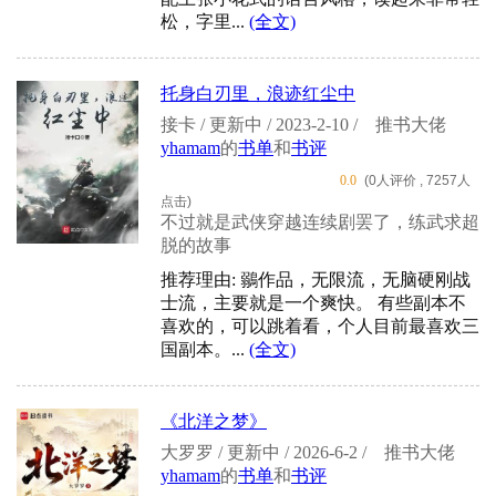
松，字里...
(全文)
托身白刃里，浪迹红尘中
接卡 / 更新中 / 2023-2-10 /
推书大佬
yhamam
的
书单
和
书评
0.0
(0人评价 , 7257人
点击)
不过就是武侠穿越连续剧罢了，练武求超
脱的故事
推荐理由: 鶸作品，无限流，无脑硬刚战
士流，主要就是一个爽快。 有些副本不
喜欢的，可以跳着看，个人目前最喜欢三
国副本。...
(全文)
《北洋之梦》
大罗罗 / 更新中 / 2026-6-2 /
推书大佬
yhamam
的
书单
和
书评