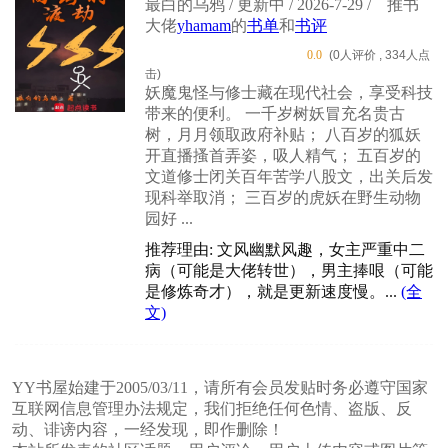
最白的乌鸦 / 更新中 / 2026-7-29 /
推书
大佬
yhamam
的
书单
和
书评
0.0
(0人评价 , 334人点
击)
妖魔鬼怪与修士藏在现代社会，享受科技
带来的便利。 一千岁树妖冒充名贵古
树，月月领取政府补贴； 八百岁的狐妖
开直播搔首弄姿，吸人精气； 五百岁的
文道修士闭关百年苦学八股文，出关后发
现科举取消； 三百岁的虎妖在野生动物
园好 ...
推荐理由: 文风幽默风趣，女主严重中二
病（可能是大佬转世），男主捧哏（可能
是修炼奇才），就是更新速度慢。...
(全
文)
YY书屋始建于2005/03/11，请所有会员发贴时务必遵守国家
互联网信息管理办法规定，我们拒绝任何色情、盗版、反
动、诽谤内容，一经发现，即作删除！