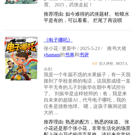
霄。 2025，武侠走起！
推荐理由: 如今难得的武侠题材。 蛤蟆水
平是有的，可以看看。 烂尾了再说呗
《电子哪吒》
张小花 / 更新中 / 2025-5-23 /
推书大佬
yhamam
的
书单
和
书评
0.0
(0人评价 , 8637人
点击)
我是一个年届不惑的水果贩子，有一天我
接到了学校老师的电话，说我那成绩一直
平平无奇的儿子刘振华在期中考试控分
了。 刘振华是这样狡辩的：爸，我是来
自未来的超级AI，代号电子哪吒，我的
任务是拯救地球。 嗯，这孩子脑洞还挺
大的 ...
推荐理由: 熟悉的配方，熟悉的味道。 张
小花还是那个张小花，非常生活化的场景
配上张小花式的语言风格，读起来非常轻