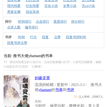
仙侠奇缘
幻想言情
未来言情
衍生言情
古代纯爱
现代纯爱
衍生纯爱
百合小说
女尊小说
无cp小说
悬疑女频
综合其他
排行
时间排行
点击排行
星星排行
得分排行
点评人数
编号排行
书评
时间
打分
回复
点赞
回复书评时间
回复书评点赞
当前: 推书大佬
yhamam
的书单
YY : 请仅对您看过的小说打分；点击封面新窗口打开；小说写完或断更，编辑
小说状态为"已完结"、"已断更"。
剑啸灵霄
流浪的蛤蟆 / 更新中 / 2025-3-5 /
推书大
佬
yhamam
的
书单
和
书评
7.0
(1人评价 , 10967人
点击)
少轻狂，袖里白蛇，铮铮化剑，直上灵