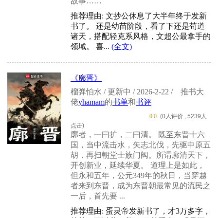
故事……
推荐理由: 文抄公休息了大半年终于发新
书了。 还是幼苗阶段，看了下还是苟道
诸天，搭配轻克系风格，文超公最拿手的
领域。 喜...
(全文)
《廓晋》
榴弹怕水 / 更新中 / 2026-2-22 /
推书大
佬
yhamam
的
书单
和
书评
0.0
(0人评价 , 5239人
点击)
廓者，一曰扩，二曰清。 既至东晋十六
国，当中流击水，矢志北伐，先驱中原五
胡，再扫朝堂士族门阀。所谓廓清天下，
开创新业，延续华夏。 道理上是如此，
但永和五年，公元349年的秋日，当穿越
者来到东晋，成为东晋朝最常见的流民之
一后，首先要 ...
推荐理由: 蛋灵帝发新书了，才3万多字，