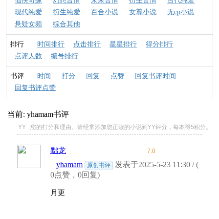
仙侠奇缘
幻想言情
未来言情
衍生言情
古代纯爱
现代纯爱
衍生纯爱
百合小说
女尊小说
无cp小说
悬疑女频
综合其他
排行
时间排行
点击排行
星星排行
得分排行
点评人数
编号排行
书评
时间
打分
回复
点赞
回复书评时间
回复书评点赞
当前:
yhamam
书评
YY : 您的打分和理由。请经常添加您正读的小说到YY评分，每本得5积分。
黜龙
7.0
yhamam
发表于2025-5-23 11:30 / (
原创书评
0点赞，0回复)
月更