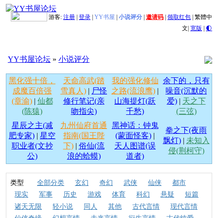
游客:
注册
|
登录
|
YY书屋
|
小说评分
|
邀请码
|
领取红包
|
繁體中
文
|
宽版
|
🌓
YY书屋论坛
»
小说评分
黑化强十倍，
天命高武(踏
我的强化修仙
余下的，只有
成魔百倍强
雪真人)
|
尸怪
之路(流浪鹰)
|
噪音(沉默的
(章渝)
|
仙都
修行笔记(亲
山海提灯(跃
爱)
|
天之下
(陈猿)
吻指尖)
千愁)
(三弦)
星辰之主(减
九州仙府首通
黑神话：钟鬼
拳之下(夜雨
肥专家)
|
星空
指南(国王陛
(蒙面怪客)
|
飘灯)
|
未知入
职业者(文抄
下)
|
俗仙(流
天人图谱(误
侵(荆柯守)
公)
浪的蛤蟆)
道者)
类型
全部分类
玄幻
奇幻
武侠
仙侠
都市
现实
军事
历史
游戏
体育
科幻
悬疑
短篇
诸天无限
轻小说
同人
其他
古代言情
现代言情