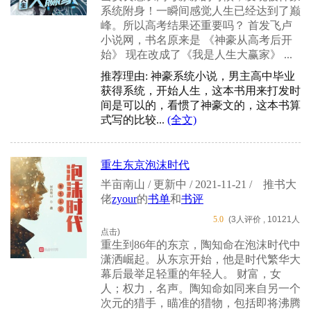
系统附身！一瞬间感觉人生已经达到了巅
峰。所以高考结果还重要吗？ 首发飞卢
小说网，书名原来是 《神豪从高考后开
始》 现在改成了《我是人生大赢家》 ...
推荐理由: 神豪系统小说，男主高中毕业
获得系统，开始人生，这本书用来打发时
间是可以的，看惯了神豪文的，这本书算
式写的比较...
(全文)
重生东京泡沫时代
半亩南山 / 更新中 / 2021-11-21 /
推书大
佬
zyour
的
书单
和
书评
5.0
(3人评价 , 10121人
点击)
重生到86年的东京，陶知命在泡沫时代中
潇洒崛起。从东京开始，他是时代繁华大
幕后最举足轻重的年轻人。 财富，女
人；权力，名声。陶知命如同来自另一个
次元的猎手，瞄准的猎物，包括即将沸腾