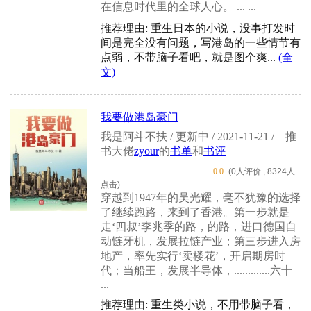
在信息时代里的全球人心。 ... ...
推荐理由: 重生日本的小说，没事打发时
间是完全没有问题，写港岛的一些情节有
点弱，不带脑子看吧，就是图个爽...
(全
文)
我要做港岛豪门
我是阿斗不扶 / 更新中 / 2021-11-21 /
推
书大佬
zyour
的
书单
和
书评
0.0
(0人评价 , 8324人
点击)
穿越到1947年的吴光耀，毫不犹豫的选择
了继续跑路，来到了香港。第一步就是
走‘四叔’李兆季的路，的路，进口德国自
动链牙机，发展拉链产业；第三步进入房
地产，率先实行‘卖楼花’，开启期房时
代；当船王，发展半导体，.............六十
...
推荐理由: 重生类小说，不用带脑子看，