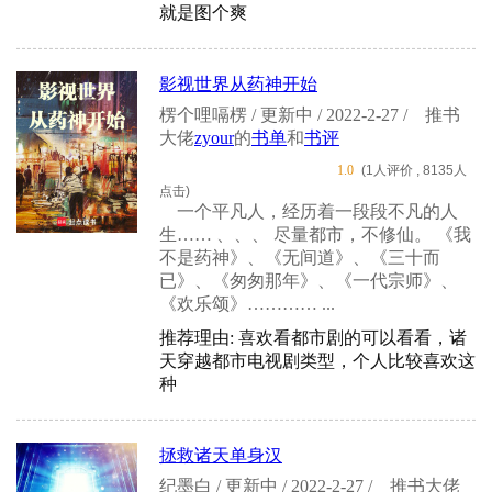
就是图个爽
影视世界从药神开始
楞个哩嗝楞 / 更新中 / 2022-2-27 /
推书
大佬
zyour
的
书单
和
书评
1.0
(1人评价 , 8135人
点击)
一个平凡人，经历着一段段不凡的人
生…… 、、、 尽量都市，不修仙。 《我
不是药神》、《无间道》、《三十而
已》、《匆匆那年》、《一代宗师》、
《欢乐颂》………… ...
推荐理由: 喜欢看都市剧的可以看看，诸
天穿越都市电视剧类型，个人比较喜欢这
种
拯救诸天单身汉
纪墨白 / 更新中 / 2022-2-27 /
推书大佬