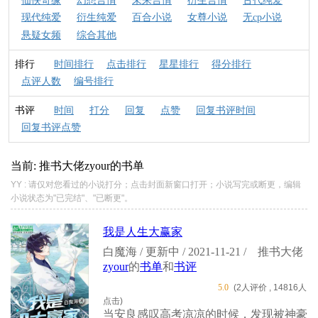
仙侠奇缘
幻想言情
未来言情
衍生言情
古代纯爱
现代纯爱
衍生纯爱
百合小说
女尊小说
无cp小说
悬疑女频
综合其他
排行
时间排行
点击排行
星星排行
得分排行
点评人数
编号排行
书评
时间
打分
回复
点赞
回复书评时间
回复书评点赞
当前: 推书大佬
zyour
的书单
YY : 请仅对您看过的小说打分；点击封面新窗口打开；小说写完或断更，编辑
小说状态为"已完结"、"已断更"。
我是人生大赢家
白魔海 / 更新中 / 2021-11-21 /
推书大佬
zyour
的
书单
和
书评
5.0
(2人评价 , 14816人
点击)
当安良感叹高考凉凉的时候，发现被神豪