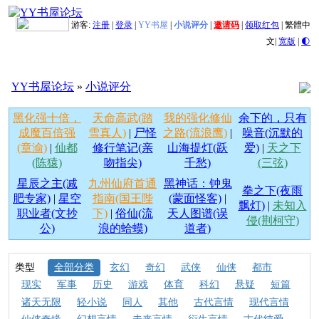
游客:
注册
|
登录
|
YY书屋
|
小说评分
|
邀请码
|
领取红包
|
繁體中
文
|
宽版
|
🌓
YY书屋论坛
»
小说评分
黑化强十倍，
天命高武(踏
我的强化修仙
余下的，只有
成魔百倍强
雪真人)
|
尸怪
之路(流浪鹰)
|
噪音(沉默的
(章渝)
|
仙都
修行笔记(亲
山海提灯(跃
爱)
|
天之下
(陈猿)
吻指尖)
千愁)
(三弦)
星辰之主(减
九州仙府首通
黑神话：钟鬼
拳之下(夜雨
肥专家)
|
星空
指南(国王陛
(蒙面怪客)
|
飘灯)
|
未知入
职业者(文抄
下)
|
俗仙(流
天人图谱(误
侵(荆柯守)
公)
浪的蛤蟆)
道者)
类型
全部分类
玄幻
奇幻
武侠
仙侠
都市
现实
军事
历史
游戏
体育
科幻
悬疑
短篇
诸天无限
轻小说
同人
其他
古代言情
现代言情