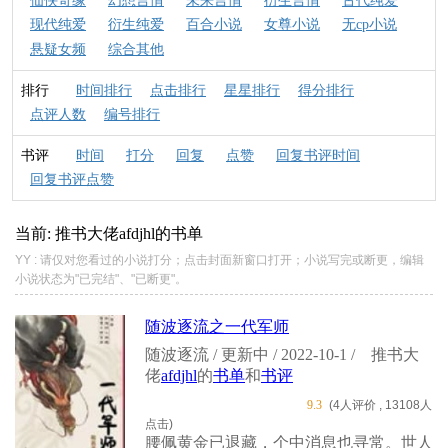
仙侠奇缘
幻想言情
未来言情
衍生言情
古代纯爱
现代纯爱
衍生纯爱
百合小说
女尊小说
无cp小说
悬疑女频
综合其他
排行
时间排行
点击排行
星星排行
得分排行
点评人数
编号排行
书评
时间
打分
回复
点赞
回复书评时间
回复书评点赞
当前: 推书大佬
afdjhl
的书单
YY : 请仅对您看过的小说打分；点击封面新窗口打开；小说写完或断更，编辑
小说状态为"已完结"、"已断更"。
随波逐流之一代军师
随波逐流 / 更新中 / 2022-10-1 /
推书大
佬
afdjhl
的
书单
和
书评
9.3
(4人评价 , 13108人
点击)
腰佩黄金已退藏，个中消息也寻常。世人