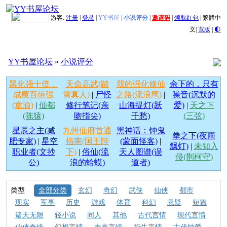
游客:
注册
|
登录
|
YY书屋
|
小说评分
|
邀请码
|
领取红包
|
繁體中
文
|
宽版
|
🌓
YY书屋论坛
»
小说评分
黑化强十倍，
天命高武(踏
我的强化修仙
余下的，只有
成魔百倍强
雪真人)
|
尸怪
之路(流浪鹰)
|
噪音(沉默的
(章渝)
|
仙都
修行笔记(亲
山海提灯(跃
爱)
|
天之下
(陈猿)
吻指尖)
千愁)
(三弦)
星辰之主(减
九州仙府首通
黑神话：钟鬼
拳之下(夜雨
肥专家)
|
星空
指南(国王陛
(蒙面怪客)
|
飘灯)
|
未知入
职业者(文抄
下)
|
俗仙(流
天人图谱(误
侵(荆柯守)
公)
浪的蛤蟆)
道者)
类型
全部分类
玄幻
奇幻
武侠
仙侠
都市
现实
军事
历史
游戏
体育
科幻
悬疑
短篇
诸天无限
轻小说
同人
其他
古代言情
现代言情