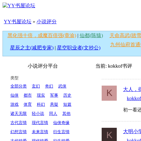
YY书屋论坛
»
小说评分
黑化强十倍，成魔百倍强(章渝)
|
仙都(陈猿)
天命高武(踏雪
九州仙府首通
星辰之主(减肥专家)
|
星空职业者(文抄公)
小说评分平台
当前:
kokkof
书评
类型
全部分类
玄幻
奇幻
武侠
大人，
K
仙侠
都市
现实
军事
历史
kokkof
游戏
体育
科幻
悬疑
短篇
初一看
诸天无限
轻小说
同人
其他
古代言情
现代言情
仙侠奇缘
大明小
幻想言情
未来言情
衍生言情
K
kokkof
古代纯爱
现代纯爱
衍生纯爱