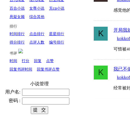
百合小说
女尊小说
无cp小说
感觉他
悬疑女频
综合其他
排行
开局我
K
时间排行
点击排行
星星排行
kokkof
得分排行
点评人数
编号排行
可惜被4
书评
时间
打分
回复
点赞
我已不
回复书评时间
回复书评点赞
K
kokkof
小说管理
经常被封
用户名:
密码 :