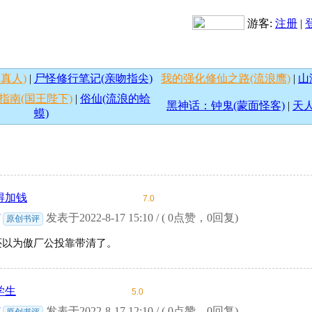
游客:
注册
|
真人)
|
尸怪修行笔记(亲吻指尖)
我的强化修仙之路(流浪鹰)
|
山
指南(国王陛下)
|
俗仙(流浪的蛤
黑神话：钟鬼(蒙面怪客)
|
天人
蟆)
得加钱
7.0
发表于2022-8-17 15:10 / ( 0点赞，0回复)
原创书评
还以为傲厂公投靠带清了。
学生
5.0
发表于2022-8-17 12:10 / ( 0点赞，0回复)
原创书评