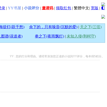
登录
|
YY书屋
|
小说评分
|
邀请码
|
领取红包
|
繁體中文
|
宽版
|
🌓
海提灯(跃千愁)
余下的，只有噪音(沉默的爱)
|
天之下(三弦)
图谱(误道者)
拳之下(夜雨飘灯)
|
未知入侵(荆柯守)
YY : 您的打分和理由。请经常添加您正读的小说到YY评分，每本得5积分。