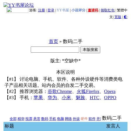
游客:
注册
|
登录
|
YY书屋
|
小说评分
|
邀请码
|
领取红包
|
繁體中
文
|
宽版
|
🌓
首页
» 数码|二手
版主: *空缺中*
本区说明
【#1】 讨论电脑、手机、软件、各种外设硬件等消费类电
子产品相关话题。站内会员的自发二手交易。
【#2】 推荐浏览器：
谷歌Chrome
、
火狐Firefox
、
Opera
【#3】 手机：
苹果
、
华为
、
小米
、
魅族
、
HTC
、
OPPO
数码|二手
全部
精华
投票
悬赏
数码
手机
电脑
网络
外设
硬件
软件
开箱
二手交易
新闻
其
标题
发言人