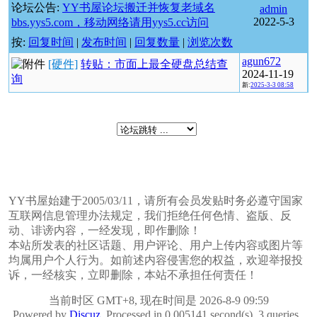
论坛公告:
YY书屋论坛搬迁并恢复老域名
admin
2022-5-3
bbs.yys5.com，移动网络请用yys5.cc访问
按:
回复时间
|
发布时间
|
回复数量
|
浏览次数
agun672
[硬件]
转贴：市面上最全硬盘总结查
2024-11-19
询
新:
2025-3-3 08:58
YY书屋始建于2005/03/11，请所有会员发贴时务必遵守国家
互联网信息管理办法规定，我们拒绝任何色情、盗版、反
动、诽谤内容，一经发现，即作删除！
本站所发表的社区话题、用户评论、用户上传内容或图片等
均属用户个人行为。如前述内容侵害您的权益，欢迎举报投
诉，一经核实，立即删除，本站不承担任何责任！
当前时区 GMT+8, 现在时间是 2026-8-9 09:59
Powered by
Discuz
, Processed in 0.005141 second(s), 3 queries ,