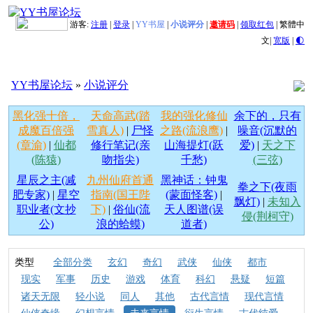
游客:
注册
|
登录
|
YY书屋
|
小说评分
|
邀请码
|
领取红包
|
繁體中
文
|
宽版
|
🌓
YY书屋论坛
»
小说评分
黑化强十倍，
天命高武(踏
我的强化修仙
余下的，只有
成魔百倍强
雪真人)
|
尸怪
之路(流浪鹰)
|
噪音(沉默的
(章渝)
|
仙都
修行笔记(亲
山海提灯(跃
爱)
|
天之下
(陈猿)
吻指尖)
千愁)
(三弦)
星辰之主(减
九州仙府首通
黑神话：钟鬼
拳之下(夜雨
肥专家)
|
星空
指南(国王陛
(蒙面怪客)
|
飘灯)
|
未知入
职业者(文抄
下)
|
俗仙(流
天人图谱(误
侵(荆柯守)
公)
浪的蛤蟆)
道者)
类型
全部分类
玄幻
奇幻
武侠
仙侠
都市
现实
军事
历史
游戏
体育
科幻
悬疑
短篇
诸天无限
轻小说
同人
其他
古代言情
现代言情