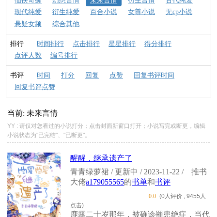
仙侠奇缘
幻想言情
未来言情
衍生言情
古代纯爱
现代纯爱
衍生纯爱
百合小说
女尊小说
无cp小说
悬疑女频
综合其他
排行
时间排行
点击排行
星星排行
得分排行
点评人数
编号排行
书评
时间
打分
回复
点赞
回复书评时间
回复书评点赞
当前: 未来言情
YY : 请仅对您看过的小说打分；点击封面新窗口打开；小说写完或断更，编辑
小说状态为"已完结"、"已断更"。
醒醒，继承遗产了
青青绿萝裙 / 更新中 / 2023-11-22 /
推书
大佬
a179055565
的
书单
和
书评
0.0
(0人评价 , 9455人
点击)
鹿露二十岁那年，被确诊罹患绝症，当代