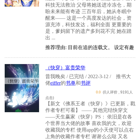
科技无法救治 父母将她送进冷冻仓，期
盼未来能有奇迹 三百年后，她从冬眠中
醒来—— 这是一个高度发达的社会，资
源充沛，科技发达，福利全面 更重要的
是，爹妈留下的遗产多到花不完 她在踏
出 ...
推荐理由: 目前在追的连载文。 设定有趣
（快穿）富贵荣华
昔我晚矣 / 已完结 / 2022-3-12 /
推书大
佬
eiffer
的
书单
和
书评
0.0
(0人评价 , 9191人
点击)
【新文《佛系王者（快穿）》已更新，戳
作者专栏可看】 —— 其他完结快穿文
——天生赢家（快穿）PS： 依旧是在各
个世界当大佬的故事 喜欢我的文，欢迎
收藏我的专栏 使用app的小天使可以点右
上角的收藏作者专栏 谢谢么么哒 又名