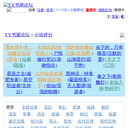
游客:
注册
|
登录
|
YY书屋
|
小说评分
|
邀请码
|
领取红包
|
繁體中
文
|
宽版
|
🌓
YY书屋论坛
»
小说评分
黑化强十倍，
天命高武(踏
我的强化修仙
余下的，只有
成魔百倍强
雪真人)
|
尸怪
之路(流浪鹰)
|
噪音(沉默的
(章渝)
|
仙都
修行笔记(亲
山海提灯(跃
爱)
|
天之下
(陈猿)
吻指尖)
千愁)
(三弦)
星辰之主(减
九州仙府首通
黑神话：钟鬼
拳之下(夜雨
肥专家)
|
星空
指南(国王陛
(蒙面怪客)
|
飘灯)
|
未知入
职业者(文抄
下)
|
俗仙(流
天人图谱(误
侵(荆柯守)
公)
浪的蛤蟆)
道者)
类型
全部分类
玄幻
奇幻
武侠
仙侠
都市
现实
军事
历史
游戏
体育
科幻
悬疑
短篇
诸天无限
轻小说
同人
其他
古代言情
现代言情