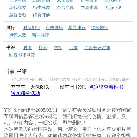
仙侠奇缘
幻想言情
未来言情
衍生言情
古代纯爱
现代纯爱
衍生纯爱
百合小说
女尊小说
无cp小说
悬疑女频
综合其他
排行
时间排行
点击排行
星星排行
得分排行
点评人数
编号排行
书评
时间
打分
回复
点赞
回复书评时间
回复书评点赞
当前:
书评
YY : 您的打分和理由。请经常添加您正读的小说到YY评分，每本得5积分。
空空空。大佬闭关中，没空写书评。
点这里查看推书
送20积分活动
YY书屋始建于2005/03/11，请所有会员发贴时务必遵守国家
互联网信息管理办法规定，我们拒绝任何色情、盗版、反
动、诽谤内容，一经发现，即作删除！
本站所发表的社区话题、用户评论、用户上传内容或图片等
均属用户个人行为。如前述内容侵害您的权益，欢迎举报投