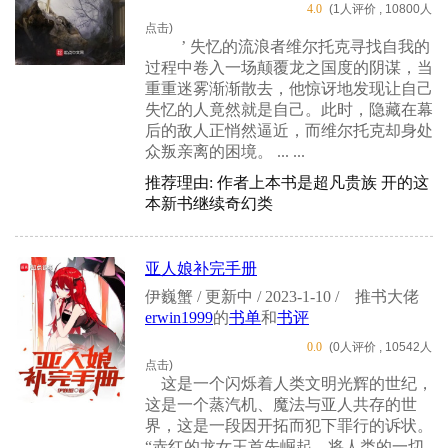
4.0
(1人评价 , 10800人
点击)
’ 失忆的流浪者维尔托克寻找自我的
过程中卷入一场颠覆龙之国度的阴谋，当
重重迷雾渐渐散去，他惊讶地发现让自己
失忆的人竟然就是自己。此时，隐藏在幕
后的敌人正悄然逼近，而维尔托克却身处
众叛亲离的困境。 ... ...
推荐理由: 作者上本书是超凡贵族 开的这
本新书继续奇幻类
亚人娘补完手册
伊巍蟹 / 更新中 / 2023-1-10 /
推书大佬
erwin1999
的
书单
和
书评
0.0
(0人评价 , 10542人
点击)
这是一个闪烁着人类文明光辉的世纪，
这是一个蒸汽机、魔法与亚人共存的世
界，这是一段因开拓而犯下罪行的诉状。
“赤红的龙女王首先崛起，将人类的一切