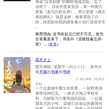
烙兹“痉挛剧痛”的幽暗地域历险。 忘了
说明了： 目前的更新安排：周一到周六
更新《血与沙的女神》，周日更新《捕念
者的婚礼》 就是这样，催更票投了白
投，休想影响我的摸鱼看小说打游戏等等
...
推荐理由: 这书在起点已经不可见，改为
在有毒发表了，书名叫《灵吸怪备忘录·
叁》 ...
(全文)
高天之上
阴天神隐 / 更新中 / 2022-3-11 /
推书大
佬
月落
的
书单
和
书评
5.8
(6人评价 , 22191人
点击)
一个自废墟中重生的世界。 一轮即将迎
来终结的纪元。 一群在大地上争权夺
利，为财富与力量而战的囚徒。 一位凝
望高天的少年。 囚徒们从命运的窗里向
外看，大都凝视泥土。 唯有一个仰望着