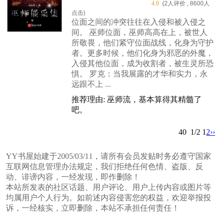
4.0
(2人评价 , 8600人
点击)
位面之间的冲突往往在入侵和被入侵之
间。 巫师位面，巫师高高在上，被世人
所敬畏，他们紧守位面战线，化身为守护
者。更多时候，他们化身为邪恶的外魔，
入侵其他位面，成为收割者，被生灵所恐
惧。 罗克：当我展露的才华和实力，永
远跟不上 ...
推荐理由: 巫师流，基本算得其精髓了
吧。
40
1/2
1
2
››
YY书屋始建于2005/03/11，请所有会员发贴时务必遵守国家
互联网信息管理办法规定，我们拒绝任何色情、盗版、反
动、诽谤内容，一经发现，即作删除！
本站所发表的社区话题、用户评论、用户上传内容或图片等
均属用户个人行为。如前述内容侵害您的权益，欢迎举报投
诉，一经核实，立即删除，本站不承担任何责任！