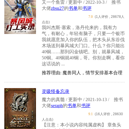
又一个鱼雷 / 更新中 / 2022-10-3 /
推书
大佬
zbsu27
的
书单
和
书评
7.0
(1人评价 , 28678人
点击)
我叫杰斯·塞索，洛丹伦来的，我有力
气，有耐心，年轻有脑子，只要一个银币
我就愿意加入你的队伍，把木头从东谷伐
木场送到暴风城大门口。什么？你只能出
40铜……那到闪金镇吧。别，就暴风城，
50铜。40铜就40铜，哥。你别走啊，看你
这话说的 ...
推荐理由: 魔兽同人，情节安排基本合理
灵吸怪备忘录
魔力的真髓 / 更新中 / 2021-10-13 /
推书
大佬
seraph
的
书单
和
书评
9.1
(16人评价 , 28630
人点击)
【注意：本小说内容纯属虚构】 章鱼头