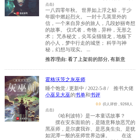
点击)
一八四零年秋。 世界如上浮之鲸，于少
年眼中燃起烈火。 一封十几英里外的
信，一个来自异乡的旅人，几段妙丽奇想
的故事。 仪式者，奇物，异种，无形之
术； 咒杀秘文，尖耳朵猫猫龙，地板下
的小人，梦中行走的城堡； 科学与神
秘，幻想与现实。 ...
推荐理由: 看了上架前的部分, 有新意
霍格沃茨之灰巫师
睡个饱觉 / 更新中 / 2022-5-8 /
推书大佬
小巫见大巫
的
书单
和
书评
0.0
(0人评价 , 9268人
点击)
《哈利波特》是一本童话故事？
摆在安东面前的，是随意释放恶咒的
黑巫师，是尔虞我诈、是恶臭生虫、是犹
如泥潭一般的巫师世界边缘。 在这