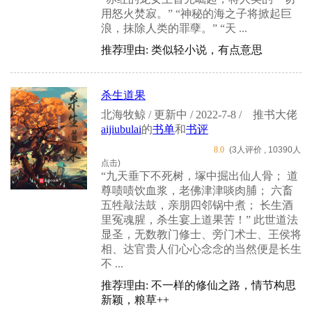
用怒火焚寂。” “神秘的海之子将掀起巨
浪，抹除人类的罪孽。” “天 ...
推荐理由: 类似轻小说，有点意思
杀生道果
北海牧鲸 / 更新中 / 2022-7-8 /
推书大佬
aijiubulai
的
书单
和
书评
8.0
(3人评价 , 10390人
点击)
“九天垂下不死树，塚中掘出仙人骨； 道
尊啧啧饮血浆，老佛津津啖肉脯； 六畜
五牲敲法鼓，亲朋四邻锅中煮； 长生酒
里冤魂腥，杀生宴上道果苦！” 此世道法
显圣，无数教门修士、旁门术士、王侯将
相、达官贵人们心心念念的当然便是长生
不 ...
推荐理由: 不一样的修仙之路，情节构思
新颖，粮草++