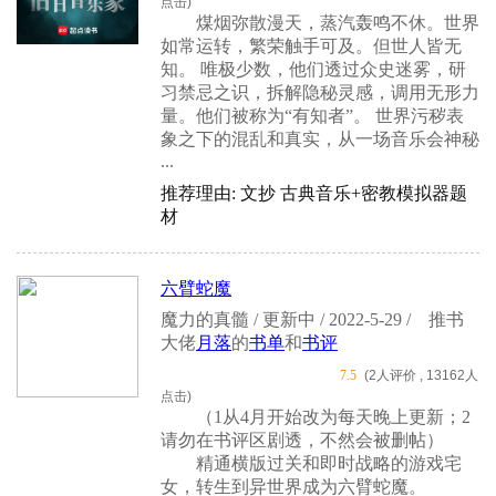
点击)
煤烟弥散漫天，蒸汽轰鸣不休。世界
如常运转，繁荣触手可及。但世人皆无
知。 唯极少数，他们透过众史迷雾，研
习禁忌之识，拆解隐秘灵感，调用无形力
量。他们被称为“有知者”。 世界污秽表
象之下的混乱和真实，从一场音乐会神秘
...
推荐理由: 文抄 古典音乐+密教模拟器题
材
六臂蛇魔
魔力的真髓 / 更新中 / 2022-5-29 /
推书
大佬
月落
的
书单
和
书评
7.5
(2人评价 , 13162人
点击)
（1从4月开始改为每天晚上更新；2
请勿在书评区剧透，不然会被删帖）
精通横版过关和即时战略的游戏宅
女，转生到异世界成为六臂蛇魔。