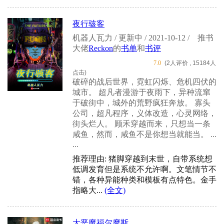
夜行骇客
机器人瓦力 / 更新中 / 2021-10-12 /
推书
大佬
Reckon
的
书单
和
书评
7.0
(2人评价 , 15184人
点击)
破碎的战后世界，霓虹闪烁、危机四伏的
城市。 超凡者漫游于夜雨下，异种流窜
于破街中，城外的荒野疯狂奔放。 寡头
公司，超凡程序，义体改造，心灵网络，
街头烂人。 顾禾穿越而来，只想当一条
咸鱼，然而，咸鱼不是你想当就能当。 ...
...
推荐理由: 猪脚穿越到末世，自带系统想
低调发育但是系统不允许啊。文笔情节不
错，各种异能种类和模板有点特色。金手
指略大...
(全文)
大恶魔福尔摩斯