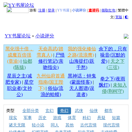
游客:
注册
|
登录
|
YY书屋
|
小说评分
|
邀请码
|
领取红包
|
繁體中
文
|
宽版
|
🌓
YY书屋论坛
»
小说评分
黑化强十倍，
天命高武(踏
我的强化修仙
余下的，只有
成魔百倍强
雪真人)
|
尸怪
之路(流浪鹰)
|
噪音(沉默的
(章渝)
|
仙都
修行笔记(亲
山海提灯(跃
爱)
|
天之下
(陈猿)
吻指尖)
千愁)
(三弦)
星辰之主(减
九州仙府首通
黑神话：钟鬼
拳之下(夜雨
肥专家)
|
星空
指南(国王陛
(蒙面怪客)
|
飘灯)
|
未知入
职业者(文抄
下)
|
俗仙(流
天人图谱(误
侵(荆柯守)
公)
浪的蛤蟆)
道者)
类型
全部分类
玄幻
奇幻
武侠
仙侠
都市
现实
军事
历史
游戏
体育
科幻
悬疑
短篇
诸天无限
轻小说
同人
其他
古代言情
现代言情