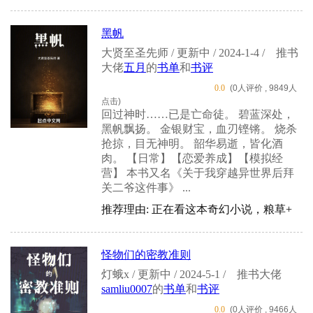
黑帆
大贤至圣先师 / 更新中 / 2024-1-4 /
推书
大佬
五月
的
书单
和
书评
0.0
(0人评价 , 9849人
点击)
回过神时……已是亡命徒。 碧蓝深处，
黑帆飘扬。 金银财宝，血刃铿锵。 烧杀
抢掠，目无神明。 韶华易逝，皆化酒
肉。 【日常】【恋爱养成】【模拟经
营】 本书又名《关于我穿越异世界后拜
关二爷这件事》 ...
推荐理由: 正在看这本奇幻小说，粮草+
怪物们的密教准则
灯蛾x / 更新中 / 2024-5-1 /
推书大佬
samliu0007
的
书单
和
书评
0.0
(0人评价 , 9466人