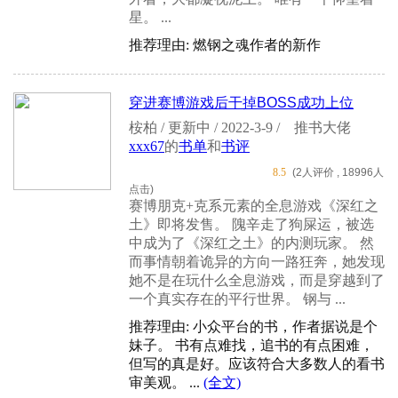
星。 ...
推荐理由: 燃钢之魂作者的新作
穿进赛博游戏后干掉BOSS成功上位
桉柏 / 更新中 / 2022-3-9 /
推书大佬
xxx67
的
书单
和
书评
8.5
(2人评价 , 18996人
点击)
赛博朋克+克系元素的全息游戏《深红之
土》即将发售。 隗辛走了狗屎运，被选
中成为了《深红之土》的内测玩家。 然
而事情朝着诡异的方向一路狂奔，她发现
她不是在玩什么全息游戏，而是穿越到了
一个真实存在的平行世界。 钢与 ...
推荐理由: 小众平台的书，作者据说是个
妹子。 书有点难找，追书的有点困难，
但写的真是好。应该符合大多数人的看书
审美观。 ...
(全文)