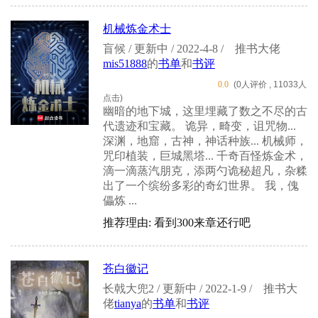
机械炼金术士
盲候 / 更新中 / 2022-4-8 /
推书大佬
mis51888
的
书单
和
书评
0.0
(0人评价 , 11033人
点击)
幽暗的地下城，这里埋藏了数之不尽的古
代遗迹和宝藏。 诡异，畸变，诅咒物...
深渊，地窟，古神，神话种族... 机械师，
咒印植装，巨城黑塔... 千奇百怪炼金术，
滴一滴蒸汽朋克，添两勺诡秘超凡，杂糅
出了一个缤纷多彩的奇幻世界。 我，傀
儡炼 ...
推荐理由: 看到300来章还行吧
苍白徽记
长戟大兜2 / 更新中 / 2022-1-9 /
推书大
佬
tianya
的
书单
和
书评