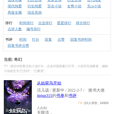
仙侠奇缘
幻想言情
未来言情
衍生言情
古代纯爱
现代纯爱
衍生纯爱
百合小说
女尊小说
无cp小说
悬疑女频
综合其他
排行
时间排行
点击排行
星星排行
得分排行
点评人数
编号排行
书评
时间
打分
回复
点赞
回复书评时间
回复书评点赞
当前: 奇幻
YY : 请仅对您看过的小说打分；点击封面新窗口打开；小说写完或断更，编辑
小说状态为"已完结"、"已断更"。
从姑获鸟开始
活儿该 / 更新中 / 2022-2-7 /
推书大佬
jinjun315
的
书单
和
书评
7.0
(10人评价 , 34900
人点击)
无限流，