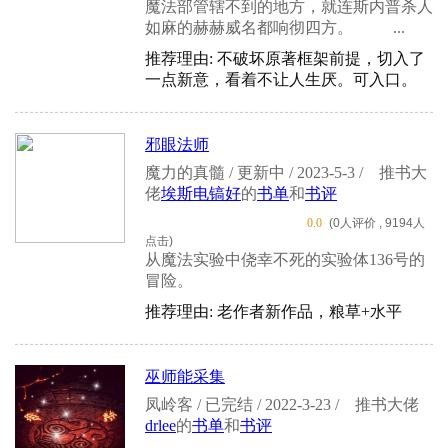
魔法部管辖不到的地方，就连斯内普杀人
如麻的赫赫威名都响彻四方。 ...
推荐理由: 不破坏原著框架前提，切入了
一点新意，看着不让人生厌。可入口。
邪眼法师
魔力的真髓 / 更新中 / 2023-5-3 /
推书大
佬
埃斯电镐好
的
书单
和
书评
0.0
(0人评价 , 9194人
点击)
从魔法实验中侥幸不死的实验体136号的
冒险。
推荐理由: 老作者新作品，粮草+水平
巫师能采集
凤岭客 / 已完结 / 2022-3-23 /
推书大佬
drlee
的
书单
和
书评