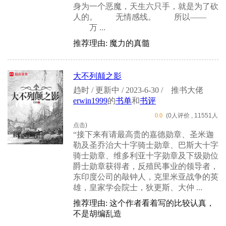
身为一个恶魔，天生六只手，就是为了砍
人的。 无情感线。 所以——
万 ...
推荐理由: 魔力的真髓
大不列颠之影
趋时 / 更新中 / 2023-6-30 /
推书大佬
erwin1999
的
书单
和
书评
0.0
(0人评价 , 11551人
点击)
“接下来有请最高贵的嘉德勋章、圣米迦
勒及圣乔治大十字骑士勋章、巴斯大十字
骑士勋章、维多利亚十字勋章及下级勋位
爵士勋章获得者，反殖民事业的领导者，
东印度公司的敲钟人，克里米亚战争的英
雄，皇家学会院士，狄更斯、大仲 ...
推荐理由: 这个作者看着写的比较认真，
不是胡编乱造