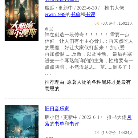
魔瓜 / 更新中 / 2023-6-30 /
推书大佬
erwin1999
的
书单
和
书评
0.0
(0人评价 , 15021人
点击)
神在创造一段传奇！！！！！ 需要一点
信仰，让人们有个主心骨儿；再来点吃人
的恶魔，好让大家伙打起来！ 加点爱......
再加点恨......反叛，以及冲动。 最后再塞
进去一个耳熟能详的的主角，性格要有一
点点阴暗，不然没意思。 草......倒多了！
. ...
推荐理由: 原著人物的各种崩坏才是最有
意思的
旧日音乐家
胆小橙 / 更新中 / 2022-6-1 /
推书大佬
月
落
的
书单
和
书评
7.0
(1人评价 , 14434人