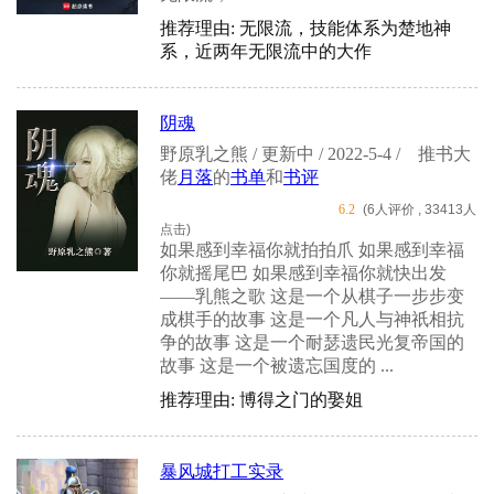
推荐理由: 无限流，技能体系为楚地神
系，近两年无限流中的大作
阴魂
野原乳之熊 / 更新中 / 2022-5-4 /
推书大
佬
月落
的
书单
和
书评
6.2
(6人评价 , 33413人
点击)
如果感到幸福你就拍拍爪 如果感到幸福
你就摇尾巴 如果感到幸福你就快出发
——乳熊之歌 这是一个从棋子一步步变
成棋手的故事 这是一个凡人与神祇相抗
争的故事 这是一个耐瑟遗民光复帝国的
故事 这是一个被遗忘国度的 ...
推荐理由: 博得之门的娶姐
暴风城打工实录