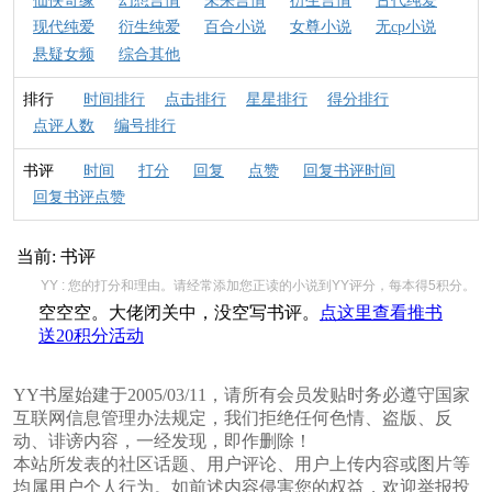
仙侠奇缘
幻想言情
未来言情
衍生言情
古代纯爱
现代纯爱
衍生纯爱
百合小说
女尊小说
无cp小说
悬疑女频
综合其他
排行
时间排行
点击排行
星星排行
得分排行
点评人数
编号排行
书评
时间
打分
回复
点赞
回复书评时间
回复书评点赞
当前:
书评
YY : 您的打分和理由。请经常添加您正读的小说到YY评分，每本得5积分。
空空空。大佬闭关中，没空写书评。
点这里查看推书
送20积分活动
YY书屋始建于2005/03/11，请所有会员发贴时务必遵守国家
互联网信息管理办法规定，我们拒绝任何色情、盗版、反
动、诽谤内容，一经发现，即作删除！
本站所发表的社区话题、用户评论、用户上传内容或图片等
均属用户个人行为。如前述内容侵害您的权益，欢迎举报投