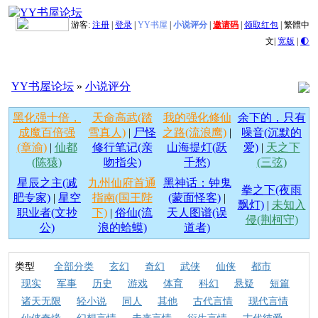
游客:
注册
|
登录
|
YY书屋
|
小说评分
|
邀请码
|
领取红包
|
繁體中
文
|
宽版
|
🌓
YY书屋论坛
»
小说评分
黑化强十倍，
天命高武(踏
我的强化修仙
余下的，只有
成魔百倍强
雪真人)
|
尸怪
之路(流浪鹰)
|
噪音(沉默的
(章渝)
|
仙都
修行笔记(亲
山海提灯(跃
爱)
|
天之下
(陈猿)
吻指尖)
千愁)
(三弦)
星辰之主(减
九州仙府首通
黑神话：钟鬼
拳之下(夜雨
肥专家)
|
星空
指南(国王陛
(蒙面怪客)
|
飘灯)
|
未知入
职业者(文抄
下)
|
俗仙(流
天人图谱(误
侵(荆柯守)
公)
浪的蛤蟆)
道者)
类型
全部分类
玄幻
奇幻
武侠
仙侠
都市
现实
军事
历史
游戏
体育
科幻
悬疑
短篇
诸天无限
轻小说
同人
其他
古代言情
现代言情