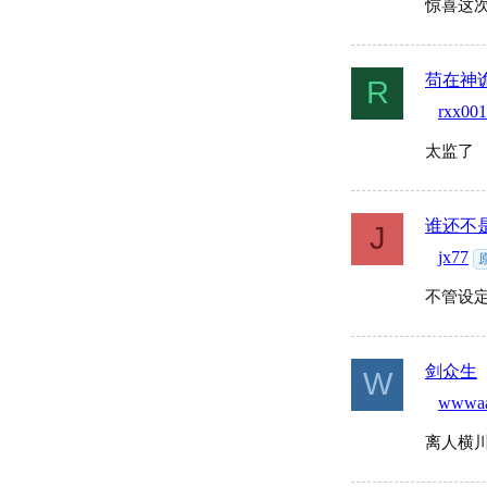
惊喜这
苟在神
R
rxx001
太监了
谁还不
J
jx77
不管设定
剑众生
W
wwwaa
离人横