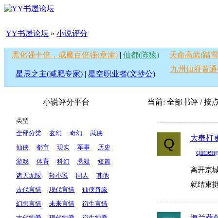
YY书屋论坛
»
小说评分
黑化强十倍，成魔百倍强(章渝)
|
仙都(陈猿)
天命高武(踏雪
九州仙府首通
星辰之主(减肥专家)
|
星空职业者(文抄公)
小说评分平台
当前: 全部书评 / 
类型
全部分类
玄幻
奇幻
武侠
大奉打
Q
仙侠
都市
现实
军事
历史
qimen
游戏
体育
科幻
悬疑
短篇
离开京
诸天无限
轻小说
同人
其他
就结束
古代言情
现代言情
仙侠奇缘
幻想言情
未来言情
衍生言情
海兰萨
古代纯爱
现代纯爱
衍生纯爱