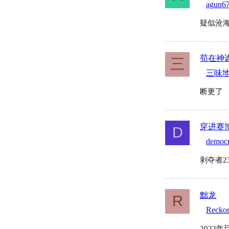
agun6
疑似沧
苟在神
三
三味
断更了
穿进赛
D
democr
剥夺者2
黜龙
R
Recko
2022