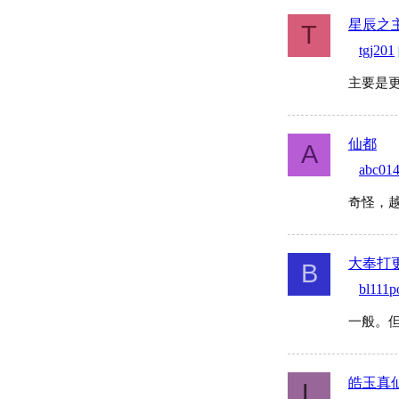
星辰之
T
tgj201
主要是
仙都
A
abc01
奇怪，
大奉打
B
bl111p
一般。
皓玉真
L