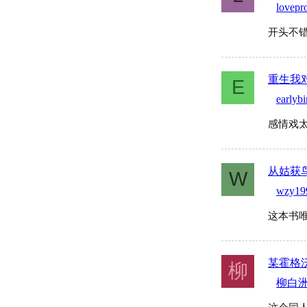
lovepr
开头不
重生我
E
earlybi
感情戏
从姑获
W
wzy19
这本书
某霍格
柳
柳白