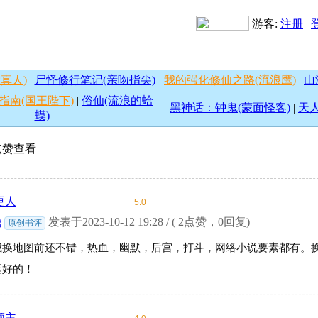
游客:
注册
|
真人)
|
尸怪修行笔记(亲吻指尖)
我的强化修仙之路(流浪鹰)
|
山
指南(国王陛下)
|
俗仙(流浪的蛤
黑神话：钟鬼(蒙面怪客)
|
天人
蟆)
按点赞查看
更人
5.0
g
发表于2023-10-12 19:28 / ( 2点赞，0回复)
原创书评
城换地图前还不错，热血，幽默，后宫，打斗，网络小说要素都有。
挺好的！
领主