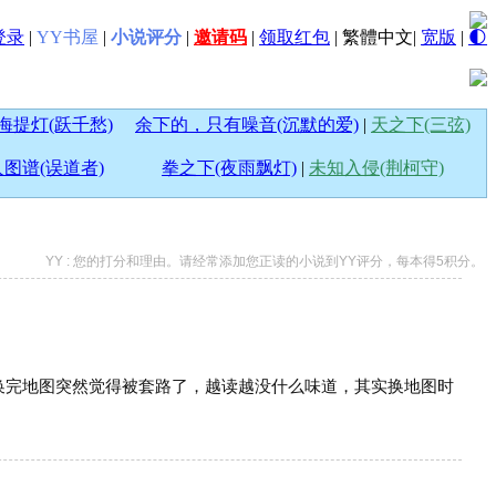
登录
|
YY书屋
|
小说评分
|
邀请码
|
领取红包
|
繁體中文
|
宽版
|
🌓
海提灯(跃千愁)
余下的，只有噪音(沉默的爱)
|
天之下(三弦)
图谱(误道者)
拳之下(夜雨飘灯)
|
未知入侵(荆柯守)
YY : 您的打分和理由。请经常添加您正读的小说到YY评分，每本得5积分。
换完地图突然觉得被套路了，越读越没什么味道，其实换地图时