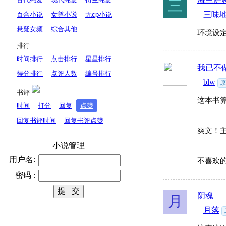
三
三味
百合小说
女尊小说
无cp小说
悬疑女频
综合其他
环境设
排行
时间排行
点击排行
星星排行
我已不
得分排行
点评人数
编号排行
blw
书评
这本书
时间
打分
回复
点赞
回复书评时间
回复书评点赞
爽文！
小说管理
用户名:
不喜欢
密码 :
阴魂
月
月落