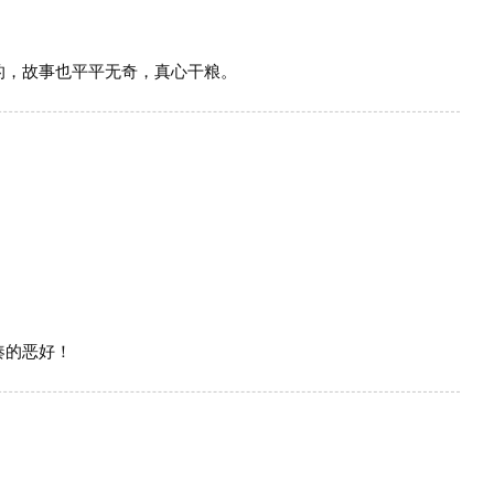
的，故事也平平无奇，真心干粮。
。
凑的恶好！