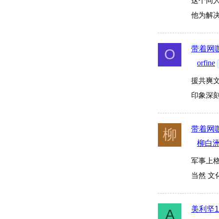
这个同
他为解
带着网咖
O
orfine
援共爽
印象深
带着网咖
柳
柳白
军事上
当然 文
美利坚1
A