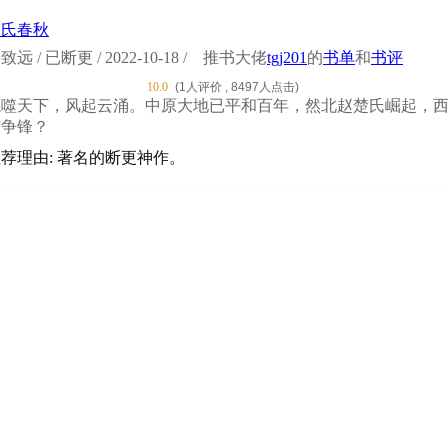
楚氏春秋
致远 / 已断更 / 2022-10-18 /
推书大佬
tgj201
的
书单
和
书评
10.0
(1人评价 , 8497人点击)
龙噬天下，风起云涌。中原大地已平和百年，然北赵楚氏崛起，
与争锋？
荐理由: 著名的断更神作。