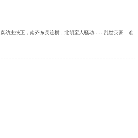
西秦幼主扶正，南齐东吴连横，北胡蛮人骚动……乱世英豪，谁