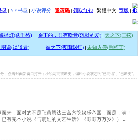
登录
|
YY书屋
|
小说评分
|
邀请码
|
领取红包
|
繁體中文
|
宽版
|
🌓
海提灯(跃千愁)
余下的，只有噪音(沉默的爱)
|
天之下(三弦)
图谱(误道者)
拳之下(夜雨飘灯)
|
未知入侵(荆柯守)
说打分；点击封面新窗口打开；小说写完或断更，编辑小说状态为"已完结"、"已断更"。
越而来，面对的不是飞黄腾达三宫六院娱乐帝国，而是，满！
已有完本小说《与萌娃的文艺生活》《哥哥万万岁》） ...