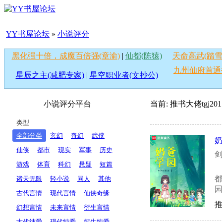
YY书屋论坛
»
小说评分
黑化强十倍，成魔百倍强(章渝)
|
仙都(陈猿)
天命高武(踏雪
九州仙府首通
星辰之主(减肥专家)
|
星空职业者(文抄公)
小说评分平台
当前: 推书大佬
tgj201
类型
全部分类
玄幻
奇幻
武侠
仙侠
都市
现实
军事
历史
剑
游戏
体育
科幻
悬疑
短篇
诸天无限
轻小说
同人
其他
园
古代言情
现代言情
仙侠奇缘
推
幻想言情
未来言情
衍生言情
古代纯爱
现代纯爱
衍生纯爱