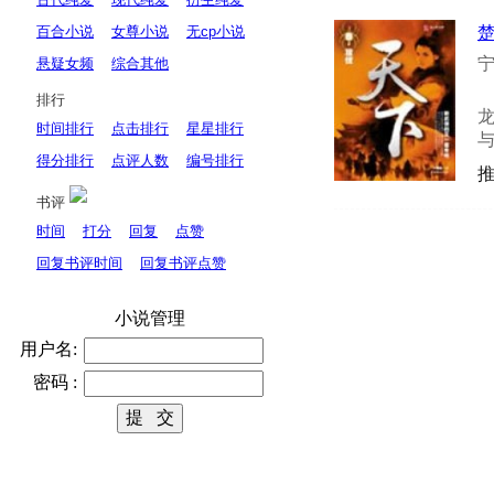
百合小说
女尊小说
无cp小说
宁
悬疑女频
综合其他
排行
时间排行
点击排行
星星排行
得分排行
点评人数
编号排行
推
书评
时间
打分
回复
点赞
回复书评时间
回复书评点赞
小说管理
用户名:
密码 :