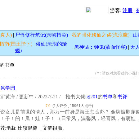
游客:
注册
|
真人)
|
尸怪修行笔记(亲吻指尖)
我的强化修仙之路(流浪鹰)
|
山
指南(国王陛下)
|
俗仙(流浪的蛤
黑神话：钟鬼(蒙面怪客)
|
天人
蟆)
的书单
YY : 请仅对您看过的小
奶爸学园
沉黄海 / 更新中 / 2022-7-21 /
推书大佬
tgj201
的
书单
和
书评
7.0
(1人评价 , 15961人点击)
都说女儿是前世的情人，那万一前身是海王怎么办？ 金牌编剧穿
！子！的！瓜！娃！子！ （日常风，温馨风，轻喜风，有萌娃，
荐理由: 比较温馨，文笔很顺。