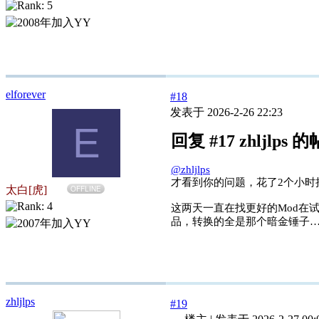
elforever
#18
发表于 2026-2-26 22:23
E
回复 #17 zhljlps 
@zhljlps
才看到你的问题，花了2个小时
太白[虎]
OFFLINE
这两天一直在找更好的Mod在
品，转换的全是那个暗金锤子
zhljlps
#19