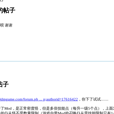
05
r 的帖子
呗 谢谢
的帖子
s.3dmgame.com/forum.ph ... p;authorid=17616422
，你下了试试……
了Mod，是正常密度怪，但是多倍技能点（每升一级5个点），上面发
的仆从怪不受数量限制（游戏自带Mod的召唤仆从受技能限制只有1~