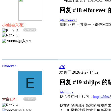
楼主
|
发表于 2026-2-27 00:
回复 #18 elforeve
@elforever
感谢 正在下 共享一下倍怪MOD
小仙[会采花]
OFFLINE
elforever
#20
发表于 2026-2-27 14:32
E
回复 #19 zhljlps 
@zhljlps
我也是在网上找的，
https://bb
太白[虎]
OFFLINE
我前面发的那个版本的游戏自带
了，但是我试玩的术士角色召唤