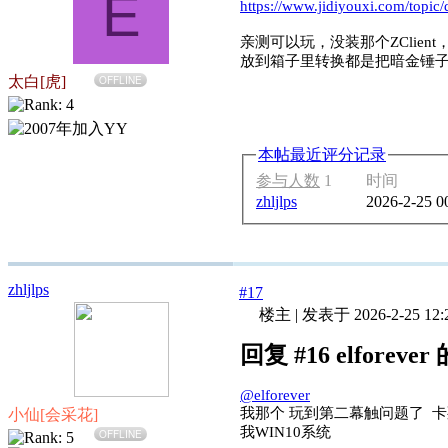
E
https://www.jidiyouxi.com/topic
亲测可以玩，没装那个ZCli
放到箱子里转换都是把暗金锤
太白[虎]
OFFLINE
本帖最近评分记录
参与人数
1
时间
zhljlps
2026-2-25 0
zhljlps
#17
楼主
|
发表于 2026-2-25 12:
回复 #16 elforeve
@elforever
我那个 玩到第二幕触问题了 
小仙[会采花]
我WIN10系统
OFFLINE