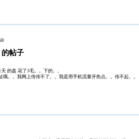
58
04 的帖子
1天 的盘 花了3毛。。下的。。
址哦。。我网上传传不了。。我是用手机流量开热点。。传不起。。