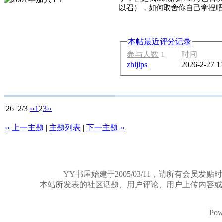
以召），如何取舍你自己拿捏
本帖最近评分记录
参与人数
1
时间
zhljlps
2026-2-27 1
26
2/3
‹‹
1
2
3
››
‹‹ 上一主题
|
主题列表
|
下一主题 ››
YY书屋始建于2005/03/11，请所有
本站所发表的社区话题、用户评论、用户上传内容或
Pow