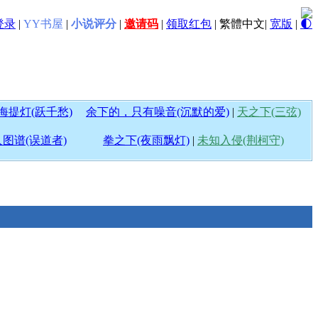
登录
|
YY书屋
|
小说评分
|
邀请码
|
领取红包
|
繁體中文
|
宽版
|
🌓
海提灯(跃千愁)
余下的，只有噪音(沉默的爱)
|
天之下(三弦)
图谱(误道者)
拳之下(夜雨飘灯)
|
未知入侵(荆柯守)