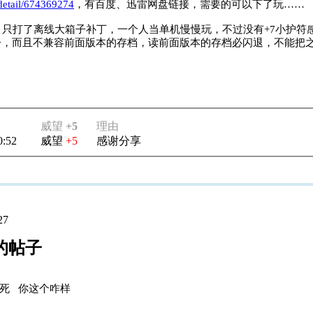
/detail/674369274
，有百度、迅雷网盘链接，需要的可以下了玩……
ent，只打了离线大箱子补丁，一个人当单机慢慢玩，不过没有+7小护
子，而且不兼容前面版本的存档，读前面版本的存档必闪退，不能把
威望
+5
理由
0:52
威望
+5
感谢分享
27
r 的帖子
卡死 你这个咋样