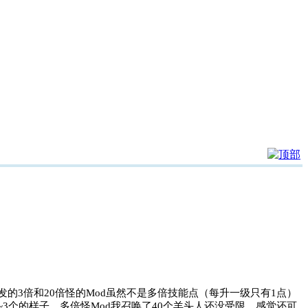
的3倍和20倍怪的Mod虽然不是多倍技能点（每升一级只有1点）
3个的样子，多倍怪Mod我召唤了40个羊头人还没受限，感觉还可