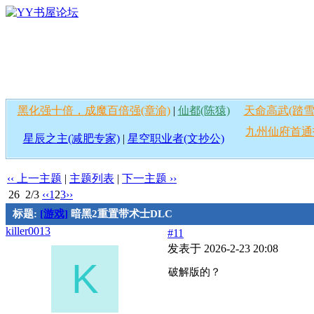
黑化强十倍，成魔百倍强(章渝)
|
仙都(陈猿)
天命高武(踏雪
九州仙府首通
星辰之主(减肥专家)
|
星空职业者(文抄公)
‹‹ 上一主题
|
主题列表
|
下一主题 ››
26
2/3
‹‹
1
2
3
››
标题:
[游戏]
暗黑2重置带术士DLC
killer0013
#11
发表于 2026-2-23 20:08
K
破解版的？