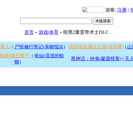
游客:
注册
|
首页
»
游戏|体育
» 暗黑2重置带术士DLC
真人)
|
尸怪修行笔记(亲吻指尖)
我的强化修仙之路(流浪鹰)
|
山
指南(国王陛下)
|
俗仙(流浪的蛤
黑神话：钟鬼(蒙面怪客)
|
天人
蟆)