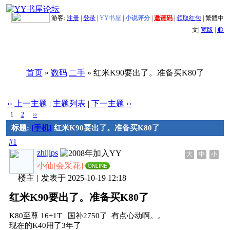
游客:
注册
|
登录
|
YY书屋
|
小说评分
|
邀请码
|
领取红包
|
繁體中
文
|
宽版
|
🌓
首页
»
数码|二手
» 红米K90要出了。准备买K80了
‹‹ 上一主题
|
主题列表
|
下一主题 ››
1
2
››
标题:
[手机]
红米K90要出了。准备买K80了
#1
zhljlps
大
中
小
小仙[会采花]
ONLINE
楼主
|
发表于 2025-10-19 12:18
红米K90要出了。准备买K80了
K80至尊 16+1T 国补2750了 有点心动啊。。
现在的K40用了3年了