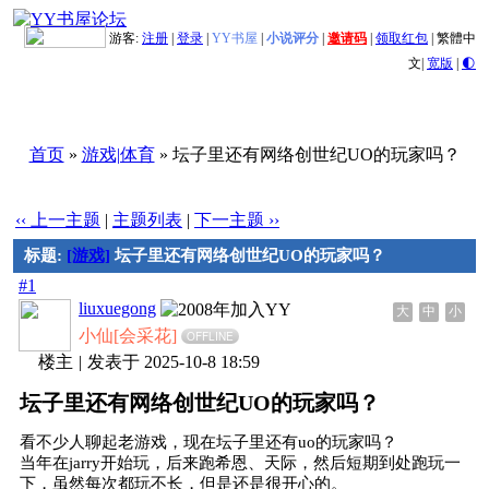
游客:
注册
|
登录
|
YY书屋
|
小说评分
|
邀请码
|
领取红包
|
繁體中
文
|
宽版
|
🌓
首页
»
游戏|体育
» 坛子里还有网络创世纪UO的玩家吗？
‹‹ 上一主题
|
主题列表
|
下一主题 ››
标题:
[游戏]
坛子里还有网络创世纪UO的玩家吗？
#1
liuxuegong
大
中
小
小仙[会采花]
OFFLINE
楼主
|
发表于 2025-10-8 18:59
坛子里还有网络创世纪UO的玩家吗？
看不少人聊起老游戏，现在坛子里还有uo的玩家吗？
当年在jarry开始玩，后来跑希恩、天际，然后短期到处跑玩一
下，虽然每次都玩不长，但是还是很开心的。