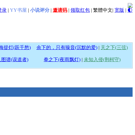
登录
|
YY书屋
|
小说评分
|
邀请码
|
领取红包
|
繁體中文
|
宽版
|
🌓
海提灯(跃千愁)
余下的，只有噪音(沉默的爱)
|
天之下(三弦)
图谱(误道者)
拳之下(夜雨飘灯)
|
未知入侵(荆柯守)