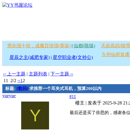
黑化强十倍，成魔百倍强(章渝)
|
仙都(陈猿)
天命高武(踏雪
九州仙府首通
星辰之主(减肥专家)
|
星空职业者(文抄公)
‹‹ 上一主题
|
主题列表
|
下一主题 ››
11
2/2
‹‹
1
2
标题:
[数码]
求推荐一个耳夹式耳机，预算200以内
yueyue
#11
楼主
|
发表于 2025-9-28 21:
Y
最后还是买了倍思的，感谢各