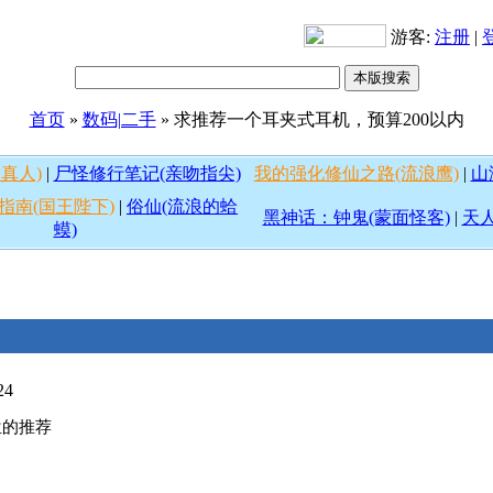
游客:
注册
|
首页
»
数码|二手
» 求推荐一个耳夹式耳机，预算200以内
真人)
|
尸怪修行笔记(亲吻指尖)
我的强化修仙之路(流浪鹰)
|
山
指南(国王陛下)
|
俗仙(流浪的蛤
黑神话：钟鬼(蒙面怪客)
|
天人
蟆)
24
位的推荐