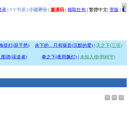
登录
|
YY书屋
|
小说评分
|
邀请码
|
领取红包
|
繁體中文
|
宽版
|
🌓
海提灯(跃千愁)
余下的，只有噪音(沉默的爱)
|
天之下(三弦)
图谱(误道者)
拳之下(夜雨飘灯)
|
未知入侵(荆柯守)
大
中
小