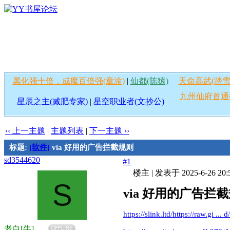
黑化强十倍，成魔百倍强(章渝)
|
仙都(陈猿)
天命高武(踏雪
九州仙府首通
星辰之主(减肥专家)
|
星空职业者(文抄公)
‹‹ 上一主题
|
主题列表
|
下一主题 ››
标题:
[软件]
via 好用的广告拦截规则
sd3544620
#1
楼主
|
发表于 2025-6-26 20:
S
via 好用的广告拦
https://slink.ltd/https://raw.gi ..
老白[牛]
OFFLINE