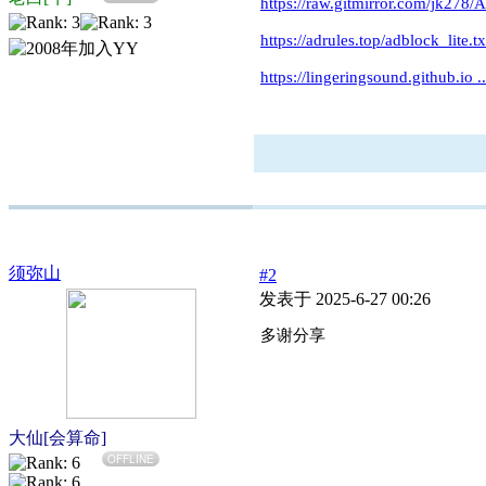
https://raw.gitmirror.com/jk278/
https://adrules.top/adblock_lite.tx
https://lingeringsound.github.io .
须弥山
#2
发表于 2025-6-27 00:26
多谢分享
大仙[会算命]
OFFLINE