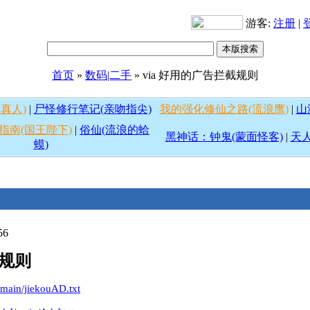
游客:
注册
|
首页
»
数码|二手
» via 好用的广告拦截规则
真人)
|
尸怪修行笔记(亲吻指尖)
我的强化修仙之路(流浪鹰)
|
山
指南(国王陛下)
|
俗仙(流浪的蛤
黑神话：钟鬼(蒙面怪客)
|
天人
蟆)
56
截规则
. d/main/jiekouAD.txt