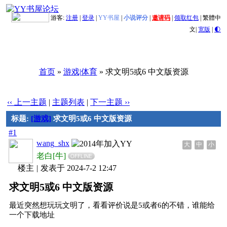
游客:
注册
|
登录
|
YY书屋
|
小说评分
|
邀请码
|
领取红包
|
繁體中
文
|
宽版
|
🌓
首页
»
游戏|体育
» 求文明5或6 中文版资源
‹‹ 上一主题
|
主题列表
|
下一主题 ››
标题:
[游戏]
求文明5或6 中文版资源
#1
wang_shx
大
中
小
老白[牛]
OFFLINE
楼主
|
发表于 2024-7-2 12:47
求文明5或6 中文版资源
最近突然想玩玩文明了，看看评价说是5或者6的不错，谁能给
一个下载地址