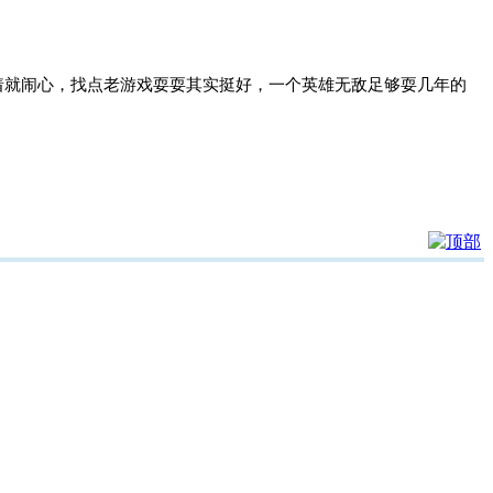
着就闹心，找点老游戏耍耍其实挺好，一个英雄无敌足够耍几年的