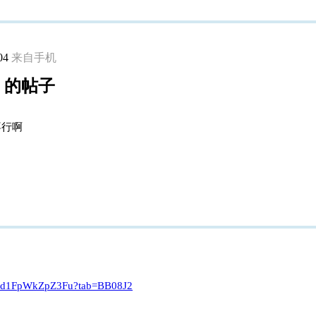
04
来自手机
ng 的帖子
不行啊
Gp4d1FpWkZpZ3Fu?tab=BB08J2