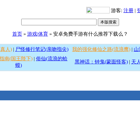
游客:
注册
|
首页
»
游戏|体育
» 安卓免费手游有什么推荐下载么？
真人)
|
尸怪修行笔记(亲吻指尖)
我的强化修仙之路(流浪鹰)
|
山
指南(国王陛下)
|
俗仙(流浪的蛤
黑神话：钟鬼(蒙面怪客)
|
天人
蟆)
了