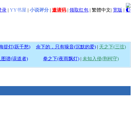
登录
|
YY书屋
|
小说评分
|
邀请码
|
领取红包
|
繁體中文
|
宽版
|
🌓
海提灯(跃千愁)
余下的，只有噪音(沉默的爱)
|
天之下(三弦)
图谱(误道者)
拳之下(夜雨飘灯)
|
未知入侵(荆柯守)