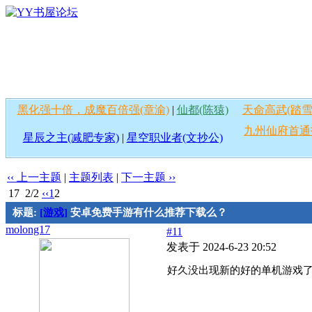
黑化强十倍，成魔百倍强(章渝)
|
仙都(陈猿)
天命高武(踏雪
九州仙府首通
星辰之主(减肥专家)
|
星空职业者(文抄公)
‹‹ 上一主题
|
主题列表
|
下一主题 ››
17
2/2
‹‹
1
2
标题:
[游戏]
安卓免费手游有什么推荐下载么？
molong17
#11
发表于 2024-6-23 20:52
好久没出现新的好的单机游戏