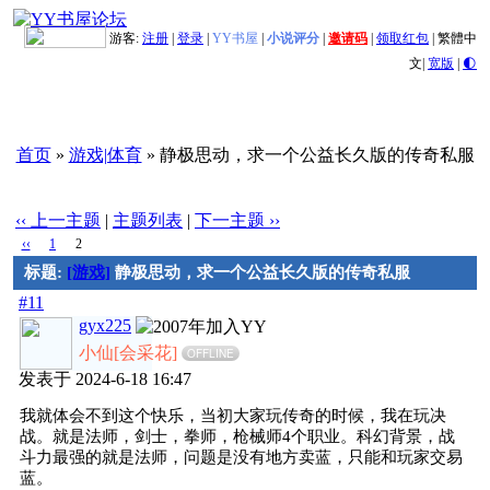
游客:
注册
|
登录
|
YY书屋
|
小说评分
|
邀请码
|
领取红包
|
繁體中
文
|
宽版
|
🌓
首页
»
游戏|体育
» 静极思动，求一个公益长久版的传奇私服
‹‹ 上一主题
|
主题列表
|
下一主题 ››
‹‹
1
2
标题:
[游戏]
静极思动，求一个公益长久版的传奇私服
#11
gyx225
小仙[会采花]
OFFLINE
发表于 2024-6-18 16:47
我就体会不到这个快乐，当初大家玩传奇的时候，我在玩决
战。就是法师，剑士，拳师，枪械师4个职业。科幻背景，战
斗力最强的就是法师，问题是没有地方卖蓝，只能和玩家交易
蓝。