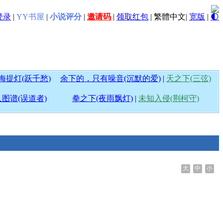
登录
|
YY书屋
|
小说评分
|
邀请码
|
领取红包
|
繁體中文
|
宽版
|
🌓
海提灯(跃千愁)
余下的，只有噪音(沉默的爱)
|
天之下(三弦)
图谱(误道者)
拳之下(夜雨飘灯)
|
未知入侵(荆柯守)
大
中
小