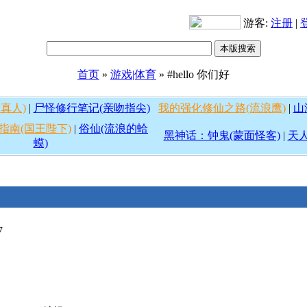
游客:
注册
|
首页
»
游戏|体育
» #hello 你们好
真人)
|
尸怪修行笔记(亲吻指尖)
我的强化修仙之路(流浪鹰)
|
山
指南(国王陛下)
|
俗仙(流浪的蛤
黑神话：钟鬼(蒙面怪客)
|
天人
蟆)
7