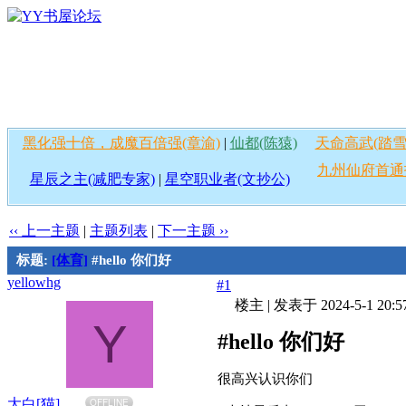
黑化强十倍，成魔百倍强(章渝)
|
仙都(陈猿)
天命高武(踏雪
九州仙府首通
星辰之主(减肥专家)
|
星空职业者(文抄公)
‹‹ 上一主题
|
主题列表
|
下一主题 ››
标题:
[体育]
#hello 你们好
yellowhg
#1
楼主
|
发表于 2024-5-1 20:5
Y
#hello 你们好
很高兴认识你们
大白[猫]
OFFLINE