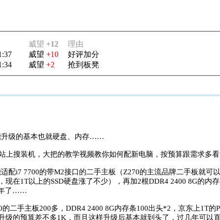
威望
+12
理由
1:37
威望
+10
好评加分
1:34
威望
+2
抢到板凳
能升级的基本也就硬盘、内存……
站上搜装机，大把的教学视频教你如何配新电脑，按预算跟需求多看
配i7 7700的带M2接口的二手主板（Z270的主流品牌二手板就可以
现在1T以上的SSD硬盘涨了不少），再加2根DDR4 2400 8G
年了……
二手主板200多，DDR4 2400 8G内存条100出头*2，京东上1T的
），所以升级的预算差不多1K，而且这样升级后基本就到头了，过几年可以