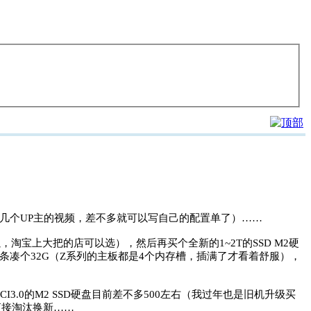
几个UP主的视频，差不多就可以写自己的配置单了）……
，淘宝上大把的店可以选），然后再买个全新的1~2T的SSD M2硬
的内存条凑个32G（Z系列的主板都是4个内存槽，插满了才看着舒服），
PCI3.0的M2 SSD硬盘目前差不多500左右（我过年也是旧机升级买
直接淘汰换新……