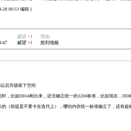
4-28 00:53 编辑
]
威望
+1
理由
0:47
威望
+1
抢到地板
为以后升级留下空间
时，比如DDr4刚出来，还没确立统一的3200标准，比如现在，D
带K的（前提是不要卡在迭代上），哪怕内存统一标准确立了，还有超