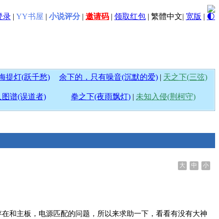
登录
|
YY书屋
|
小说评分
|
邀请码
|
领取红包
|
繁體中文
|
宽版
|
🌓
海提灯(跃千愁)
余下的，只有噪音(沉默的爱)
|
天之下(三弦)
图谱(误道者)
拳之下(夜雨飘灯)
|
未知入侵(荆柯守)
大
中
小
存在和主板，电源匹配的问题，所以来求助一下，看看有没有大神