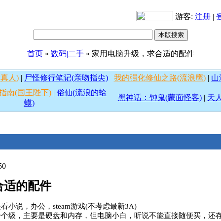
游客:
注册
|
首页
»
数码|二手
» 家用电脑升级，求合适的配件
真人)
|
尸怪修行笔记(亲吻指尖)
我的强化修仙之路(流浪鹰)
|
山
指南(国王陛下)
|
俗仙(流浪的蛤
黑神话：钟鬼(蒙面怪客)
|
天人
蟆)
50
合适的配件
小说，办公，steam游戏(不考虑最新3A)
升个级，主要是硬盘和内存，但电脑小白，听说不能直接随便买，还