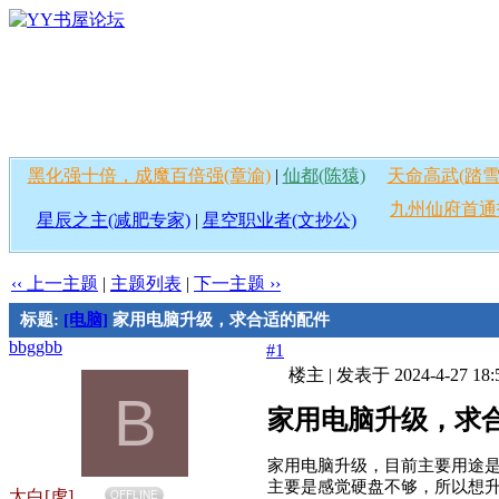
黑化强十倍，成魔百倍强(章渝)
|
仙都(陈猿)
天命高武(踏雪
九州仙府首通
星辰之主(减肥专家)
|
星空职业者(文抄公)
‹‹ 上一主题
|
主题列表
|
下一主题 ››
标题:
[电脑]
家用电脑升级，求合适的配件
bbggbb
#1
楼主
|
发表于 2024-4-27 18:
B
家用电脑升级，求
家用电脑升级，目前主要用途是看
主要是感觉硬盘不够，所以想
太白[虎]
OFFLINE