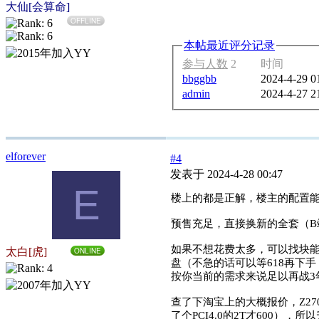
大仙[会算命]
OFFLINE
本帖最近评分记录
参与人数
2
时间
bbggbb
2024-4-29 0
admin
2024-4-27 2
elforever
#4
发表于 2024-4-28 00:47
E
楼上的都是正解，楼主的配置
预售充足，直接换新的全套（B
如果不想花费太多，可以找块能适
太白[虎]
ONLINE
盘（不急的话可以等618再下手，
按你当前的需求来说足以再战3
查了下淘宝上的大概报价，Z270的
了个PCI4.0的2T才600