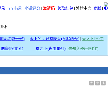
登录
|
YY书屋
|
小说评分
|
邀请码
|
领取红包
|
繁體中文
|
宽版
|
🌓
式那种
海提灯(跃千愁)
余下的，只有噪音(沉默的爱)
|
天之下(三弦)
图谱(误道者)
拳之下(夜雨飘灯)
|
未知入侵(荆柯守)
大
中
小