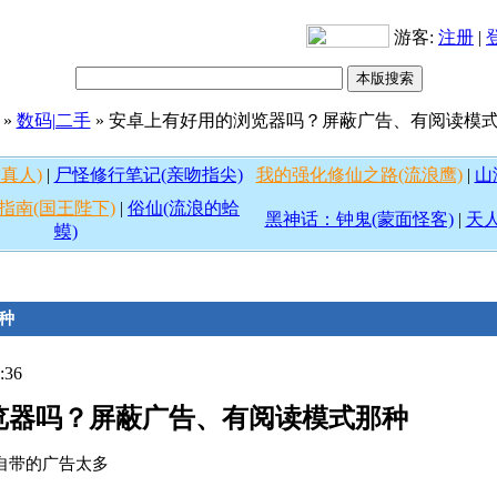
游客:
注册
|
»
数码|二手
» 安卓上有好用的浏览器吗？屏蔽广告、有阅读模
真人)
|
尸怪修行笔记(亲吻指尖)
我的强化修仙之路(流浪鹰)
|
山
指南(国王陛下)
|
俗仙(流浪的蛤
黑神话：钟鬼(蒙面怪客)
|
天人
蟆)
种
:36
览器吗？屏蔽广告、有阅读模式那种
机自带的广告太多