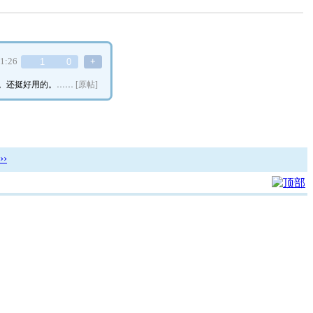
11:26
+
1
0
以。还挺好用的。
……
[原帖]
›