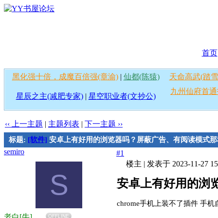
首页
黑化强十倍，成魔百倍强(章渝)
|
仙都(陈猿)
天命高武(踏雪
九州仙府首通
星辰之主(减肥专家)
|
星空职业者(文抄公)
‹‹ 上一主题
|
主题列表
|
下一主题 ››
标题:
[软件]
安卓上有好用的浏览器吗？屏蔽广告、有阅读模式那
semiro
#1
楼主
|
发表于 2023-11-27 15
S
安卓上有好用的浏
chrome手机上装不了插件 手
老白[牛]
OFFLINE