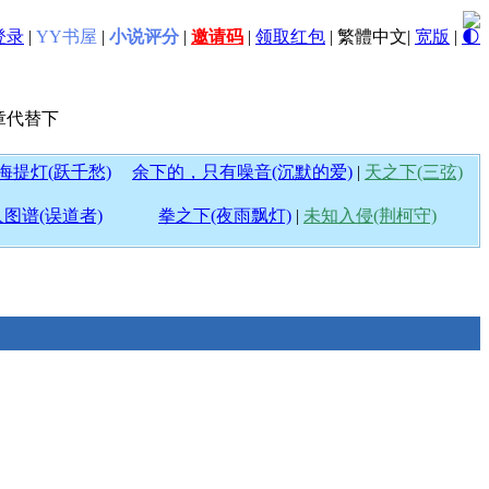
登录
|
YY书屋
|
小说评分
|
邀请码
|
领取红包
|
繁體中文
|
宽版
|
🌓
章代替下
海提灯(跃千愁)
余下的，只有噪音(沉默的爱)
|
天之下(三弦)
图谱(误道者)
拳之下(夜雨飘灯)
|
未知入侵(荆柯守)