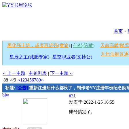
首页
»
黑化强十倍，成魔百倍强(章渝)
|
仙都(陈猿)
天命高武(踏雪
九州仙府首通
星辰之主(减肥专家)
|
星空职业者(文抄公)
‹‹ 上一主题
|
主题列表
|
下一主题 ››
88
4/9
‹‹
1
2
3
4
5
6
7
8
9
››
标题:
[公告]
重新注册后什么都没了，制作老YY注册年份纪念勋
blw
#31
发表于 2022-1-25 16:55
账号搞定了。
OFFLINE