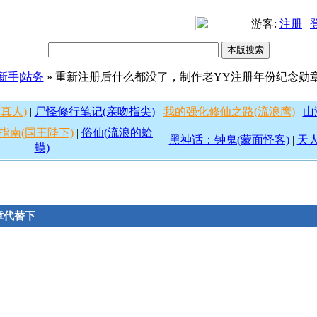
游客:
注册
|
新手|站务
» 重新注册后什么都没了，制作老YY注册年份纪念勋
真人)
|
尸怪修行笔记(亲吻指尖)
我的强化修仙之路(流浪鹰)
|
山
指南(国王陛下)
|
俗仙(流浪的蛤
黑神话：钟鬼(蒙面怪客)
|
天人
蟆)
章代替下