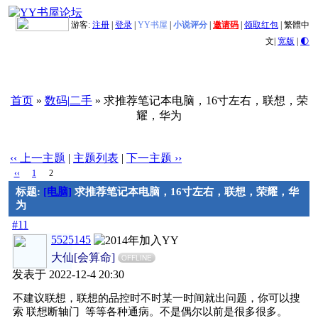
游客:
注册
|
登录
|
YY书屋
|
小说评分
|
邀请码
|
领取红包
|
繁體中
文
|
宽版
|
🌓
首页
»
数码|二手
» 求推荐笔记本电脑，16寸左右，联想，荣
耀，华为
‹‹ 上一主题
|
主题列表
|
下一主题 ››
‹‹
1
2
标题:
[电脑]
求推荐笔记本电脑，16寸左右，联想，荣耀，华
为
#11
5525145
大仙[会算命]
OFFLINE
发表于 2022-12-4 20:30
不建议联想，联想的品控时不时某一时间就出问题，你可以搜
索 联想断轴门 等等各种通病。不是偶尔以前是很多很多。