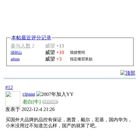
本帖最近评分记录
参与人数
2
威望
+13
威望
+10
须弥山
我很赞同
威望
+3
admin
指定楼层奖励
#12
cipaaa
老白[牛]
OFFLINE
发表于 2022-12-4 21:26
买国外大品牌的品控有保证，惠普，戴尔，宏基，国内华为，
小米没用过不知道怎么样，国产的就算了吧。