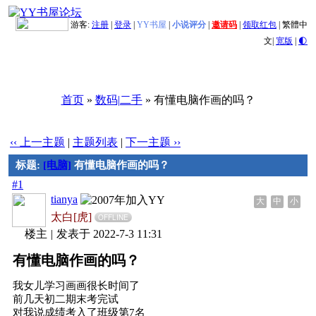
游客:
注册
|
登录
|
YY书屋
|
小说评分
|
邀请码
|
领取红包
|
繁體中
文
|
宽版
|
🌓
首页
»
数码|二手
» 有懂电脑作画的吗？
‹‹ 上一主题
|
主题列表
|
下一主题 ››
标题:
[电脑]
有懂电脑作画的吗？
#1
tianya
大
中
小
太白[虎]
OFFLINE
楼主
|
发表于 2022-7-3 11:31
有懂电脑作画的吗？
我女儿学习画画很长时间了
前几天初二期末考完试
对我说成绩考入了班级第7名