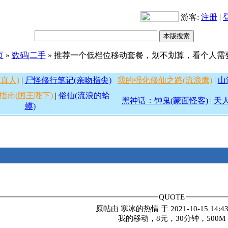
游客:
注册
|
页
»
数码|二手
» 推荐一个低档位移动套餐，划不划算，看个人需
真人)
|
尸怪修行笔记(亲吻指尖)
我的强化修仙之路(流浪鹰)
|
山
指南(国王陛下)
|
俗仙(流浪的蛤
黑神话：钟鬼(蒙面怪客)
|
天人
蟆)
QUOTE
原帖由
寒冰的热情
于 2021-10-15 14:
我的移动，8元，30分钟，500M