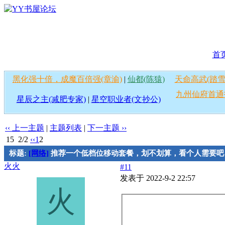
首
黑化强十倍，成魔百倍强(章渝)
|
仙都(陈猿)
天命高武(踏雪
九州仙府首通
星辰之主(减肥专家)
|
星空职业者(文抄公)
‹‹ 上一主题
|
主题列表
|
下一主题 ››
15
2/2
‹‹
1
2
标题:
[网络]
推荐一个低档位移动套餐，划不划算，看个人需要吧
火火
#11
发表于 2022-9-2 22:57
火