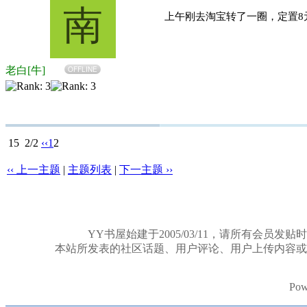
南
上午刚去淘宝转了一圈，定置8
老白[牛]
OFFLINE
15
2/2
‹‹
1
2
‹‹ 上一主题
|
主题列表
|
下一主题 ››
YY书屋始建于2005/03/11，请所有
本站所发表的社区话题、用户评论、用户上传内容或
Pow