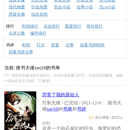
仙侠奇缘
幻想言情
未来言情
衍生言情
古代纯爱
现代纯爱
衍生纯爱
百合小说
女尊小说
无cp小说
悬疑女频
综合其他
排行
时间排行
点击排行
星星排行
得分排行
点评人数
编号排行
书评
时间
打分
回复
点赞
回复书评时间
回复书评点赞
当前: 推书大佬
xwj10
的书单
YY : 请仅对您看过的小说打分；点击封面新窗口打开；小说写完或断更，编辑
小说状态为"已完结"、"已断更"。
厉害了我的原始人
竹刺无锋 / 已完结 / 2021-12-9 /
推书大
佬
xwj10
的
书单
和
书评
0.0
(0人评价 , 6222人
点击)
这是一个由石炭纪的巨虫、侏罗纪的恐