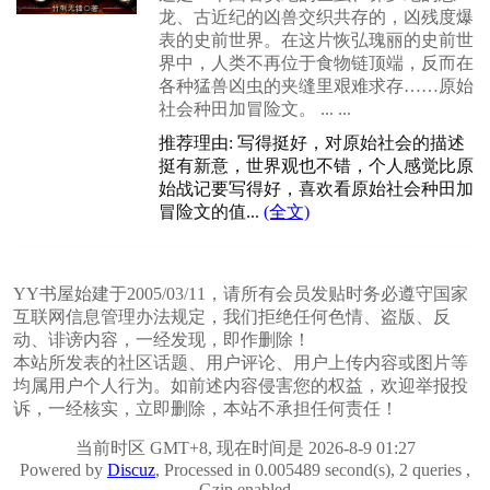
龙、古近纪的凶兽交织共存的，凶残度爆
表的史前世界。在这片恢弘瑰丽的史前世
界中，人类不再位于食物链顶端，反而在
各种猛兽凶虫的夹缝里艰难求存……原始
社会种田加冒险文。 ... ...
推荐理由: 写得挺好，对原始社会的描述
挺有新意，世界观也不错，个人感觉比原
始战记要写得好，喜欢看原始社会种田加
冒险文的值...
(全文)
YY书屋始建于2005/03/11，请所有会员发贴时务必遵守国家
互联网信息管理办法规定，我们拒绝任何色情、盗版、反
动、诽谤内容，一经发现，即作删除！
本站所发表的社区话题、用户评论、用户上传内容或图片等
均属用户个人行为。如前述内容侵害您的权益，欢迎举报投
诉，一经核实，立即删除，本站不承担任何责任！
当前时区 GMT+8, 现在时间是 2026-8-9 01:27
Powered by
Discuz
, Processed in 0.005489 second(s), 2 queries ,
Gzip enabled