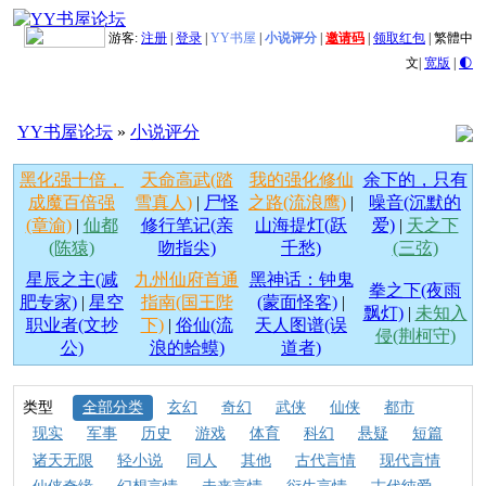
游客:
注册
|
登录
|
YY书屋
|
小说评分
|
邀请码
|
领取红包
|
繁體中
文
|
宽版
|
🌓
YY书屋论坛
»
小说评分
黑化强十倍，
天命高武(踏
我的强化修仙
余下的，只有
成魔百倍强
雪真人)
|
尸怪
之路(流浪鹰)
|
噪音(沉默的
(章渝)
|
仙都
修行笔记(亲
山海提灯(跃
爱)
|
天之下
(陈猿)
吻指尖)
千愁)
(三弦)
星辰之主(减
九州仙府首通
黑神话：钟鬼
拳之下(夜雨
肥专家)
|
星空
指南(国王陛
(蒙面怪客)
|
飘灯)
|
未知入
职业者(文抄
下)
|
俗仙(流
天人图谱(误
侵(荆柯守)
公)
浪的蛤蟆)
道者)
类型
全部分类
玄幻
奇幻
武侠
仙侠
都市
现实
军事
历史
游戏
体育
科幻
悬疑
短篇
诸天无限
轻小说
同人
其他
古代言情
现代言情