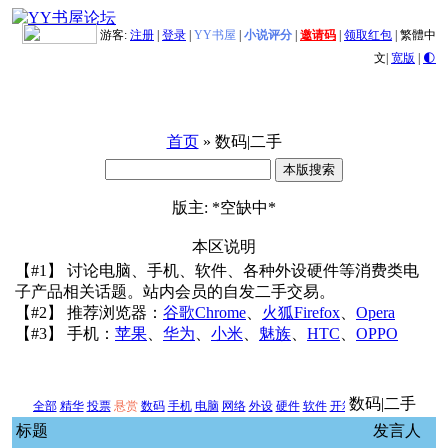
游客:
注册
|
登录
|
YY书屋
|
小说评分
|
邀请码
|
领取红包
|
繁體中
文
|
宽版
|
🌓
首页
» 数码|二手
版主: *空缺中*
本区说明
【#1】 讨论电脑、手机、软件、各种外设硬件等消费类电
子产品相关话题。站内会员的自发二手交易。
【#2】 推荐浏览器：
谷歌Chrome
、
火狐Firefox
、
Opera
【#3】 手机：
苹果
、
华为
、
小米
、
魅族
、
HTC
、
OPPO
数码|二手
全部
精华
投票
悬赏
数码
手机
电脑
网络
外设
硬件
软件
开箱
二手交易
新闻
其
标题
发言人