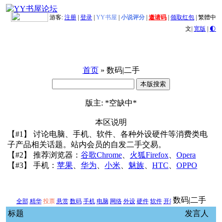
游客:
注册
|
登录
|
YY书屋
|
小说评分
|
邀请码
|
领取红包
|
繁體中
文
|
宽版
|
🌓
首页
» 数码|二手
版主: *空缺中*
本区说明
【#1】 讨论电脑、手机、软件、各种外设硬件等消费类电
子产品相关话题。站内会员的自发二手交易。
【#2】 推荐浏览器：
谷歌Chrome
、
火狐Firefox
、
Opera
【#3】 手机：
苹果
、
华为
、
小米
、
魅族
、
HTC
、
OPPO
数码|二手
全部
精华
投票
悬赏
数码
手机
电脑
网络
外设
硬件
软件
开箱
二手交易
新闻
其
标题
发言人