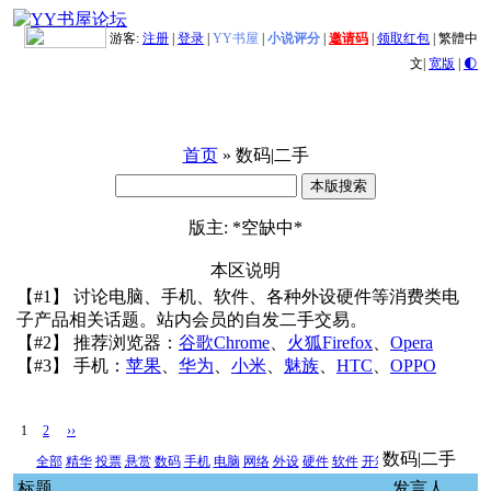
游客:
注册
|
登录
|
YY书屋
|
小说评分
|
邀请码
|
领取红包
|
繁體中
文
|
宽版
|
🌓
首页
» 数码|二手
版主: *空缺中*
本区说明
【#1】 讨论电脑、手机、软件、各种外设硬件等消费类电
子产品相关话题。站内会员的自发二手交易。
【#2】 推荐浏览器：
谷歌Chrome
、
火狐Firefox
、
Opera
【#3】 手机：
苹果
、
华为
、
小米
、
魅族
、
HTC
、
OPPO
1
2
››
数码|二手
全部
精华
投票
悬赏
数码
手机
电脑
网络
外设
硬件
软件
开箱
二手交易
新闻
其
标题
发言人