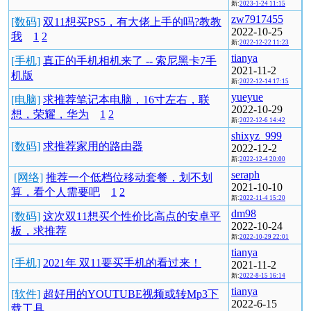
新:
2023-1-24 11:15
zw7917455
[数码]
双11想买PS5，有大佬上手的吗?教教
2022-10-25
我
1
2
新:
2022-12-22 11:23
tianya
[手机]
真正的手机相机来了 -- 索尼黑卡7手
2021-11-2
机版
新:
2022-12-14 17:15
yueyue
[电脑]
求推荐笔记本电脑，16寸左右，联
2022-10-29
想，荣耀，华为
1
2
新:
2022-12-6 14:42
shixyz_999
[数码]
求推荐家用的路由器
2022-12-2
新:
2022-12-4 20:00
seraph
[网络]
推荐一个低档位移动套餐，划不划
2021-10-10
算，看个人需要吧
1
2
新:
2022-11-4 15:20
dm98
[数码]
这次双11想买个性价比高点的安卓平
2022-10-24
板，求推荐
新:
2022-10-29 22:01
tianya
[手机]
2021年 双11要买手机的看过来！
2021-11-2
新:
2022-8-15 16:14
tianya
[软件]
超好用的YOUTUBE视频或转Mp3下
2022-6-15
载工具