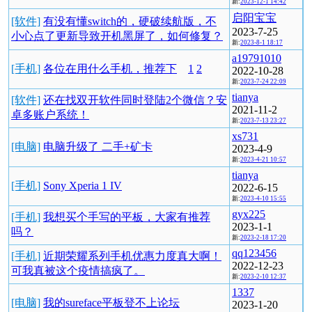
新:
2023-12-1 14:42
启阳宝宝
[软件]
有没有懂switch的，硬破续航版，不
2023-7-25
小心点了更新导致开机黑屏了，如何修复？
新:
2023-8-1 18:17
a19791010
[手机]
各位在用什么手机，推荐下
1
2
2022-10-28
新:
2023-7-24 22:09
tianya
[软件]
还在找双开软件同时登陆2个微信？安
2021-11-2
卓多账户系统！
新:
2023-7-13 23:27
xs731
[电脑]
电脑升级了 二手+矿卡
2023-4-9
新:
2023-4-21 10:57
tianya
[手机]
Sony Xperia 1 IV
2022-6-15
新:
2023-4-10 15:55
gyx225
[手机]
我想买个手写的平板，大家有推荐
2023-1-1
吗？
新:
2023-2-18 17:20
qq123456
[手机]
近期荣耀系列手机优惠力度真大啊！
2022-12-23
可我真被这个疫情搞疯了。
新:
2023-2-10 12:37
1337
[电脑]
我的sureface平板登不上论坛
2023-1-20