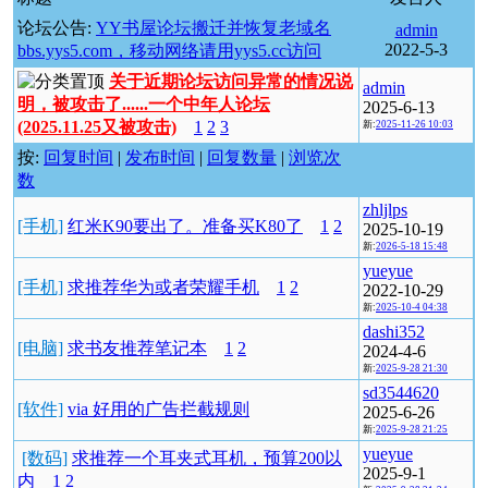
论坛公告:
YY书屋论坛搬迁并恢复老域名
admin
2022-5-3
bbs.yys5.com，移动网络请用yys5.cc访问
关于近期论坛访问异常的情况说
admin
明，被攻击了......一个中年人论坛
2025-6-13
(2025.11.25又被攻击)
1
2
3
新:
2025-11-26 10:03
按:
回复时间
|
发布时间
|
回复数量
|
浏览次
数
zhljlps
[手机]
红米K90要出了。准备买K80了
1
2
2025-10-19
新:
2026-5-18 15:48
yueyue
[手机]
求推荐华为或者荣耀手机
1
2
2022-10-29
新:
2025-10-4 04:38
dashi352
[电脑]
求书友推荐笔记本
1
2
2024-4-6
新:
2025-9-28 21:30
sd3544620
[软件]
via 好用的广告拦截规则
2025-6-26
新:
2025-9-28 21:25
yueyue
[数码]
求推荐一个耳夹式耳机，预算200以
2025-9-1
内
1
2