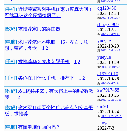
新:
2023-2-18 17:20
qq123456
[手机]
近期荣耀系列手机优惠力度真大啊！
2022-12-23
可我真被这个疫情搞疯了。
新:
2023-2-10 12:37
shixyz_999
[数码]
求推荐家用的路由器
2022-12-2
新:
2022-12-4 20:00
yueyue
[电脑]
求推荐笔记本电脑，16寸左右，联
2022-10-29
想，荣耀，华为
1
2
新:
2022-12-6 14:42
yueyue
[手机]
求推荐华为或者荣耀手机
1
2
2022-10-29
新:
2025-10-4 04:38
a19791010
[手机]
各位在用什么手机，推荐下
1
2
2022-10-28
新:
2023-7-24 22:09
zw7917455
[数码]
双11想买PS5，有大佬上手的吗?教教
2022-10-25
我
1
2
新:
2022-12-22 11:23
dm98
[数码]
这次双11想买个性价比高点的安卓平
2022-10-24
板，求推荐
新:
2022-10-29 22:01
tianya
[电脑]
有懂电脑作画的吗？
2022-7-3