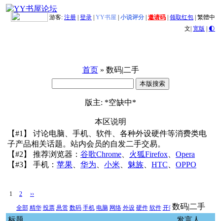
游客:
注册
|
登录
|
YY书屋
|
小说评分
|
邀请码
|
领取红包
|
繁體中
文
|
宽版
|
🌓
首页
» 数码|二手
版主: *空缺中*
本区说明
【#1】 讨论电脑、手机、软件、各种外设硬件等消费类电
子产品相关话题。站内会员的自发二手交易。
【#2】 推荐浏览器：
谷歌Chrome
、
火狐Firefox
、
Opera
【#3】 手机：
苹果
、
华为
、
小米
、
魅族
、
HTC
、
OPPO
1
2
››
数码|二手
全部
精华
投票
悬赏
数码
手机
电脑
网络
外设
硬件
软件
开箱
二手交易
新闻
其
标题
发言人