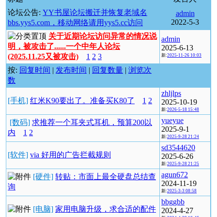
论坛公告:
YY书屋论坛搬迁并恢复老域名
admin
2022-5-3
bbs.yys5.com，移动网络请用yys5.cc访问
关于近期论坛访问异常的情况说
admin
明，被攻击了......一个中年人论坛
2025-6-13
(2025.11.25又被攻击)
1
2
3
新:
2025-11-26 10:03
按:
回复时间
|
发布时间
|
回复数量
|
浏览次
数
zhljlps
[手机]
红米K90要出了。准备买K80了
1
2
2025-10-19
新:
2026-5-18 15:48
yueyue
[数码]
求推荐一个耳夹式耳机，预算200以
2025-9-1
内
1
2
新:
2025-9-28 21:24
sd3544620
[软件]
via 好用的广告拦截规则
2025-6-26
新:
2025-9-28 21:25
agun672
[硬件]
转贴：市面上最全硬盘总结查
2024-11-19
询
新:
2025-3-3 08:58
bbggbb
[电脑]
家用电脑升级，求合适的配件
2024-4-27