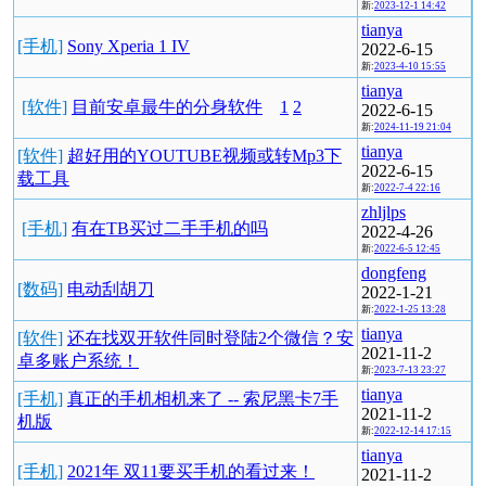
新:
2023-12-1 14:42
tianya
[手机]
Sony Xperia 1 IV
2022-6-15
新:
2023-4-10 15:55
tianya
[软件]
目前安卓最牛的分身软件
1
2
2022-6-15
新:
2024-11-19 21:04
tianya
[软件]
超好用的YOUTUBE视频或转Mp3下
2022-6-15
载工具
新:
2022-7-4 22:16
zhljlps
[手机]
有在TB买过二手手机的吗
2022-4-26
新:
2022-6-5 12:45
dongfeng
[数码]
电动刮胡刀
2022-1-21
新:
2022-1-25 13:28
tianya
[软件]
还在找双开软件同时登陆2个微信？安
2021-11-2
卓多账户系统！
新:
2023-7-13 23:27
tianya
[手机]
真正的手机相机来了 -- 索尼黑卡7手
2021-11-2
机版
新:
2022-12-14 17:15
tianya
[手机]
2021年 双11要买手机的看过来！
2021-11-2