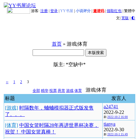
游客:
注册
|
登录
|
YY书屋
|
小说评分
|
邀请码
|
领取红包
|
繁體中
文
|
宽版
|
🌓
首页
» 游戏|体育
版主: *空缺中*
‹‹
1
2
3
游戏|体育
全部
精华
投票
悬赏
游戏
体育
标题
发言人
a24741
[游戏]
时隔数年，蛐蛐模拟器正式版发售
2022-9-22
了。。。
新:
2022-10-2 16:00
tianya
[体育]
中国女篮时隔28年再进世界杯决赛，
2022-9-30
祝贺！ 中国女篮真棒！
新:
2022-10-1 15:49