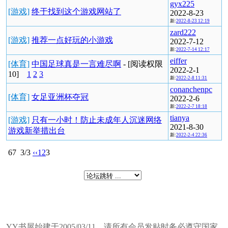
gyx225
[游戏]
终于找到这个游戏网站了
2022-8-23
新:
2022-8-23 12:19
zard222
[游戏]
推荐一点好玩的小游戏
2022-7-12
新:
2022-7-14 12:17
eiffer
[体育]
中国足球真是一言难尽啊
-
[阅读权限
2022-2-1
10
]
1
2
3
新:
2022-2-8 11:31
conanchenpc
[体育]
女足亚洲杯夺冠
2022-2-6
新:
2022-2-7 18:18
tianya
[游戏]
只有一小时！防止未成年人沉迷网络
2021-8-30
游戏新举措出台
新:
2022-2-4 22:36
67
3/3
‹‹
1
2
3
YY书屋始建于2005/03/11，请所有会员发贴时务必遵守国家