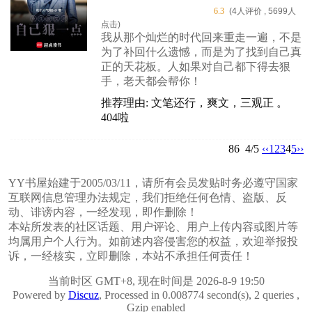
6.3
(4人评价 , 5699人
点击)
我从那个灿烂的时代回来重走一遍，不是
为了补回什么遗憾，而是为了找到自己真
正的天花板。人如果对自己都下得去狠
手，老天都会帮你！
推荐理由: 文笔还行，爽文，三观正 。
404啦
86
4/5
‹‹
1
2
3
4
5
››
YY书屋始建于2005/03/11，请所有会员发贴时务必遵守国家
互联网信息管理办法规定，我们拒绝任何色情、盗版、反
动、诽谤内容，一经发现，即作删除！
本站所发表的社区话题、用户评论、用户上传内容或图片等
均属用户个人行为。如前述内容侵害您的权益，欢迎举报投
诉，一经核实，立即删除，本站不承担任何责任！
当前时区 GMT+8, 现在时间是 2026-8-9 19:50
Powered by
Discuz
, Processed in 0.008774 second(s), 2 queries ,
Gzip enabled