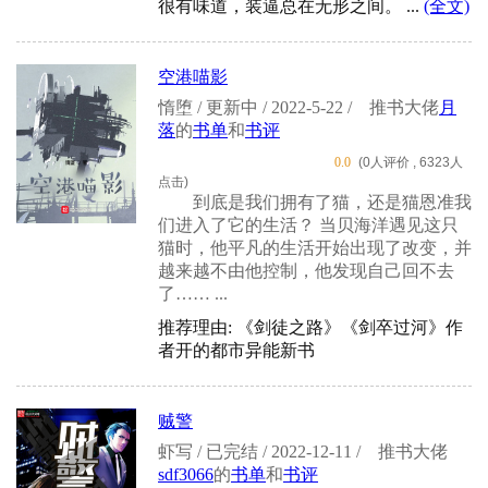
很有味道，装逼总在无形之间。 ...
(全文)
空港喵影
惰堕 / 更新中 / 2022-5-22 /
推书大佬
月
落
的
书单
和
书评
0.0
(0人评价 , 6323人
点击)
到底是我们拥有了猫，还是猫恩准我
们进入了它的生活？ 当贝海洋遇见这只
猫时，他平凡的生活开始出现了改变，并
越来越不由他控制，他发现自己回不去
了…… ...
推荐理由: 《剑徒之路》《剑卒过河》作
者开的都市异能新书
贼警
虾写 / 已完结 / 2022-12-11 /
推书大佬
sdf3066
的
书单
和
书评