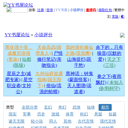
游客:
注册
|
登录
|
YY书屋
|
小说评分
|
邀请码
|
领取红包
|
繁體中
文
|
宽版
|
🌓
YY书屋论坛
»
小说评分
黑化强十倍，
天命高武(踏
我的强化修仙
余下的，只有
成魔百倍强
雪真人)
|
尸怪
之路(流浪鹰)
|
噪音(沉默的
(章渝)
|
仙都
修行笔记(亲
山海提灯(跃
爱)
|
天之下
(陈猿)
吻指尖)
千愁)
(三弦)
星辰之主(减
九州仙府首通
黑神话：钟鬼
拳之下(夜雨
肥专家)
|
星空
指南(国王陛
(蒙面怪客)
|
飘灯)
|
未知入
职业者(文抄
下)
|
俗仙(流
天人图谱(误
侵(荆柯守)
公)
浪的蛤蟆)
道者)
类型
全部分类
玄幻
奇幻
武侠
仙侠
都市
现实
军事
历史
游戏
体育
科幻
悬疑
短篇
诸天无限
轻小说
同人
其他
古代言情
现代言情