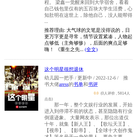
程。 梁鑫一觉醒来回到大学宿舍，看着
自己钱包里仅有的五百块大学生活费，心
知肚明在这世上，除他自己，没人能帮得
...
推荐理由: 大气球的文笔是没得说的，日
更万字更是寻常，情节设置紧凑，人物起
点够低（主角够惨），后面的爽点足够
嗨！ 《重生之先...
(全文)
这个明星很想退休
幼儿园一把手 / 更新中 / 2022-12-6 /
推
书大佬
aress
的
书单
和
书评
0.0
(0人评价 , 5814人
点击)
那一年，整个文娱行业的发展，开始
进入到停滞不前的状态，甚至隐隐有行业
倒退迹象。 大量网友表示，那位出道仅
十年，就集【新人王】、【歌坛天王】、
【视帝】、【影帝】、【全球十大创作鬼
才】等名号于一身的男人，要负主要 ...