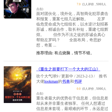
7.0
(1人评价 , 5993人
点击)
面对团伙化，境外化，高智商化犯罪袭击
和报复，重案七组几近解散。 左罗
临危受命成为七组组长，以水逆计划招募
苏诚，精诚合作，取长补短，重建七组辉
煌。 但作为不法之徒的苏诚会真心
帮助左罗吗？ 全面布局，奇思妙
想，奇案 ...
推荐理由: 有点烧脑，情节不错。
《重生之朕要打下一个大大的江山》
吹个大气球9 / 更新中 / 2023-2-13 /
推书
大佬
lookman
的
书单
和
书评
0.0
(0人评价 , 5990人
点击)
重生者最大的优势在于信息差，但信息差
却从来并非重生者独享。 任何人想通过
信息差来套现，最艰难的环节，永远是过