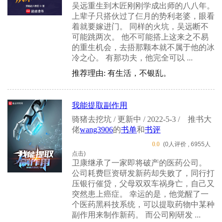
吴远重生到木匠刚刚学成出师的八八年。
上辈子只搭伙过了仨月的势利老婆，眼看
着就要嫁进门。 同样的火坑，吴远断不
可能跳两次。 他不可能搭上这来之不易
的重生机会，去捂那颗本就不属于他的冰
冷之心。 有那功夫，他完全可以 ...
推荐理由: 有生活，不银乱。
我能提取副作用
骑猪去挖坑 / 更新中 / 2022-5-3 /
推书大
佬
wang3906
的
书单
和
书评
0.0
(0人评价 , 6955人
点击)
卫康继承了一家即将破产的医药公司。
公司耗费巨资研发新药却失败了，同行打
压银行催贷，父母双双车祸身亡，自己又
突然患上癌症。 幸运的是，他觉醒了一
个医药黑科技系统，可以提取药物中某种
副作用来制作新药。 而公司刚研发 ...