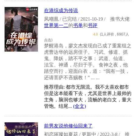
在港综成为传说
凤嘲凰 / 已完结 / 2021-10-19 /
推书大佬
世界第一二
的
书单
和
书评
4.0
(1人评价 , 6907人
点击)
梦醒港岛，廖文杰发现自己成了重案组之
虎曹达华的远房侄子。 习武、修道、抓
鬼、降妖，踏不平之事； 武道、仙道、
法宝、神通，尽归于手。 食神之夜，他
踏空而行，迎面白衣，道： “我有一技，
还请菩萨不吝赐教！” ... ...
推荐理由: 都市无限流。我不太喜欢都市
但是这本能看下去，尤其是世界上最帅的
主角，脑洞也够大，流畅的老白文，量大
管饱。结尾...
(全文)
前男友说他修仙回来了
初恋璀璨如夏花 / 更新中 / 2022-3-8 /
推