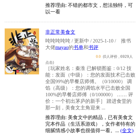
推荐理由: 不错的都市文，想法独特，可
以一看
非正常美食文
吨吨吨吨吨 / 更新中 / 2025-1-10 /
推书
大佬
mayao
的
书单
和
书评
0.0
(0人评价 , 6929人
点击)
［玩家姓名：秦淮 已解锁图鉴：0/12 技
能：发面（中级）：您的发面技术已击败
全国99%的早餐店师傅。（0/10000） 调
馅（高级）：您的调馅水平已击败全国
100%的早餐店师傅（0/100000） …… 评
价：一个初出茅庐的新手］ 踏进食堂的
那一刻，美食文主角迎来 ...
推荐理由: 美食文中的精品，已有美食文
完本作品（生活系游戏），女作者特有的
细腻情感小故事也很值得一看。...
(全文)