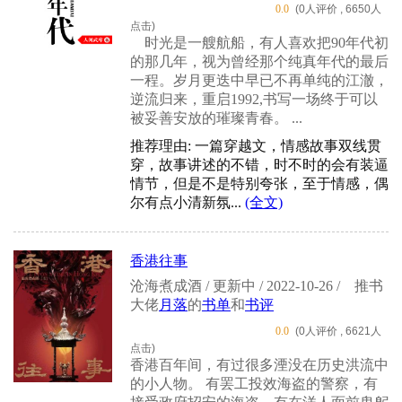
0.0
(0人评价 , 6650人
点击)
时光是一艘航船，有人喜欢把90年代初
的那几年，视为曾经那个纯真年代的最后
一程。岁月更迭中早已不再单纯的江澈，
逆流归来，重启1992,书写一场终于可以
被妥善安放的璀璨青春。 ...
推荐理由: 一篇穿越文，情感故事双线贯
穿，故事讲述的不错，时不时的会有装逼
情节，但是不是特别夸张，至于情感，偶
尔有点小清新氛...
(全文)
香港往事
沧海煮成酒 / 更新中 / 2022-10-26 /
推书
大佬
月落
的
书单
和
书评
0.0
(0人评价 , 6621人
点击)
香港百年间，有过很多湮没在历史洪流中
的小人物。 有罢工投效海盗的警察，有