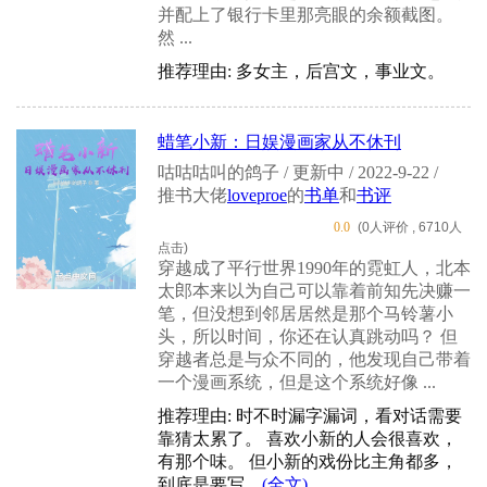
并配上了银行卡里那亮眼的余额截图。
然 ...
推荐理由: 多女主，后宫文，事业文。
蜡笔小新：日娱漫画家从不休刊
咕咕咕叫的鸽子 / 更新中 / 2022-9-22 /
推书大佬
loveproe
的
书单
和
书评
0.0
(0人评价 , 6710人
点击)
穿越成了平行世界1990年的霓虹人，北本
太郎本来以为自己可以靠着前知先决赚一
笔，但没想到邻居居然是那个马铃薯小
头，所以时间，你还在认真跳动吗？ 但
穿越者总是与众不同的，他发现自己带着
一个漫画系统，但是这个系统好像 ...
推荐理由: 时不时漏字漏词，看对话需要
靠猜太累了。 喜欢小新的人会很喜欢，
有那个味。 但小新的戏份比主角都多，
到底是要写...
(全文)