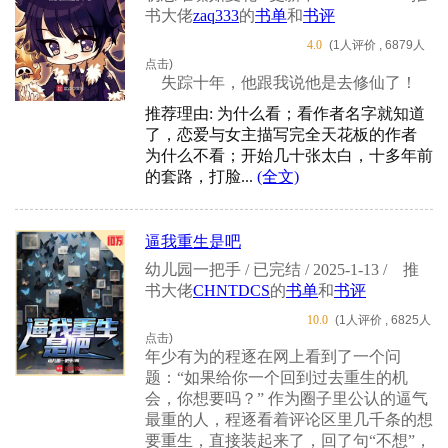
书大佬
zaq333
的
书单
和
书评
4.0
(1人评价 , 6879人
点击)
失踪十年，他跟我说他是去修仙了！
推荐理由: 为什么看；看作者名字就知道
了，恋爱与女主描写完全天花板的作者
为什么不看；开始几十张太白，十多年前
的套路，打脸...
(全文)
逼我重生是吧
幼儿园一把手 / 已完结 / 2025-1-13 /
推
书大佬
CHNTDCS
的
书单
和
书评
10.0
(1人评价 , 6825人
点击)
年少有为的程逐在网上看到了一个问
题：“如果给你一个回到过去重生的机
会，你想要吗？” 作为圈子里公认的逼气
最重的人，程逐看着评论区里几千条的想
要重生，直接装起来了，回了句“不想”，