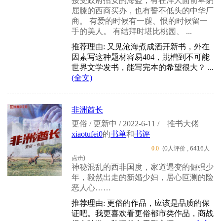
接受政府招安的海盗，有在洋人面前卑躬
屈膝的西商买办，也有誓不低头的中华厂
商。 有爱的时候有一腿、恨的时候留一
手的美人。 有结拜时堪比桃园、 ...
推荐理由: 又见沧海煮成酒开新书，外在
因素写这种题材容易404，跳槽到不可能
世界文学发书，能写完本的希望很大？ ...
(全文)
非洲酋长
更俗 / 更新中 / 2022-6-11 /
推书大佬
xiaotufei0
的
书单
和
书评
0.0
(0人评价 , 6416人
点击)
神秘混乱的西非国度，家道遇变的倔强少
年，毅然出走的新婚少妇，居心叵测的险
恶人心……
推荐理由: 更俗的作品，应该是品质的保
证吧。我更喜欢看更俗都市类作品，商战