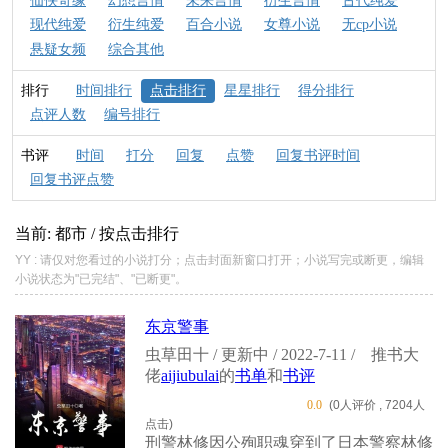
仙侠奇缘
幻想言情
未来言情
衍生言情
古代纯爱
现代纯爱
衍生纯爱
百合小说
女尊小说
无cp小说
悬疑女频
综合其他
排行
时间排行
点击排行
星星排行
得分排行
点评人数
编号排行
书评
时间
打分
回复
点赞
回复书评时间
回复书评点赞
当前: 都市 / 按点击排行
YY : 请仅对您看过的小说打分；点击封面新窗口打开；小说写完或断更，编辑
小说状态为"已完结"、"已断更"。
东京警事
虫草田十 / 更新中 / 2022-7-11 /
推书大
佬
aijiubulai
的
书单
和
书评
0.0
(0人评价 , 7204人
点击)
刑警林修因公殉职魂穿到了日本警察林修