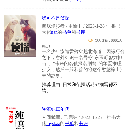
我可不是侦探
海底漫步者 / 更新中 / 2023-1-28 /
推书
大佬
han
的
书单
和
书评
0.0
(0人评价 , 6661人
点击)
一名少年惨遭雷劈穿越北海道，因缘巧合
之下，意外结识一名号称“东玉町智力担
当”、“未来的名侦探名刑警”的笨蛋推理
少女，然后一脸和善的将这个憨憨榨出油
来的故事。 ...
推荐理由: 日常和侦探活动都描写得不
错。
逆流纯真年代
人间武库 / 已完结 / 2022-3-22 /
推书大
佬
myst.aa
的
书单
和
书评