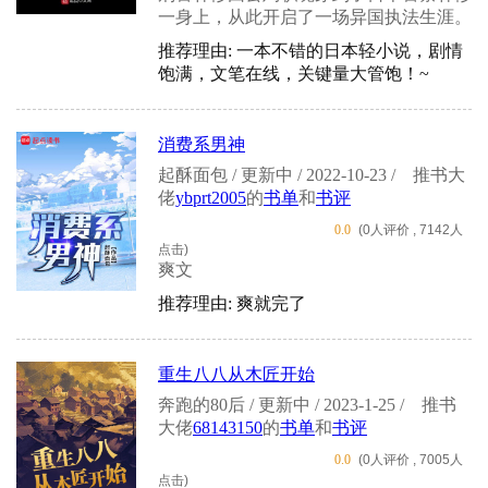
一身上，从此开启了一场异国执法生涯。
推荐理由: 一本不错的日本轻小说，剧情
饱满，文笔在线，关键量大管饱！~
消费系男神
起酥面包 / 更新中 / 2022-10-23 /
推书大
佬
ybprt2005
的
书单
和
书评
0.0
(0人评价 , 7142人
点击)
爽文
推荐理由: 爽就完了
重生八八从木匠开始
奔跑的80后 / 更新中 / 2023-1-25 /
推书
大佬
68143150
的
书单
和
书评
0.0
(0人评价 , 7005人
点击)