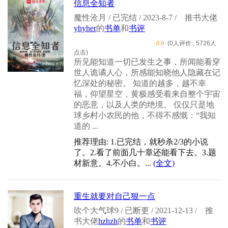
信息全知者
魔性沧月 / 已完结 / 2023-8-7 /
推书大佬
yhyher
的
书单
和
书评
0.0
(0人评价 , 5726人
点击)
所见能知道一切已发生之事，所闻能看穿
世人诡谲人心，所感能知晓他人隐藏在记
忆深处的秘密。 知道的越多，越不幸
福，仰望星空，黄极感受着来自整个宇宙
的恶意，以及人类的绝境。 仅仅只是地
球乡村小农民的他，不得不感慨：“我知
道的 ...
推荐理由: 1.已完结，就秒杀2/3的小说
了。2.看了前面几十章还能看下去。3.题
材新意。4.不小白。...
(全文)
重生就要对自己狠一点
吹个大气球9 / 已断更 / 2021-12-13 /
推
书大佬
hzhzh
的
书单
和
书评