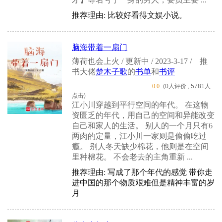
推荐理由: 比较好看得文娱小说。
脑海带着一扇门
薄荷也会上火 / 更新中 / 2023-3-17 /
推
书大佬
楚木子歌
的
书单
和
书评
0.0
(0人评价 , 5781人
点击)
江小川穿越到平行空间的年代。 在这物
资匮乏的年代，用自己的空间和异能改变
自己和家人的生活。 别人的一个月只有6
两肉的定量，江小川一家则是偷偷吃过
瘾。 别人冬天缺少棉花，他则是在空间
里种棉花。 不会老去的主角重新 ...
推荐理由: 写成了那个年代的感觉 带你走
进中国的那个物质艰难但是精神丰富的岁
月