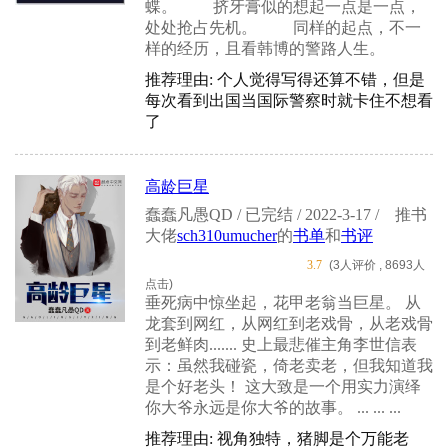
蝶。 挤牙膏似的想起一点是一点，
处处抢占先机。 同样的起点，不一
样的经历，且看韩博的警路人生。
推荐理由: 个人觉得写得还算不错，但是
每次看到出国当国际警察时就卡住不想看
了
高龄巨星
蠢蠢凡愚QD / 已完结 / 2022-3-17 /
推书
大佬
sch310umucher
的
书单
和
书评
3.7
(3人评价 , 8693人
点击)
垂死病中惊坐起，花甲老翁当巨星。 从
龙套到网红，从网红到老戏骨，从老戏骨
到老鲜肉....... 史上最悲催主角李世信表
示：虽然我碰瓷，倚老卖老，但我知道我
是个好老头！ 这大致是一个用实力演绎
你大爷永远是你大爷的故事。 ... ... ...
推荐理由: 视角独特，猪脚是个万能老