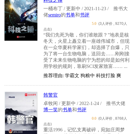
科技之锤
一桶布丁 / 更新中 / 2021-11-23 /
推书大
佬
semiro
的
书单
和
书评
5.0
(3人评价 , 9270人
点击)
“我们先死为敬，你们谁敢跟？”地表是核
冬天，火星上矗立着一座雄伟城市，但现
在一众华夏科学家们，却选择了自爆，只
为了将一台生物电脑，送回去……刚刚接
受了未来生物电脑的宁为想的却是如何利
用学校的规则，靠刷SCI发家致富…… ...
推荐理由: 学霸文 狗粮中 科技打脸 爽
韩警官
卓牧闲 / 更新中 / 2022-1-24 /
推书大佬
博一笑
的
书单
和
书评
0.0
(0人评价 , 8768人
点击)
重活1996，记忆支离破碎，宛如庄周梦