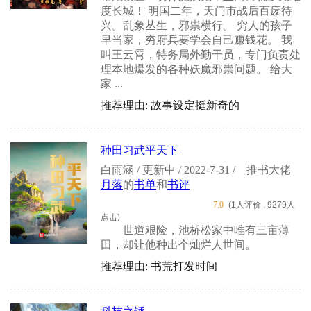
度长城！ 明国二年，天门市战后百废待
兴。乱象丛生，邪祟横行。 穷人的孩子
早当家，穷府兵要学会自己赚钱花。 我
叫王云霄，特务局外勤干员，专门负责处
理本地爆发的各种妖魔邪祟问题。 给大
家 ...
推荐理由: 故事设定挺新奇的
种田习武平天下
白雨涵 / 更新中 / 2022-7-31 /
推书大佬
月落
的
书单
和
书评
7.0
(1人评价 , 9279人
点击)
世道艰险，池桥松家中唯有三亩薄
田，却让他种出个灿烂人世间。
推荐理由: 书荒打发时间