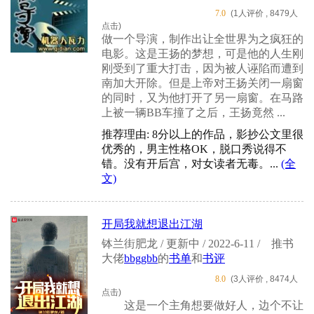
7.0
(1人评价 , 8479人
点击)
做一个导演，制作出让全世界为之疯狂的
电影。这是王扬的梦想，可是他的人生刚
刚受到了重大打击，因为被人诬陷而遭到
南加大开除。但是上帝对王扬关闭一扇窗
的同时，又为他打开了另一扇窗。在马路
上被一辆BB车撞了之后，王扬竟然 ...
推荐理由: 8分以上的作品，影抄公文里很
优秀的，男主性格OK，脱口秀说得不
错。没有开后宫，对女读者无毒。...
(全
文)
开局我就想退出江湖
钵兰街肥龙 / 更新中 / 2022-6-11 /
推书
大佬
bbggbb
的
书单
和
书评
8.0
(3人评价 , 8474人
点击)
这是一个主角想要做好人，边个不让