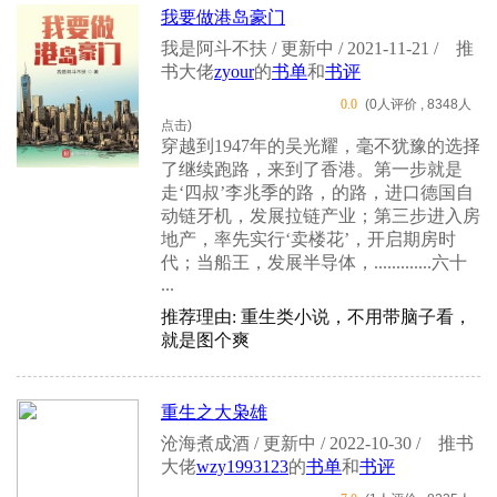
我要做港岛豪门
我是阿斗不扶 / 更新中 / 2021-11-21 /
推
书大佬
zyour
的
书单
和
书评
0.0
(0人评价 , 8348人
点击)
穿越到1947年的吴光耀，毫不犹豫的选择
了继续跑路，来到了香港。第一步就是
走‘四叔’李兆季的路，的路，进口德国自
动链牙机，发展拉链产业；第三步进入房
地产，率先实行‘卖楼花’，开启期房时
代；当船王，发展半导体，.............六十
...
推荐理由: 重生类小说，不用带脑子看，
就是图个爽
重生之大枭雄
沧海煮成酒 / 更新中 / 2022-10-30 /
推书
大佬
wzy1993123
的
书单
和
书评