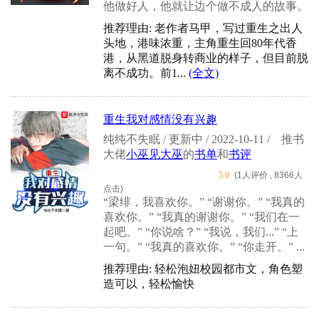
他做好人，他就让边个做不成人的故事。
推荐理由: 老作者马甲，写过重生之出人
头地，港味浓重，主角重生回80年代香
港，从黑道脱身转商业的样子，但目前脱
离不成功。前1...
(全文)
重生我对感情没有兴趣
纯纯不失眠 / 更新中 / 2022-10-11 /
推书
大佬
小巫见大巫
的
书单
和
书评
5.0
(1人评价 , 8366人
点击)
“梁绯，我喜欢你。” “谢谢你。” “我真的
喜欢你。” “我真的谢谢你。” “我们在一
起吧。” “你说啥？” “我说，我们...” “上
一句。” “我真的喜欢你。” “你走开。” ...
推荐理由: 轻松泡妞校园都市文，角色塑
造可以，轻松愉快