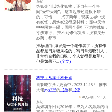
点击)
炼妖壶可以炼化妖物，还自带一个空
间“壶中天地”。 这看起来还是很不错
的，可惜…… 找了两年，现实世界中没
有妖怪，想炼妖没得原材料； 壶中天地
中被困在一隅，周围全是打不过的树精，
寸步难行。 找不到修仙功法，没有灵丹
妙药，都市 ...
推荐理由: 海底是一个老作者了，所有作
品都是日系轻风格的，写日常最吸引人，
非常符合我的口味，个人觉得是粮草+。
但是如果不...
(全文)
科技：从卖手机开始
喜欢吃芋头 / 更新中 / 2023-12-18 /
推书
大佬
gyx225
的
书单
和
书评
0.0
(0人评价 , 7755人
点击)
莫燃魂穿回到2016年，成为大名鼎鼎的山
寨机之王“尼采手机”现任老板。 刚一开