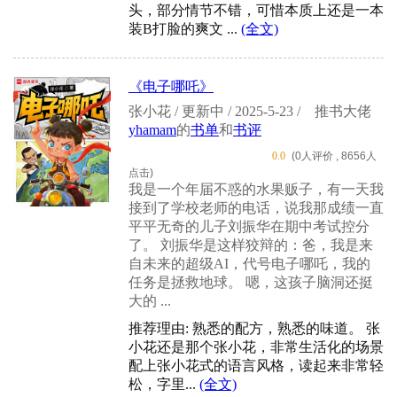
头，部分情节不错，可惜本质上还是一本
装B打脸的爽文 ...
(全文)
《电子哪吒》
张小花 / 更新中 / 2025-5-23 /
推书大佬
yhamam
的
书单
和
书评
0.0
(0人评价 , 8656人
点击)
我是一个年届不惑的水果贩子，有一天我
接到了学校老师的电话，说我那成绩一直
平平无奇的儿子刘振华在期中考试控分
了。 刘振华是这样狡辩的：爸，我是来
自未来的超级AI，代号电子哪吒，我的
任务是拯救地球。 嗯，这孩子脑洞还挺
大的 ...
推荐理由: 熟悉的配方，熟悉的味道。 张
小花还是那个张小花，非常生活化的场景
配上张小花式的语言风格，读起来非常轻
松，字里...
(全文)