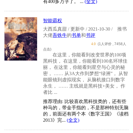
有400多万字了。 ...
(全文)
智能霸权
大西瓜真甜 / 更新中 / 2021-10-30 /
推书
大佬
吾铁牛
的
书单
和
书评
4.0
(1人评价 , 7458人
点击)
在这里，你能看到改变世界的100项
黑科技， 在这里，你能看到100名环球佳
丽， 在这里，你能看到星空与心灵的秘
密， …… 从3A大作到梦想“绿洲”， 从智
能眼镜到虚拟现实， 从脑机接口到数字
永生， …… 主线就是黑科技+美女， 作
者比 ...
推荐理由: 比较喜欢黑科技类的，还有些
种马的，带金手指的，不是那种特别无脑
的，前面还有两个本《数字王国》《读档
2013》完...
(全文)