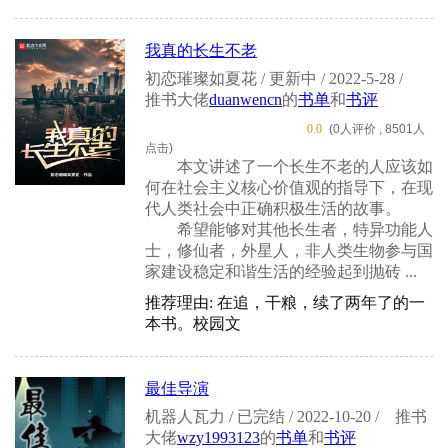
我真的长生不老
初恋璀璨如夏花 / 更新中 / 2022-5-28 /
推书大佬
duanwencn
的
书单
和
书评
0.0
(0人评价 , 8501人
点击)
本文讲述了一个长生不老的人应该如
何在社会主义核心价值观的指导下，在现
代人类社会中正确积极生活的故事。
希望能够对其他长生者，特异功能人
士，修仙者，外星人，非人类生物参与国
家建设稳定和谐生活的经验起到抛砖 ...
推荐理由: 在追，干粮，续了两年了的一
本书。校园文
最佳导演
机器人瓦力 / 已完结 / 2022-10-20 /
推书
大佬
wzy1993123
的
书单
和
书评