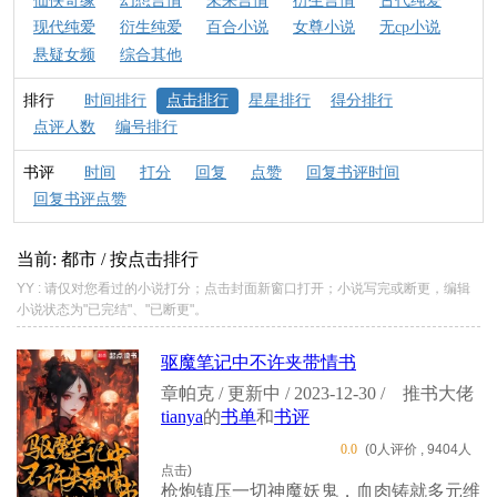
仙侠奇缘
幻想言情
未来言情
衍生言情
古代纯爱
现代纯爱
衍生纯爱
百合小说
女尊小说
无cp小说
悬疑女频
综合其他
排行
时间排行
点击排行
星星排行
得分排行
点评人数
编号排行
书评
时间
打分
回复
点赞
回复书评时间
回复书评点赞
当前: 都市 / 按点击排行
YY : 请仅对您看过的小说打分；点击封面新窗口打开；小说写完或断更，编辑
小说状态为"已完结"、"已断更"。
驱魔笔记中不许夹带情书
章帕克 / 更新中 / 2023-12-30 /
推书大佬
tianya
的
书单
和
书评
0.0
(0人评价 , 9404人
点击)
枪炮镇压一切神魔妖鬼，血肉铸就多元维