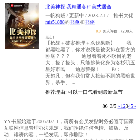
北美神探:我精通各种美式居合
一帆狗贼 / 更新中 / 2023-2-1 /
推书大佬
mis51888
的
书单
和
书评
0.0
(0人评价 , 7208人
点击)
【枪战＋破案推理＋杀伐果断】 我
都黑吃黑了，你才说我是被安排在警方的
卧底？？？ 迪恩看着死不瞑目的老
大，挠了挠头，只能趁势化身为洛杉矶五
星好市民——迪恩警探！ Ps：
无超凡，但有我们常人接触不到的黑暗世
界，杀手、 ...
推荐理由: 可以一口气看到最新章节
86
3/5
‹‹
1
2
3
4
5
››
YY书屋始建于2005/03/11，请所有会员发贴时务必遵守国家
互联网信息管理办法规定，我们拒绝任何色情、盗版、反
动、诽谤内容，一经发现，即作删除！