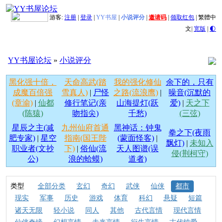
游客:
注册
|
登录
|
YY书屋
|
小说评分
|
邀请码
|
领取红包
|
繁體中
文
|
宽版
|
🌓
YY书屋论坛
»
小说评分
黑化强十倍，
天命高武(踏
我的强化修仙
余下的，只有
成魔百倍强
雪真人)
|
尸怪
之路(流浪鹰)
|
噪音(沉默的
(章渝)
|
仙都
修行笔记(亲
山海提灯(跃
爱)
|
天之下
(陈猿)
吻指尖)
千愁)
(三弦)
星辰之主(减
九州仙府首通
黑神话：钟鬼
拳之下(夜雨
肥专家)
|
星空
指南(国王陛
(蒙面怪客)
|
飘灯)
|
未知入
职业者(文抄
下)
|
俗仙(流
天人图谱(误
侵(荆柯守)
公)
浪的蛤蟆)
道者)
类型
全部分类
玄幻
奇幻
武侠
仙侠
都市
现实
军事
历史
游戏
体育
科幻
悬疑
短篇
诸天无限
轻小说
同人
其他
古代言情
现代言情