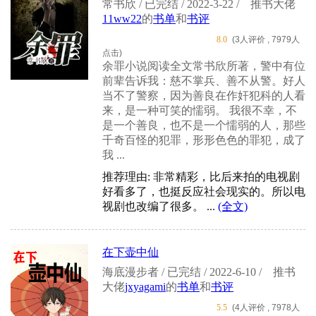
常书欣 / 已完结 / 2022-3-22 /
推书大佬
11ww22
的
书单
和
书评
8.0
(3人评价 , 7979人
点击)
余罪小说阅读全文常书欣所著，警中有位
前辈告诉我：慈不掌兵、善不从警。好人
当不了警察，因为善良在作奸犯科的人看
来，是一种可笑的懦弱。 我很不幸，不
是一个善良，也不是一个懦弱的人，那些
千奇百怪的犯罪，形形色色的罪犯，成了
我 ...
推荐理由: 非常精彩，比后来拍的电视剧
好看多了，也挺反应社会现实的。所以电
视剧也改编了很多。 ...
(全文)
在下壶中仙
海底漫步者 / 已完结 / 2022-6-10 /
推书
大佬
jxyagami
的
书单
和
书评
5.5
(4人评价 , 7978人