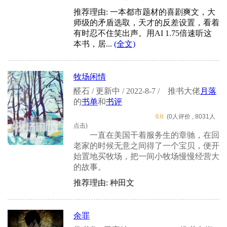
推荐理由: 一本都市题材的喜剧爽文，大
师级的矛盾选取，天才的反差设置，看着
有时忍不住笑出声。用AI 1.75倍速听这
本书，居...
(全文)
牧场闲情
醛石 / 更新中 / 2022-8-7 /
推书大佬
月落
的
书单
和
书评
0.0
(0人评价 , 8031人
点击)
一直在美国干着服务生的章驰，在回
老家的时候无意之间得了一个宝贝，便开
始置地买牧场，把一间小牧场慢慢经营大
的故事。
推荐理由: 种田文
余罪