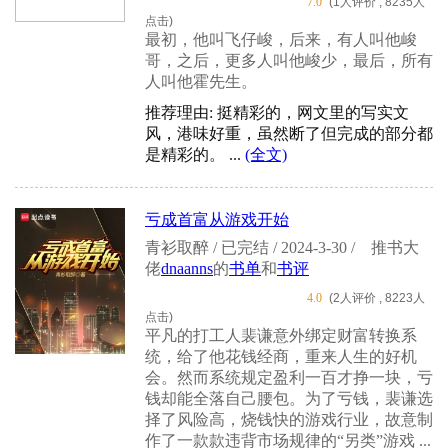
7.0
(1人评价 , 8235人
点击)
最初，他叫飞仔峻，后来，有人叫他峻
哥，之后，更多人叫他峻少，最后，所有
人叫他霍先生。
推荐理由: 挺精彩的，网文里的写实文
风，港味好重，虽然断了但完成的部分都
是精彩的。 ...
(全文)
亏成首富从游戏开始
青衫取醉 / 已完结 / 2024-3-30 /
推书大
佬
dnaanns
的
书单
和
书评
4.0
(2人评价 , 8223人
点击)
平凡的打工人裴谦意外绑定财富转换系
统，给了他花钱经商，重来人生的好机
会。然而系统规定盈利一百才挣一块，亏
钱却能全落自己腰包。为了亏钱，裴谦选
择了风险高，烧钱快的游戏行业，故意制
作了一款款违背市场规律的“另类”游戏 ...