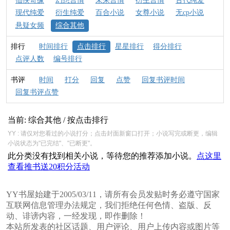
仙侠奇缘
幻想言情
未来言情
衍生言情
古代纯爱
现代纯爱
衍生纯爱
百合小说
女尊小说
无cp小说
悬疑女频
综合其他
排行
时间排行
点击排行
星星排行
得分排行
点评人数
编号排行
书评
时间
打分
回复
点赞
回复书评时间
回复书评点赞
当前: 综合其他 / 按点击排行
YY : 请仅对您看过的小说打分；点击封面新窗口打开；小说写完或断更，编辑
小说状态为"已完结"、"已断更"。
此分类没有找到相关小说，等待您的推荐添加小说。
点这里
查看推书送20积分活动
YY书屋始建于2005/03/11，请所有会员发贴时务必遵守国家
互联网信息管理办法规定，我们拒绝任何色情、盗版、反
动、诽谤内容，一经发现，即作删除！
本站所发表的社区话题、用户评论、用户上传内容或图片等