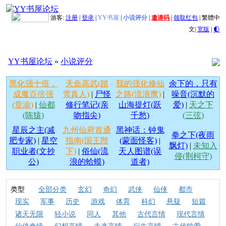
游客:
注册
|
登录
|
YY书屋
|
小说评分
|
邀请码
|
领取红包
|
繁體中
文
|
宽版
|
🌓
YY书屋论坛
»
小说评分
黑化强十倍，
天命高武(踏
我的强化修仙
余下的，只有
成魔百倍强
雪真人)
|
尸怪
之路(流浪鹰)
|
噪音(沉默的
(章渝)
|
仙都
修行笔记(亲
山海提灯(跃
爱)
|
天之下
(陈猿)
吻指尖)
千愁)
(三弦)
星辰之主(减
九州仙府首通
黑神话：钟鬼
拳之下(夜雨
肥专家)
|
星空
指南(国王陛
(蒙面怪客)
|
飘灯)
|
未知入
职业者(文抄
下)
|
俗仙(流
天人图谱(误
侵(荆柯守)
公)
浪的蛤蟆)
道者)
类型
全部分类
玄幻
奇幻
武侠
仙侠
都市
现实
军事
历史
游戏
体育
科幻
悬疑
短篇
诸天无限
轻小说
同人
其他
古代言情
现代言情