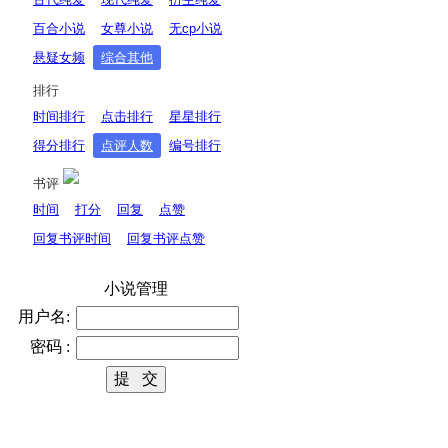
百合小说
女尊小说
无cp小说
悬疑女频
综合其他
排行
时间排行
点击排行
星星排行
得分排行
点评人数
编号排行
书评
时间
打分
回复
点赞
回复书评时间
回复书评点赞
小说管理
用户名:
密码 :