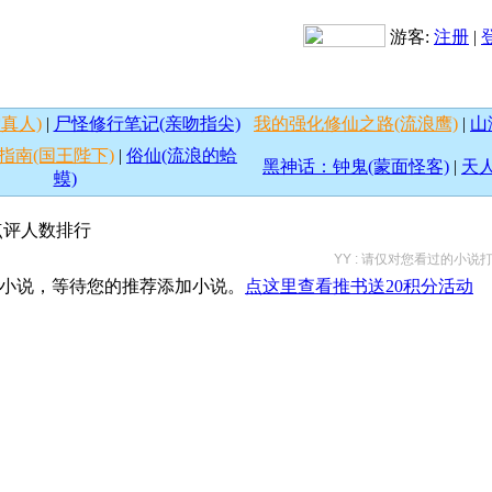
游客:
注册
|
真人)
|
尸怪修行笔记(亲吻指尖)
我的强化修仙之路(流浪鹰)
|
山
指南(国王陛下)
|
俗仙(流浪的蛤
黑神话：钟鬼(蒙面怪客)
|
天人
蟆)
按点评人数排行
YY : 请仅对您看过的小
小说，等待您的推荐添加小说。
点这里查看推书送20积分活动