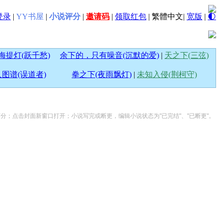
登录
|
YY书屋
|
小说评分
|
邀请码
|
领取红包
|
繁體中文
|
宽版
|
🌓
海提灯(跃千愁)
余下的，只有噪音(沉默的爱)
|
天之下(三弦)
图谱(误道者)
拳之下(夜雨飘灯)
|
未知入侵(荆柯守)
说打分；点击封面新窗口打开；小说写完或断更，编辑小说状态为"已完结"、"已断更"。