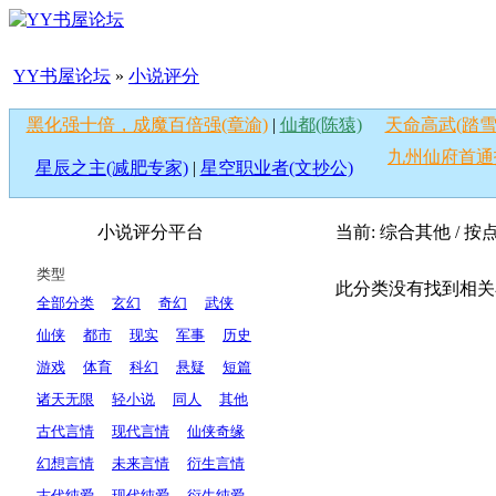
YY书屋论坛
»
小说评分
黑化强十倍，成魔百倍强(章渝)
|
仙都(陈猿)
天命高武(踏雪
九州仙府首通
星辰之主(减肥专家)
|
星空职业者(文抄公)
小说评分平台
当前: 综合其他 / 
类型
此分类没有找到相关
全部分类
玄幻
奇幻
武侠
仙侠
都市
现实
军事
历史
游戏
体育
科幻
悬疑
短篇
诸天无限
轻小说
同人
其他
古代言情
现代言情
仙侠奇缘
幻想言情
未来言情
衍生言情
古代纯爱
现代纯爱
衍生纯爱