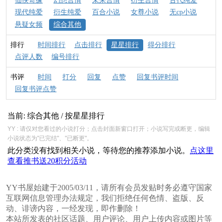
仙侠奇缘
幻想言情
未来言情
衍生言情
古代纯爱
现代纯爱
衍生纯爱
百合小说
女尊小说
无cp小说
悬疑女频
综合其他
排行
时间排行
点击排行
星星排行
得分排行
点评人数
编号排行
书评
时间
打分
回复
点赞
回复书评时间
回复书评点赞
当前: 综合其他 / 按星星排行
YY : 请仅对您看过的小说打分；点击封面新窗口打开；小说写完或断更，编辑
小说状态为"已完结"、"已断更"。
此分类没有找到相关小说，等待您的推荐添加小说。
点这里
查看推书送20积分活动
YY书屋始建于2005/03/11，请所有会员发贴时务必遵守国家
互联网信息管理办法规定，我们拒绝任何色情、盗版、反
动、诽谤内容，一经发现，即作删除！
本站所发表的社区话题、用户评论、用户上传内容或图片等