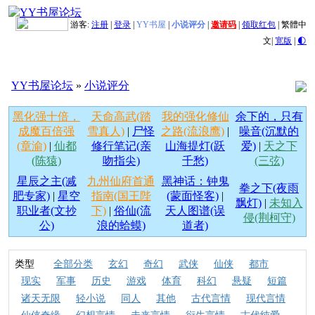
游客:
注册
|
登录
|
YY书屋
|
小说评分
|
邀请码
|
领取红包
|
繁體中
文
|
宽版
|
🌓
YY书屋论坛
»
小说评分
黑化强十倍，
天命高武(踏
我的强化修仙
余下的，只有
成魔百倍强
雪真人)
|
尸怪
之路(流浪鹰)
|
噪音(沉默的
(章渝)
|
仙都
修行笔记(亲
山海提灯(跃
爱)
|
天之下
(陈猿)
吻指尖)
千愁)
(三弦)
星辰之主(减
九州仙府首通
黑神话：钟鬼
拳之下(夜雨
肥专家)
|
星空
指南(国王陛
(蒙面怪客)
|
飘灯)
|
未知入
职业者(文抄
下)
|
俗仙(流
天人图谱(误
侵(荆柯守)
公)
浪的蛤蟆)
道者)
类型
全部分类
玄幻
奇幻
武侠
仙侠
都市
现实
军事
历史
游戏
体育
科幻
悬疑
短篇
诸天无限
轻小说
同人
其他
古代言情
现代言情