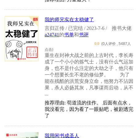
我的师兄实在太稳健了
言归正传 / 已完结 / 2023-7-6 /
推书大佬
a24741
的
书单
和
书评
0.0
(0人评价 , 5487人
点击)
重生在封神大战之前的上古时代，李长寿
成了一个小小的炼气士，没有什么气运加
身，也不是什么注定的大劫之子，他只有
一个想要长生不老的修仙梦。 为了
能在残酷的洪荒安身立命，他努力不沾因
果，杀人必扬其灰，凡事谋而后动，从不
...
推荐理由: 苟道流的佳作。 后面有点水，
我没看完，因为看了一眼贴吧，被剧透完
了
我用闲书成圣人