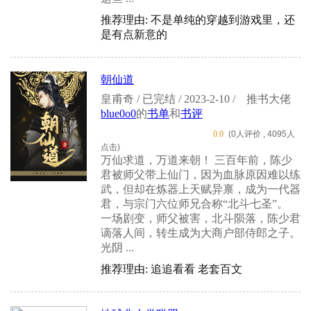
推荐理由: 不是单纯的穿越到游戏里，还
是有点新意的
朝仙道
皇甫奇 / 已完结 / 2023-2-10 /
推书大佬
blue0o0
的
书单
和
书评
0.0
(0人评价 , 4095人
点击)
万仙求道，万道来朝！ 三百年前，陈少
君被师父带上仙门，因为血脉原因难以练
武，但却在炼器上天赋异禀，成为一代器
君，与宗门六位师兄合称“北斗七圣”。
一场剧变，师父被害，北斗陨落，陈少君
谪落人间，转生成为大商户部侍郎之子。
光阴 ...
推荐理由: 追追看看 老套百文