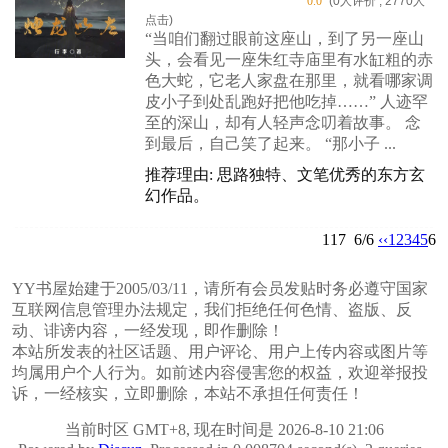
0.0
(0人评价 , 2770人
点击)
“当咱们翻过眼前这座山，到了另一座山
头，会看见一座朱红寺庙里有水缸粗的赤
色大蛇，它老人家盘在那里，就看哪家调
皮小子到处乱跑好把他吃掉……” 人迹罕
至的深山，却有人轻声念叨着故事。 念
到最后，自己笑了起来。 “那小子 ...
推荐理由: 思路独特、文笔优秀的东方玄
幻作品。
117
6/6
‹‹
1
2
3
4
5
6
YY书屋始建于2005/03/11，请所有会员发贴时务必遵守国家
互联网信息管理办法规定，我们拒绝任何色情、盗版、反
动、诽谤内容，一经发现，即作删除！
本站所发表的社区话题、用户评论、用户上传内容或图片等
均属用户个人行为。如前述内容侵害您的权益，欢迎举报投
诉，一经核实，立即删除，本站不承担任何责任！
当前时区 GMT+8, 现在时间是 2026-8-10 21:06