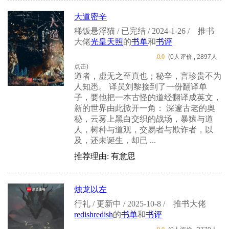
大道密辛
稀饭悬浮猫 / 已完结 / 2024-1-26 /
推书
大佬
光皇天照
的
书单
和
书评
0.0
(0人评价 , 2897人
点击)
道者，虚无之至真也；秘辛，言珍贵不为
人知悉。 译员刘黎接到了一份翻译单
子，要他把一本古怪的道经翻译成英文，
新的世界由此掀开一角： 深邃古老的奥
秘，云雾上黑白交织的战场，暴猿与道
人，树种与道观，交易者与欺诈者，以
及，还未诞生，却已 ...
推荐理由: 有意思
烛龙以左
行礼 / 更新中 / 2025-10-8 /
推书大佬
redishredish
的
书单
和
书评