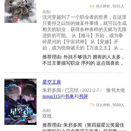
0.0
(0人评价 , 5231人
点击)
沈河穿越到了一个职业者的世界，在这里
只要持之以恒的做某件事情，就可以生成
相关的职业，获得各种各样的天赋与无限
进阶的可能。 从【格斗】开始，成为拳
碎星河的【宇宙武神】 从【穿越】开
始，成为统御诸天的【万道之主】 从 ...
推荐理由: 外挂不够强力 拥有的人太多 。
不过主要描写职业 序列的 这点我喜欢 。
星空王座
朱邪多闻 / 已完结 / 2022-2-7 /
推书大佬
jinjun315
的
书单
和
书评
7.0
(1人评价 , 5020人
点击)
双线
推荐理由: 朱邪多闻（第四届星云奖最佳