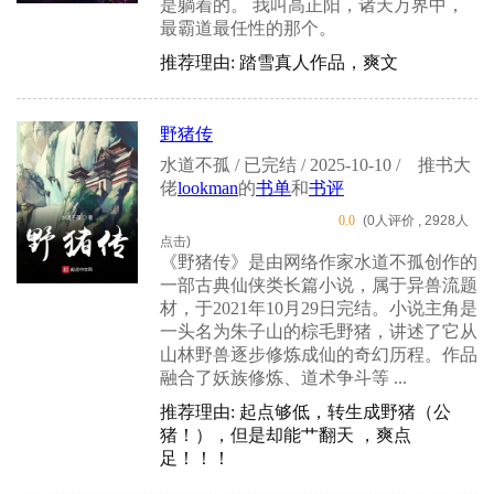
是躺着的。 我叫高正阳，诸天万界中，
最霸道最任性的那个。
推荐理由: 踏雪真人作品，爽文
野猪传
水道不孤 / 已完结 / 2025-10-10 /
推书大
佬
lookman
的
书单
和
书评
0.0
(0人评价 , 2928人
点击)
《野猪传》是由网络作家水道不孤创作的
一部古典仙侠类长篇小说，属于异兽流题
材，于2021年10月29日完结。小说主角是
一头名为朱子山的棕毛野猪，讲述了它从
山林野兽逐步修炼成仙的奇幻历程。作品
融合了妖族修炼、道术争斗等 ...
推荐理由: 起点够低，转生成野猪（公
猪！），但是却能艹翻天 ，爽点
足！！！