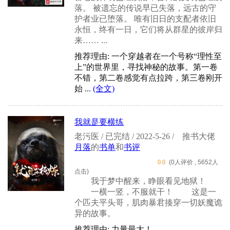
落。 被遗忘的传说早已失落，远古的守
护者业已堕落。 唯有旧日的支配者依旧
永恒，终有一日，它们将从群星的彼岸归
来…… ...
推荐理由: 一个穿越者在一个号称“理性至
上”的世界里，寻找神秘的故事。第一卷
不错，第二卷感觉有点拉跨，第三卷刚开
始 ...
(全文)
我就是要横练
老污医 / 已完结 / 2022-5-26 /
推书大佬
月落
的
书单
和
书评
0.0
(0人评价 , 5652人
点击)
我于梦中醒来，睁眼看见地狱！
一横一竖，不服就干！ 这是一
个匹夫平头哥，肌肉暴君揍穿一切妖魔诡
异的故事。
推荐理由: 力量最大！