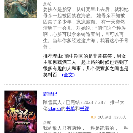
点击)
姜拂衣是胎穿，从蚌壳里出去后，就和她
母亲一起被囚禁在海底。 她母亲不知被
囚禁了多少年，疯疯癫癫。 有一天突然
清醒了一会儿，对她说：“咱们这个种族
啊，心脏可以拿来铸造宝剑，且可以再
生。当年你爹经过这片海，我看这小子骨
骼 ...
推荐理由: 前中期真的是非常搞笑，男女
主和柳藏酒三人一起上路的时候也遇到了
很多有趣的人和事，几个便宜爹之间也是
笑料百...
(全文)
霸皇纪
踏雪真人 / 已完结 / 2023-7-28 /
推书大
佬
sdaqzb
的
书单
和
书评
0.0
(0人评价 , 3230人
点击)
我的敌人只有两种，一种是跪着的，一种