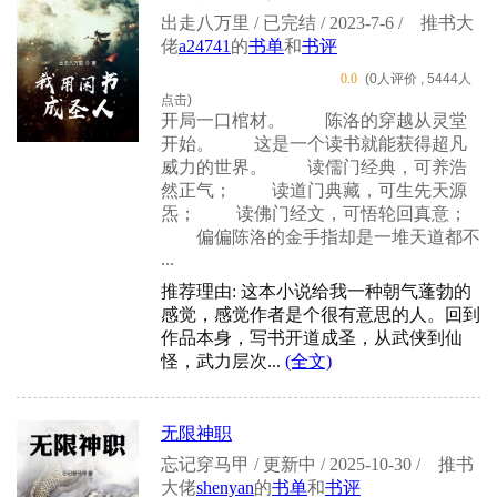
出走八万里 / 已完结 / 2023-7-6 /
推书大
佬
a24741
的
书单
和
书评
0.0
(0人评价 , 5444人
点击)
开局一口棺材。 陈洛的穿越从灵堂
开始。 这是一个读书就能获得超凡
威力的世界。 读儒门经典，可养浩
然正气； 读道门典藏，可生先天源
炁； 读佛门经文，可悟轮回真意；
偏偏陈洛的金手指却是一堆天道都不
...
推荐理由: 这本小说给我一种朝气蓬勃的
感觉，感觉作者是个很有意思的人。回到
作品本身，写书开道成圣，从武侠到仙
怪，武力层次...
(全文)
无限神职
忘记穿马甲 / 更新中 / 2025-10-30 /
推书
大佬
shenyan
的
书单
和
书评