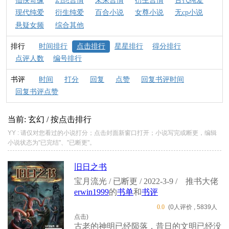
仙侠奇缘
幻想言情
未来言情
衍生言情
古代纯爱
现代纯爱
衍生纯爱
百合小说
女尊小说
无cp小说
悬疑女频
综合其他
排行
时间排行
点击排行
星星排行
得分排行
点评人数
编号排行
书评
时间
打分
回复
点赞
回复书评时间
回复书评点赞
当前: 玄幻 / 按点击排行
YY : 请仅对您看过的小说打分；点击封面新窗口打开；小说写完或断更，编辑
小说状态为"已完结"、"已断更"。
旧日之书
宝月流光 / 已断更 / 2022-3-9 /
推书大佬
erwin1999
的
书单
和
书评
0.0
(0人评价 , 5839人
点击)
古老的神明已经陨落，昔日的文明已经没