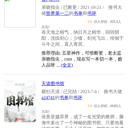
亲吻指尖 / 已断更 / 2021-10-21 /
推书大
佬
世界第一二
的
书单
和
书评
0.0
(0人评价 , 4913人
点击)
吞天地之精气，纳日月之精华，回转阴
阳，洗练剑心；少顷，剑光飞出，徘徊于
斗牛之间，直入青冥。
推荐理由: 五星神作，可惜断更，老太监
亲吻指尖，cnm，现在写一本切一本，败
人品呀 ...
(全文)
天道图书馆
横扫天涯 / 已完结 / 2023-7-6 /
推书大佬
a24741
的
书单
和
书评
0.0
(0人评价 , 4680人
点击)
张悬穿越异界，成了一名光荣的教师，脑
海中多出了一个神秘的图书馆。只要他看