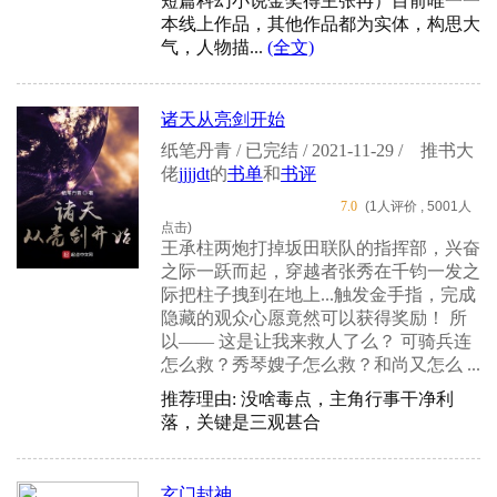
短篇科幻小说金奖得主张冉）目前唯一一
本线上作品，其他作品都为实体，构思大
气，人物描...
(全文)
诸天从亮剑开始
纸笔丹青 / 已完结 / 2021-11-29 /
推书大
佬
jjjjdt
的
书单
和
书评
7.0
(1人评价 , 5001人
点击)
王承柱两炮打掉坂田联队的指挥部，兴奋
之际一跃而起，穿越者张秀在千钧一发之
际把柱子拽到在地上...触发金手指，完成
隐藏的观众心愿竟然可以获得奖励！ 所
以—— 这是让我来救人了么？ 可骑兵连
怎么救？秀琴嫂子怎么救？和尚又怎么 ...
推荐理由: 没啥毒点，主角行事干净利
落，关键是三观甚合
玄门封神