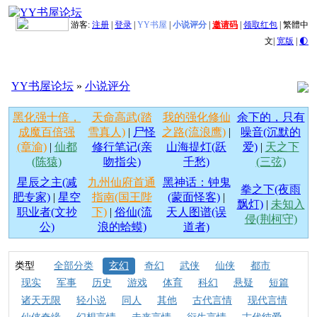
游客:
注册
|
登录
|
YY书屋
|
小说评分
|
邀请码
|
领取红包
|
繁體中
文
|
宽版
|
🌓
YY书屋论坛
»
小说评分
黑化强十倍，
天命高武(踏
我的强化修仙
余下的，只有
成魔百倍强
雪真人)
|
尸怪
之路(流浪鹰)
|
噪音(沉默的
(章渝)
|
仙都
修行笔记(亲
山海提灯(跃
爱)
|
天之下
(陈猿)
吻指尖)
千愁)
(三弦)
星辰之主(减
九州仙府首通
黑神话：钟鬼
拳之下(夜雨
肥专家)
|
星空
指南(国王陛
(蒙面怪客)
|
飘灯)
|
未知入
职业者(文抄
下)
|
俗仙(流
天人图谱(误
侵(荆柯守)
公)
浪的蛤蟆)
道者)
类型
全部分类
玄幻
奇幻
武侠
仙侠
都市
现实
军事
历史
游戏
体育
科幻
悬疑
短篇
诸天无限
轻小说
同人
其他
古代言情
现代言情