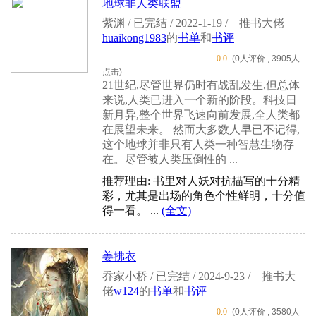
地球非人类联盟
紫渊 / 已完结 / 2022-1-19 /
推书大佬
huaikong1983
的
书单
和
书评
0.0
(0人评价 , 3905人
点击)
21世纪,尽管世界仍时有战乱发生,但总体
来说,人类已进入一个新的阶段。科技日
新月异,整个世界飞速向前发展,全人类都
在展望未来。 然而大多数人早已不记得,
这个地球并非只有人类一种智慧生物存
在。尽管被人类压倒性的 ...
推荐理由: 书里对人妖对抗描写的十分精
彩，尤其是出场的角色个性鲜明，十分值
得一看。 ...
(全文)
姜拂衣
乔家小桥 / 已完结 / 2024-9-23 /
推书大
佬
w124
的
书单
和
书评
0.0
(0人评价 , 3580人