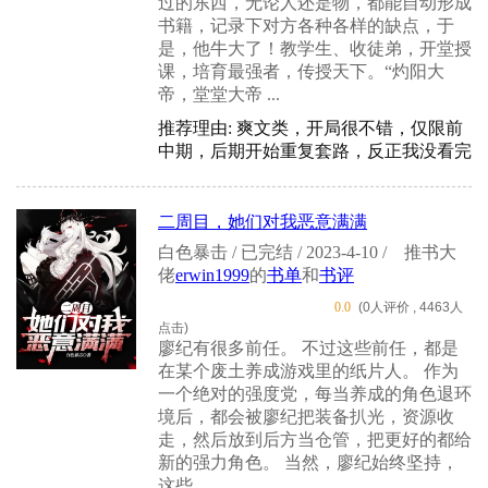
过的东西，无论人还是物，都能自动形成
书籍，记录下对方各种各样的缺点，于
是，他牛大了！教学生、收徒弟，开堂授
课，培育最强者，传授天下。“灼阳大
帝，堂堂大帝 ...
推荐理由: 爽文类，开局很不错，仅限前
中期，后期开始重复套路，反正我没看完
二周目，她们对我恶意满满
白色暴击 / 已完结 / 2023-4-10 /
推书大
佬
erwin1999
的
书单
和
书评
0.0
(0人评价 , 4463人
点击)
廖纪有很多前任。 不过这些前任，都是
在某个废土养成游戏里的纸片人。 作为
一个绝对的强度党，每当养成的角色退环
境后，都会被廖纪把装备扒光，资源收
走，然后放到后方当仓管，把更好的都给
新的强力角色。 当然，廖纪始终坚持，
这些 ...