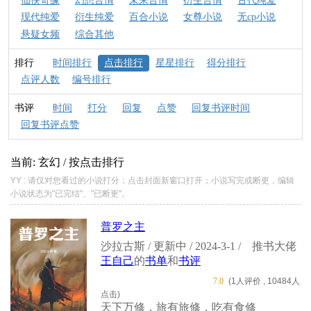
仙侠奇缘
幻想言情
未来言情
衍生言情
古代纯爱
现代纯爱
衍生纯爱
百合小说
女尊小说
无cp小说
悬疑女频
综合其他
排行
时间排行
点击排行
星星排行
得分排行
点评人数
编号排行
书评
时间
打分
回复
点赞
回复书评时间
回复书评点赞
当前: 玄幻 / 按点击排行
YY : 请仅对您看过的小说打分；点击封面新窗口打开；小说写完或断更，编辑
小说状态为"已完结"、"已断更"。
普罗之主
沙拉古斯 / 更新中 / 2024-3-1 /
推书大佬
王自己
的
书单
和
书评
7.0
(1人评价 , 10484人
点击)
天下万修，旅有旅修，吃有食修