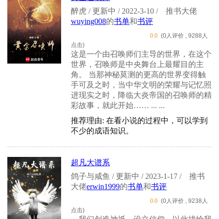
醉虎 / 更新中 / 2022-3-10 /
推书大佬
wuying008
的
书单
和
书评
0.0
(0人评价 , 9288人
点击)
这是一个由召唤师们主导的世界，在这个
世界，召唤师是中央舞台上最耀目的主
角。 当那神秘莫测的更高的世界变得触
手可及之时，当中华文明的荣耀与记忆照
进现实之时，降临大炎帝国的召唤师的精
彩故事，就此开始…… ... ...
推荐理由: 在看小说的过程中，可以学到
不少的成语知识。
超凡大谱系
鸽子与咸鱼 / 更新中 / 2023-1-17 /
推书
大佬
erwin1999
的
书单
和
书评
0.0
(0人评价 , 9238人
点击)