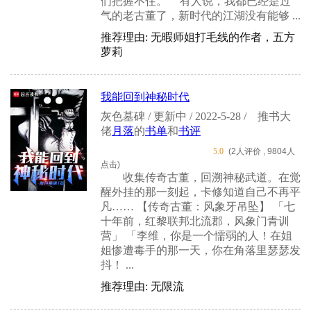
们把握不住。” “有人说，我都已经是过
气的老古董了，新时代的江湖没有能够 ...
推荐理由: 无暇师姐打毛线的作者，五方
萝莉
我能回到神秘时代
灰色墓碑 / 更新中 / 2022-5-28 /
推书大
佬
月落
的
书单
和
书评
5.0
(2人评价 , 9804人
点击)
收集传奇古董，回溯神秘武道。在觉
醒外挂的那一刻起，卡修知道自己不再平
凡…… 【传奇古董：风象牙吊坠】 「七
十年前，红黎联邦北流郡，风象门青训
营」 「李维，你是一个懦弱的人！在姐
姐惨遭毒手的那一天，你在角落里瑟瑟发
抖！ ...
推荐理由: 无限流