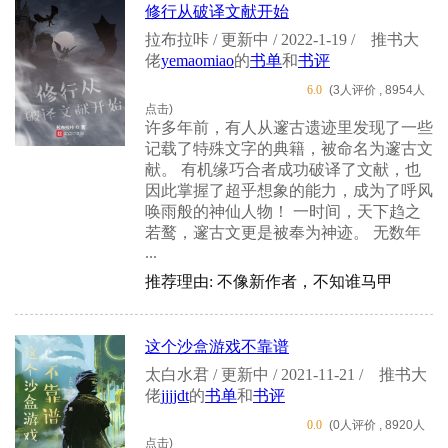
修行从破译文献开始
拉布拉咔 / 更新中 / 2022-1-19 /
推书大
佬
yemaomiao
的
书单
和
书评
6.0
(3人评价 , 8954人
点击)
许多年前，有人从邃古遗迹里发现了一些
记载了特殊文字的典籍，被命名为邃古文
献。 有机缘巧合者成功破译了文献，也
因此掌握了超乎想象的能力，成为了呼风
唤雨般的神仙人物！ 一时间，天下趋之
若鹜，邃古文更是被奉为神迹。 无数年
...
推荐理由: 不像新作者，不知谁马甲
这个沙盒游戏不靠谱
太白水君 / 更新中 / 2021-11-21 /
推书大
佬
jjjjdt
的
书单
和
书评
0.0
(0人评价 , 8920人
点击)