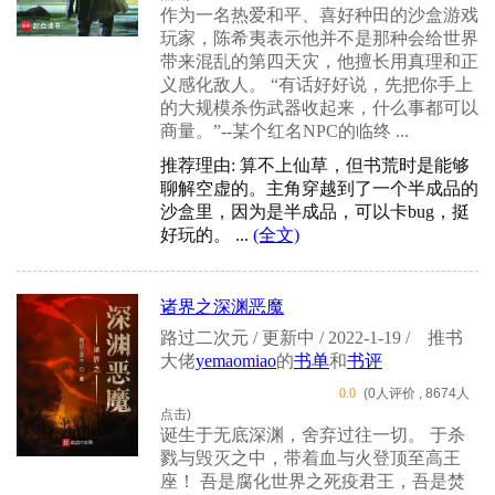
作为一名热爱和平、喜好种田的沙盒游戏
玩家，陈希夷表示他并不是那种会给世界
带来混乱的第四天灾，他擅长用真理和正
义感化敌人。 “有话好好说，先把你手上
的大规模杀伤武器收起来，什么事都可以
商量。”--某个红名NPC的临终 ...
推荐理由: 算不上仙草，但书荒时是能够
聊解空虚的。主角穿越到了一个半成品的
沙盒里，因为是半成品，可以卡bug，挺
好玩的。 ...
(全文)
诸界之深渊恶魔
路过二次元 / 更新中 / 2022-1-19 /
推书
大佬
yemaomiao
的
书单
和
书评
0.0
(0人评价 , 8674人
点击)
诞生于无底深渊，舍弃过往一切。 于杀
戮与毁灭之中，带着血与火登顶至高王
座！ 吾是腐化世界之死疫君王，吾是焚