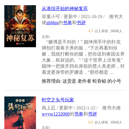
从港综开始的神秘复苏
菲童小可 / 更新中 / 2021-10-19 /
推书大
佬
zhljlps
的
书单
和
书评
4.5
(2人评价 , 9696人
点击)
“赌博是不对的！” 靓坤用手中的扑克
牌拍打着蒋天养的脸，“下次再看到你
赌，我就打断你的腿，把你送到泰国去养
大象，权叔说的。” “这个世界上没有鬼”
靓坤一把推开挡在身前的楚人美老师，对
着龙婆身旁的罗娜道，“那些都是 ...
推荐理由: 这货是 老作者 蛇吞鲸 的小号
时空之头号玩家
风上忍 / 更新中 / 2022-1-22 /
推书大佬
wyyw1232000
的
书单
和
书评
0.0
(0人评价 , 9569人
点击)