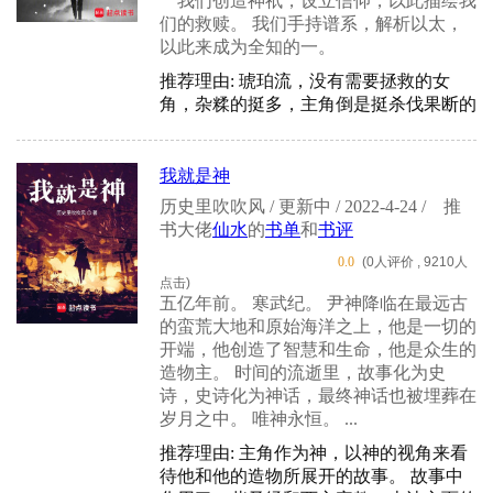
我们创造神祇，设立信仰，以此描绘我
们的救赎。 我们手持谱系，解析以太，
以此来成为全知的一。
推荐理由: 琥珀流，没有需要拯救的女
角，杂糅的挺多，主角倒是挺杀伐果断的
我就是神
历史里吹吹风 / 更新中 / 2022-4-24 /
推
书大佬
仙水
的
书单
和
书评
0.0
(0人评价 , 9210人
点击)
五亿年前。 寒武纪。 尹神降临在最远古
的蛮荒大地和原始海洋之上，他是一切的
开端，他创造了智慧和生命，他是众生的
造物主。 时间的流逝里，故事化为史
诗，史诗化为神话，最终神话也被埋葬在
岁月之中。 唯神永恒。 ...
推荐理由: 主角作为神，以神的视角来看
待他和他的造物所展开的故事。 故事中