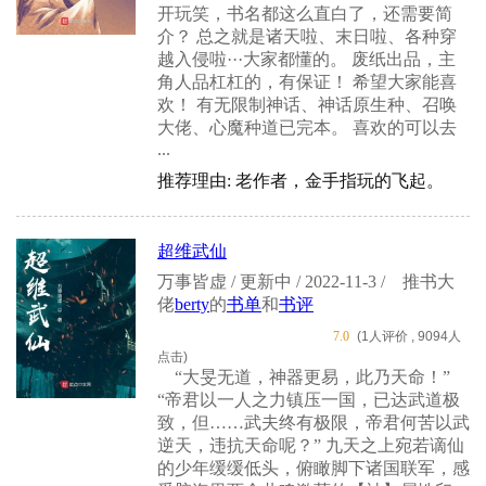
开玩笑，书名都这么直白了，还需要简
介？ 总之就是诸天啦、末日啦、各种穿
越入侵啦···大家都懂的。 废纸出品，主
角人品杠杠的，有保证！ 希望大家能喜
欢！ 有无限制神话、神话原生种、召唤
大佬、心魔种道已完本。 喜欢的可以去
...
推荐理由: 老作者，金手指玩的飞起。
超维武仙
万事皆虚 / 更新中 / 2022-11-3 /
推书大
佬
berty
的
书单
和
书评
7.0
(1人评价 , 9094人
点击)
“大旻无道，神器更易，此乃天命！”
“帝君以一人之力镇压一国，已达武道极
致，但……武夫终有极限，帝君何苦以武
逆天，违抗天命呢？” 九天之上宛若谪仙
的少年缓缓低头，俯瞰脚下诸国联军，感