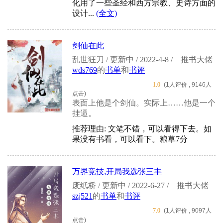
化用了一些圣经和西方宗教、史诗方面的
设计...
(全文)
剑仙在此
乱世狂刀 / 更新中 / 2022-4-8 /
推书大佬
wds769
的
书单
和
书评
1.0
(1人评价 , 9146人
点击)
表面上他是个剑仙。实际上……他是一个
挂逼。
推荐理由: 文笔不错，可以看得下去。如
果没有书看，可以看下。粮草7分
万界竞技,开局我选张三丰
废纸桥 / 更新中 / 2022-6-27 /
推书大佬
szj521
的
书单
和
书评
7.0
(1人评价 , 9097人
点击)