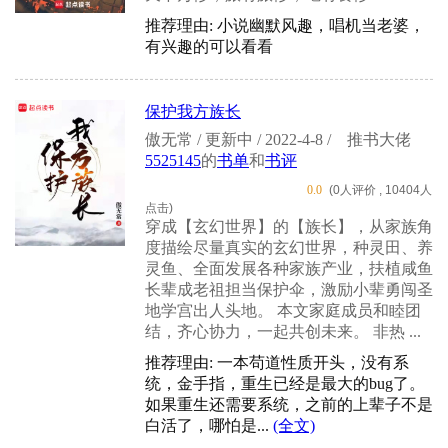
推荐理由: 小说幽默风趣，唱机当老婆，
有兴趣的可以看看
保护我方族长
傲无常 / 更新中 / 2022-4-8 /
推书大佬
5525145
的
书单
和
书评
0.0
(0人评价 , 10404人
点击)
穿成【玄幻世界】的【族长】，从家族角
度描绘尽量真实的玄幻世界，种灵田、养
灵鱼、全面发展各种家族产业，扶植咸鱼
长辈成老祖担当保护伞，激励小辈勇闯圣
地学宫出人头地。 本文家庭成员和睦团
结，齐心协力，一起共创未来。 非热 ...
推荐理由: 一本苟道性质开头，没有系
统，金手指，重生已经是最大的bug了。
如果重生还需要系统，之前的上辈子不是
白活了，哪怕是...
(全文)