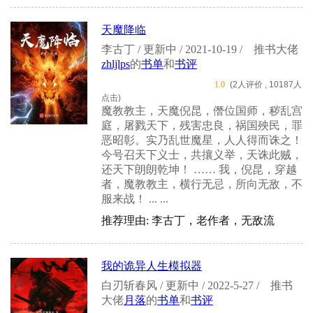
天魔降临
李古丁 / 更新中 / 2021-10-19 /
推书大佬
zhljlps
的
书单
和
书评
1.0
(2人评价 , 10187人
点击)
魔教教主，天魔倪昆，僭位国师，秽乱宫
庭，屠戮天下，残害忠良，祸国殃民，罪
恶昭彰。实乃乱世魔星，人人得而诛之！
今号召天下义士，共攘义举，天诛此贼，
还天下朗朗乾坤！ …… 我，倪昆，穿越
者，魔教教主，横行无忌，所向无敌，不
服来战！ ... ...
推荐理由: 李古丁，老作者，无敌流
我的诡异人生模拟器
白刃斩春风 / 更新中 / 2022-5-27 /
推书
大佬
月落
的
书单
和
书评