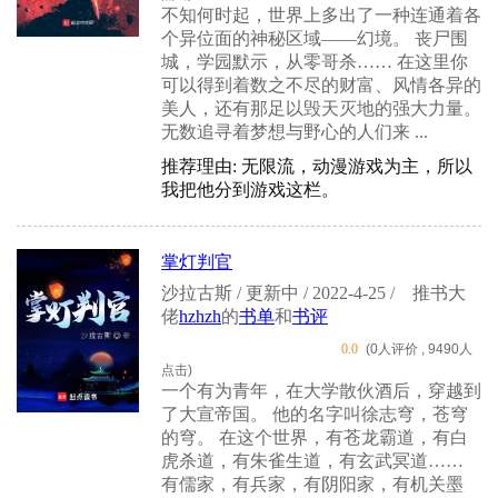
不知何时起，世界上多出了一种连通着各
个异位面的神秘区域——幻境。 丧尸围
城，学园默示，从零哥杀…… 在这里你
可以得到着数之不尽的财富、风情各异的
美人，还有那足以毁天灭地的强大力量。
无数追寻着梦想与野心的人们来 ...
推荐理由: 无限流，动漫游戏为主，所以
我把他分到游戏这栏。
掌灯判官
沙拉古斯 / 更新中 / 2022-4-25 /
推书大
佬
hzhzh
的
书单
和
书评
0.0
(0人评价 , 9490人
点击)
一个有为青年，在大学散伙酒后，穿越到
了大宣帝国。 他的名字叫徐志穹，苍穹
的穹。 在这个世界，有苍龙霸道，有白
虎杀道，有朱雀生道，有玄武冥道……
有儒家，有兵家，有阴阳家，有机关墨