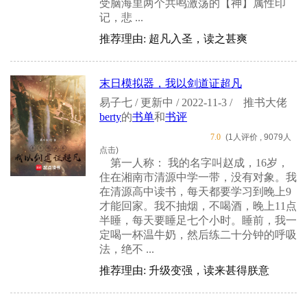
受脑海里两个共鸣激荡的【神】属性印
记，悲 ...
推荐理由: 超凡入圣，读之甚爽
末日模拟器，我以剑道证超凡
易子七 / 更新中 / 2022-11-3 /
推书大佬
berty
的
书单
和
书评
7.0
(1人评价 , 9079人
点击)
第一人称： 我的名字叫赵成，16岁，
住在湘南市清源中学一带，没有对象。我
在清源高中读书，每天都要学习到晚上9
才能回家。我不抽烟，不喝酒，晚上11点
半睡，每天要睡足七个小时。睡前，我一
定喝一杯温牛奶，然后练二十分钟的呼吸
法，绝不 ...
推荐理由: 升级变强，读来甚得朕意