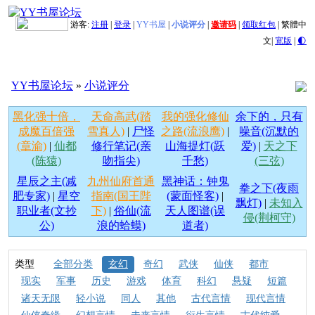
游客:
注册
|
登录
|
YY书屋
|
小说评分
|
邀请码
|
领取红包
|
繁體中
文
|
宽版
|
🌓
YY书屋论坛
»
小说评分
黑化强十倍，
天命高武(踏
我的强化修仙
余下的，只有
成魔百倍强
雪真人)
|
尸怪
之路(流浪鹰)
|
噪音(沉默的
(章渝)
|
仙都
修行笔记(亲
山海提灯(跃
爱)
|
天之下
(陈猿)
吻指尖)
千愁)
(三弦)
星辰之主(减
九州仙府首通
黑神话：钟鬼
拳之下(夜雨
肥专家)
|
星空
指南(国王陛
(蒙面怪客)
|
飘灯)
|
未知入
职业者(文抄
下)
|
俗仙(流
天人图谱(误
侵(荆柯守)
公)
浪的蛤蟆)
道者)
类型
全部分类
玄幻
奇幻
武侠
仙侠
都市
现实
军事
历史
游戏
体育
科幻
悬疑
短篇
诸天无限
轻小说
同人
其他
古代言情
现代言情