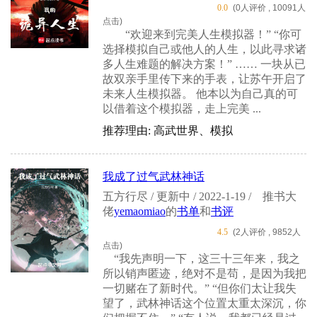
0.0
(0人评价 , 10091人
点击)
“欢迎来到完美人生模拟器！” “你可
选择模拟自己或他人的人生，以此寻求诸
多人生难题的解决方案！” …… 一块从已
故双亲手里传下来的手表，让苏午开启了
未来人生模拟器。 他本以为自己真的可
以借着这个模拟器，走上完美 ...
推荐理由: 高武世界、模拟
我成了过气武林神话
五方行尽 / 更新中 / 2022-1-19 /
推书大
佬
yemaomiao
的
书单
和
书评
4.5
(2人评价 , 9852人
点击)
“我先声明一下，这三十三年来，我之
所以销声匿迹，绝对不是苟，是因为我把
一切赌在了新时代。” “但你们太让我失
望了，武林神话这个位置太重太深沉，你