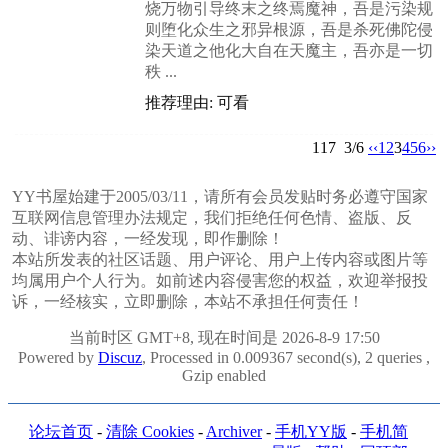
烧万物引导终末之终焉魔神，吾是污染规
则堕化众生之邪异根源，吾是杀死佛陀侵
染天道之他化大自在天魔主，吾亦是一切
秩 ...
推荐理由: 可看
117
3/6
‹‹
1
2
3
4
5
6
››
YY书屋始建于2005/03/11，请所有会员发贴时务必遵守国家
互联网信息管理办法规定，我们拒绝任何色情、盗版、反
动、诽谤内容，一经发现，即作删除！
本站所发表的社区话题、用户评论、用户上传内容或图片等
均属用户个人行为。如前述内容侵害您的权益，欢迎举报投
诉，一经核实，立即删除，本站不承担任何责任！
当前时区 GMT+8, 现在时间是 2026-8-9 17:50
Powered by
Discuz
, Processed in 0.009367 second(s), 2 queries ,
Gzip enabled
论坛首页
-
清除 Cookies
-
Archiver
-
手机YY版
-
手机简