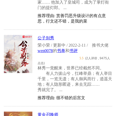
家…… 他加入了皇城司，成为了掌灯衙
门的提灯郎。 ...
推荐理由: 赏善罚恶升级设计的有点意
思，行文还不错，是我的菜
公子别秀
荣小荣 / 更新中 / 2022-2-11 /
推书大佬
wen0078
的
书单
和
书评
5.5
(2人评价 , 9475人
点击)
林秀一觉醒来，世界已经截然不同。
有人力拔山兮，扛峰举鼎；有人举目
千里，一览无遗；有人御风而行，逍遥天
地；有人隐形匿迹，来去无踪……
秀就完了。 ...
推荐理由: 很不错的后宫文
黄金召唤师