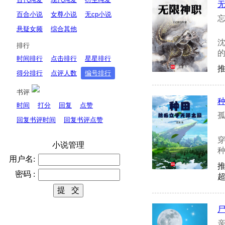
百合小说
女尊小说
无cp小说
忘
悬疑女频
综合其他
排行
的
时间排行
点击排行
星星排行
推
得分排行
点评人数
编号排行
书评
时间
打分
回复
点赞
孤
回复书评时间
回复书评点赞
小说管理
种
用户名:
密码 :
超
亲