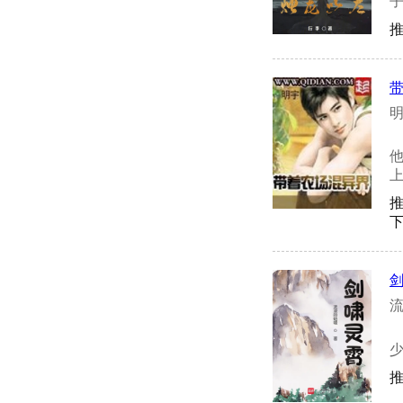
子
推
明
下
流
少
推