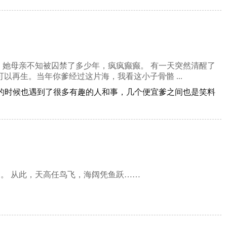
 她母亲不知被囚禁了多少年，疯疯癫癫。 有一天突然清醒了
以再生。当年你爹经过这片海，我看这小子骨骼 ...
路的时候也遇到了很多有趣的人和事，几个便宜爹之间也是笑料
。 从此，天高任鸟飞，海阔凭鱼跃……