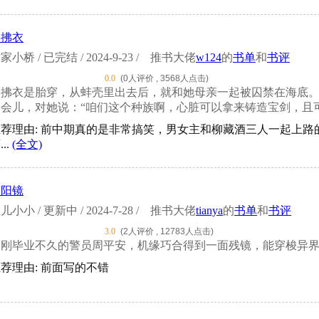
姜拂衣
家小桥 / 已完结 / 2024-9-23 /
推书大佬
w124
的
书单
和
书评
0.0
(0人评价 , 3568人点击)
姜拂衣是胎穿，从蚌壳里出去后，就和她母亲一起被囚禁在海底。
会儿，对她说：“咱们这个种族啊，心脏可以拿来铸造宝剑，且可
推荐理由: 前中期真的是非常搞笑，男女主和柳藏酒三人一起上
...
(全文)
阴阳镜
儿小小 / 更新中 / 2024-7-28 /
推书大佬
tianya
的
书单
和
书评
3.0
(2人评价 , 12783人点击)
刚刚毕业不久的警员周平安，机缘巧合得到一面残镜，能穿梭异界
荐理由: 前面写的不错