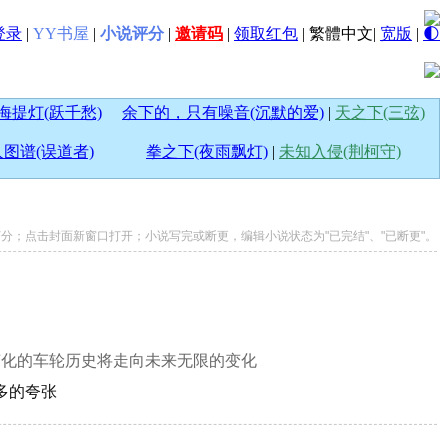
登录
|
YY书屋
|
小说评分
|
邀请码
|
领取红包
|
繁體中文
|
宽版
|
🌓
海提灯(跃千愁)
余下的，只有噪音(沉默的爱)
|
天之下(三弦)
图谱(误道者)
拳之下(夜雨飘灯)
|
未知入侵(荆柯守)
说打分；点击封面新窗口打开；小说写完或断更，编辑小说状态为"已完结"、"已断更"。
变化的车轮历史将走向未来无限的变化
么多的夸张