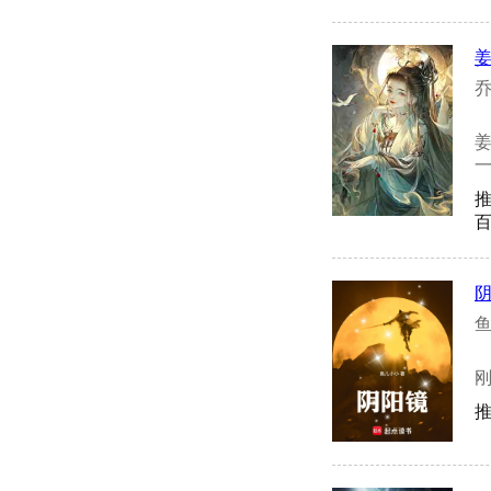
乔
一
百
鱼
推