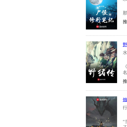
推
水
《
行