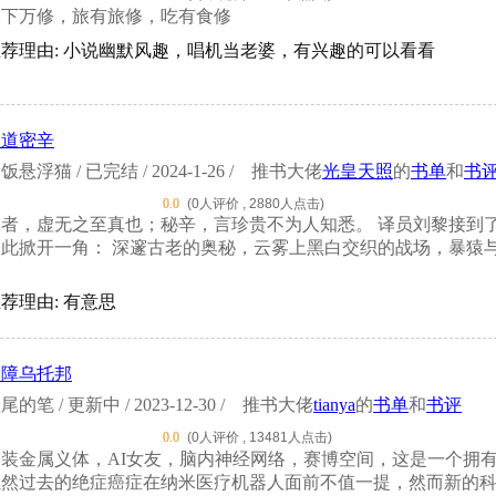
天下万修，旅有旅修，吃有食修
推荐理由: 小说幽默风趣，唱机当老婆，有兴趣的可以看看
大道密辛
饭悬浮猫 / 已完结 / 2024-1-26 /
推书大佬
光皇天照
的
书单
和
书
0.0
(0人评价 , 2880人点击)
道者，虚无之至真也；秘辛，言珍贵不为人知悉。 译员刘黎接到
由此掀开一角： 深邃古老的奥秘，云雾上黑白交织的战场，暴猿
荐理由: 有意思
故障乌托邦
尾的笔 / 更新中 / 2023-12-30 /
推书大佬
tianya
的
书单
和
书评
0.0
(0人评价 , 13481人点击)
改装金属义体，AI女友，脑内神经网络，赛博空间，这是一个拥
虽然过去的绝症癌症在纳米医疗机器人面前不值一提，然而新的科技