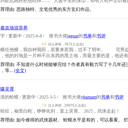
到处乱跑好把他吃掉……” 人迹罕至的深山，却有人轻声念叨着故事
荐理由: 思路独特、文笔优秀的东方玄幻作品。
带着农场混异界
宇 / 更新中 / 2025-6-8 /
推书大佬
jaguar
的
书单
和
书评
0.0
(0人评价 , 7673人点击)
他横任他横，我自种我田，若要来惹我，过不了明年。 宅男赵
上，他的封地是一片种不出东西的黑土地，而最主要的是，他还有一
推荐理由: 不知道什么时候能够完结？作者真有毅力写了十几年
，等...
(全文)
剑啸灵霄
浪的蛤蟆 / 更新中 / 2025-3-5 /
推书大佬
yhamam
的
书单
和
书评
7.0
(1人评价 , 10975人点击)
轻狂，袖里白蛇，铮铮化剑，直上灵霄。 2025，武侠走起！
荐理由: 如今难得的武侠题材。 蛤蟆水平是有的，可以看看。 