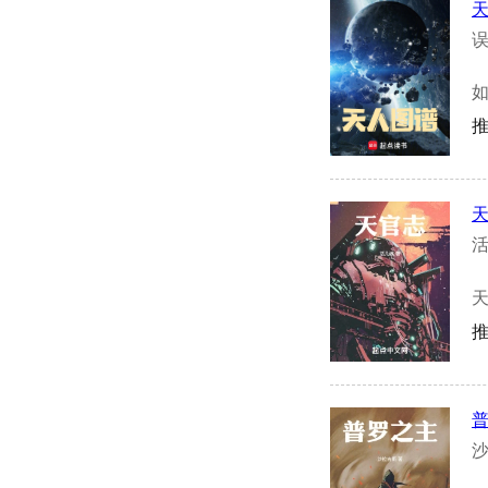
误
如
推
活
推
沙