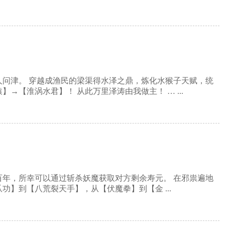
人问津。 穿越成渔民的梁渠得水泽之鼎，炼化水猴子天赋，统
→【淮涡水君】！ 从此万里泽涛由我做主！ … ...
百年，所幸可以通过斩杀妖魔获取对方剩余寿元。 在邪祟遍地
】到【八荒裂天手】，从【伏魔拳】到【金 ...