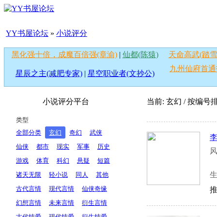
YY书屋论坛
»
小说评分
黑化强十倍，成魔百倍强(章渝)
|
仙都(陈猿)
天命高武(踏雪
九州仙府首通
星辰之主(减肥专家)
|
星空职业者(文抄公)
小说评分平台
当前: 玄幻 / 按编号
类型
全部分类
玄幻
奇幻
武侠
仙侠
都市
现实
军事
历史
风
游戏
体育
科幻
悬疑
短篇
诸天无限
轻小说
同人
其他
古代言情
现代言情
仙侠奇缘
推
幻想言情
未来言情
衍生言情
古代纯爱
现代纯爱
衍生纯爱