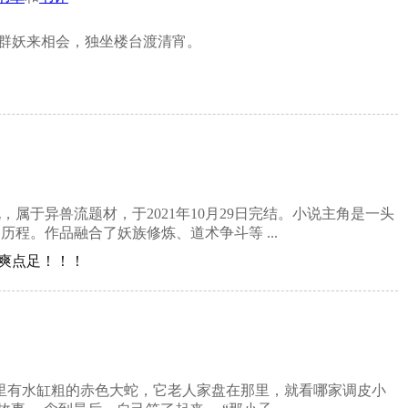
间群妖来相会，独坐楼台渡清宵。
于异兽流题材，于2021年10月29日完结。小说主角是一头
程。作品融合了妖族修炼、道术争斗等 ...
，爽点足！！！
里有水缸粗的赤色大蛇，它老人家盘在那里，就看哪家调皮小