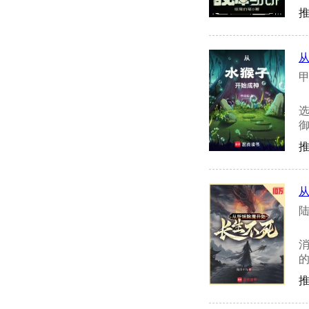
推
甲
御
推
陆
的
推