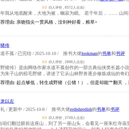
0.0
(0人评价 , 6572人点击)
那年我从地底醒来，大地为被，幽寂为眠。 若干年后， …… 山
荐理由: 亲吻指尖一贯风格，没剑种好看，粮草+
野猪传
道不孤 / 已完结 / 2025-10-10 /
推书大佬
lookman
的
书单
和
书评
0.0
(0人评价 , 2896人点击)
野猪传》是由网络作家水道不孤创作的一部古典仙侠类长篇小说，属
名为朱子山的棕毛野猪，讲述了它从山林野兽逐步修炼成仙的奇幻历
推荐理由: 起点够低，转生成野猪（公猪！），但是却能艹翻天 
烛龙以左
礼 / 更新中 / 2025-10-8 /
推书大佬
redishredish
的
书单
和
书评
0.0
(0人评价 , 2749人点击)
“当咱们翻过眼前这座山，到了另一座山头，会看见一座朱红寺庙