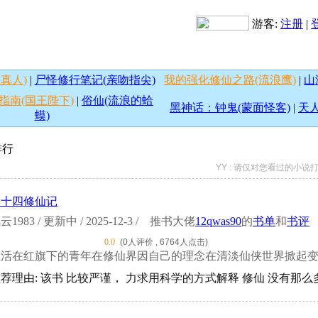
游客:
注册
|
真人)
|
尸怪修行笔记(亲吻指尖)
我的强化修仙之路(流浪鹰)
|
山
指南(国王陛下)
|
俗仙(流浪的蛤
黑神话：钟鬼(蒙面怪客)
|
天人
蟆)
排行
YY : 请仅对您看过的小
李十四修仙记
云1983 / 更新中 / 2025-12-3 /
推书大佬
12qwas90
的
书单
和
书评
0.0
(0人评价 , 6764人点击)
生活在红旗下的青年在修仙界因自己的理念在清淡仙侠世界掀起
荐理由: 该书 比较严谨， 力求用科学的方式解释 修仙 没有那