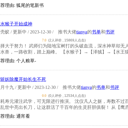
荐理由: 狐尾的笔新书
从水猴子开始成神
壳蚁 / 更新中 / 2023-12-30 /
推书大佬
tianya
的
书单
和
书评
7.0
(2人评价 , 15869人点击)
选择大于努力！ 武师们为陆地宝树打的头破血流，深水神草却无
水兽，一路收割，踏上巅峰。 【水猴子】→【泽狨】→【水王猿】
荐理由: 个人粮草-
从斩妖除魔开始长生不死
月十九 / 更新中 / 2023-12-30 /
推书大佬
tianya
的
书单
和
书评
0.0
(0人评价 , 12534人点击)
消耗寿元灌注武学，可无限进行推演。 沈仪凡人之躯，寿数不过
乱世中亮出长刀，让这群活了千百年的生灵肝胆俱裂！ 从【鹰爪功
荐理由: 通宵看