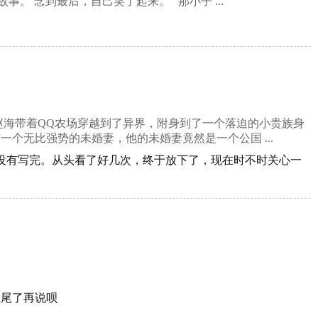
。 念到最后，自己笑了起来。 “那小子 ...
海带着QQ农场穿越到了异界，附身到了一个落迫的小贵族身
个无比强势的未婚妻，他的未婚妻竟然是一个公国 ...
还没有写完。从头看了好几次，终于放下了，现在时不时关心一
烂尾了再说呗