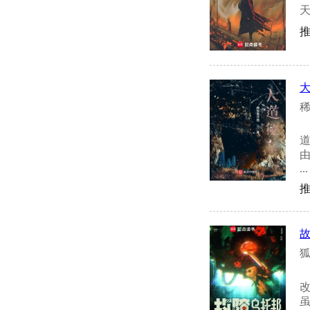
稀
...
推
狐