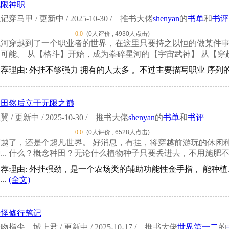
无限神职
记穿马甲 / 更新中 / 2025-10-30 /
推书大佬
shenyan
的
书单
和
书评
0.0
(0人评价 , 4930人点击)
沈河穿越到了一个职业者的世界，在这里只要持之以恒的做某件
可能。 从【格斗】开始，成为拳碎星河的【宇宙武神】 从【穿越】
荐理由: 外挂不够强力 拥有的人太多 。不过主要描写职业 序列的
种田然后立于无限之巅
翼 / 更新中 / 2025-10-30 /
推书大佬
shenyan
的
书单
和
书评
0.0
(0人评价 , 6528人点击)
穿越了，还是个超凡世界。 好消息，有挂，将穿越前游玩的休闲种
... 什么？概念种田？无论什么植物种子只要丢进去，不用施肥不
推荐理由: 外挂强劲，是一个农场类的辅助功能性金手指， 能种
...
(全文)
尸怪修行笔记
吻指尖、城上君 / 更新中 / 2025-10-17 /
推书大佬
世界第一二
的