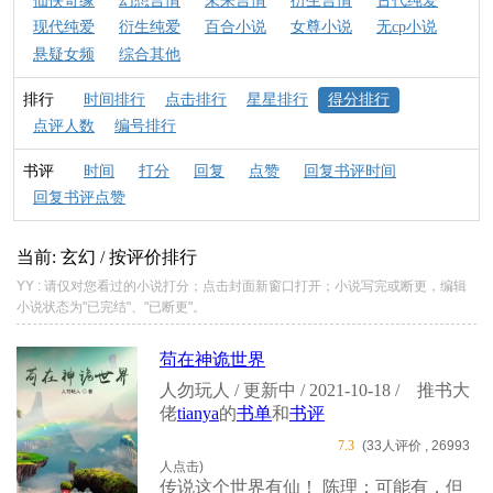
仙侠奇缘
幻想言情
未来言情
衍生言情
古代纯爱
现代纯爱
衍生纯爱
百合小说
女尊小说
无cp小说
悬疑女频
综合其他
排行
时间排行
点击排行
星星排行
得分排行
点评人数
编号排行
书评
时间
打分
回复
点赞
回复书评时间
回复书评点赞
当前: 玄幻 / 按评价排行
YY : 请仅对您看过的小说打分；点击封面新窗口打开；小说写完或断更，编辑
小说状态为"已完结"、"已断更"。
苟在神诡世界
人勿玩人 / 更新中 / 2021-10-18 /
推书大
佬
tianya
的
书单
和
书评
7.3
(33人评价 , 26993
人点击)
传说这个世界有仙！ 陈理：可能有，但