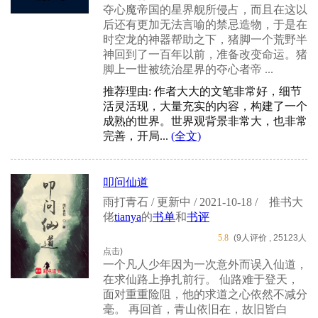
夺心魔帝国的星界舰所侵占，而且在这以
后还有更加无法言喻的禁忌造物，于是在
时空龙的神器帮助之下，猪脚一个荒野半
神回到了一百年以前，准备改变命运。猪
脚上一世被统治星界的夺心者帝 ...
推荐理由: 作者大大的文笔非常好，细节
活灵活现，大量充实的内容，构建了一个
成熟的世界。世界观背景非常大，也非常
完善，开局...
(全文)
叩问仙道
雨打青石 / 更新中 / 2021-10-18 /
推书大
佬
tianya
的
书单
和
书评
5.8
(9人评价 , 25123人
点击)
一个凡人少年因为一次意外而误入仙道，
在求仙路上挣扎前行。 仙路难于登天，
面对重重险阻，他的求道之心依然不减分
毫。 再回首，青山依旧在，故旧皆白