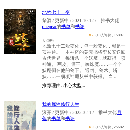
地煞七十二变
祭酒 / 更新中 / 2021-10-12 /
推书大佬
onepear
的
书单
和
书评
8.2
(18人评价 , 15897
人点击)
地煞七十二般变化，每一般变化，就是一
项神通。一本神奇的黄壳书将李长安送回
古代世界，每斩杀一个妖魔，就获得一项
神通。 画皮、僵王、蜘蛛魔……一个个
妖魔倒在他的剑下。 通幽、剑术、斩
妖……一项项神通从书中获得。 当 ...
推荐理由: 小心太监...
我的属性修行人生
滚开 / 更新中 / 2022-3-11 /
推书大佬
月
落
的
书单
和
书评
6.9
(16人评价 , 25682