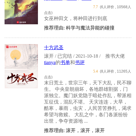
7.7
(6人评价 , 10568人
点击)
女巫种田文，将种田进行到底
推荐理由: 科学与魔法异能的碰撞
十方武圣
滚开 / 已完结 / 2021-10-18 /
推书大佬
tianya
的
书单
和
书评
5.4
(8人评价 , 11265人
点击)
末日荒土，世宗三年，天下大乱，民不聊
生。 中央皇朝崩坏，各地群雄割据，门
派独立。魔门妖党隐于暗处作乱，帮派相
互征伐，混乱不堪。 天灾连连，大旱，
酷寒，暴雨，虫灾，人民苦苦挣扎，渴求
希望与救赎。 大乱之中，各门各派纷纷
出世，争夺资源地 ...
推荐理由: 滚开，滚开，滚开