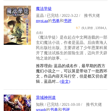
魔法学徒
蓝晶 / 已完结 / 2022-3-22 /
推书大佬
myst.aa
的
书单
和
书评
9.7
(9人评价 , 13594人
点击)
《魔法学徒》是在起点中文网连载的一部
玄幻魔法小说，作者是蓝晶。后由青海人
民出版社出版。主要讲述了少年恩莱科展
开了魔法试炼生的冒险生涯，迈向开天辟
地之途的故事。 ...
推荐理由: 蓝晶的成名作，最早期的西方
魔幻小说之一，可以算是带动了一批西环
文，作品内容天马行空，但是都又切合逻
辑，蓝晶对...
(全文)
异域神州道
知秋 / 已完结 / 2021-10-10 /
推书大佬
seraph
的
书单
和
书评