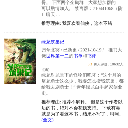
骨。 下面两个企鹅群，大家想加群的，
可以酌情加入。 禁言群：710441068（防
止聊天 ...
推荐理由: 我喜欢看仙侠，这本不错
绿龙筑巢记
归兮北冥 / 已断更 / 2021-10-19 /
推书大
佬
世界第一二
的
书单
和
书评
6.3
(8人评价 , 10632人
点击)
绿龙对龙巢下的怪物们咆哮：“这个月的
屠龙勇士这么少，我要怎么攒钱筑巢，都
给我去刷勇士！” 青年绿龙白手起家创业
史。
推荐理由: 推荐不解释。 但是这个作者以
后的书，绝对不会花钱支持。 下载有毒
就是为了看这本书，结果不写了，呵呵...
(全文)