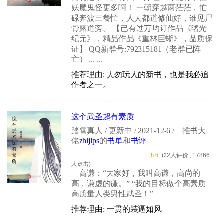
妖魔鬼怪更多啊！ 一朝穿越两茫茫，忙
碌奔波三餐忙，人人都道修仙好，谁见尸
骨露道旁。 【已有过万均订作品《曙光
纪元》，精品作品《重林巨蜥》，品质保
证】 QQ新群号:792315181（老群已阵
亡） ... ...
推荐理由: 人勿玩人的新书，也是我必追
作者之一。
这个武圣超有素质
踏雪真人 / 更新中 / 2021-12-6 /
推书大
佬
zhljlps
的
书单
和
书评
8.6
(22人评价 , 17866
人点击)
高谦：“大家好，我叫高谦，高尚的
高，谦虚的谦。” “我的目标做个高素质
高质量人类男性武圣！”
推荐理由: 一贯的装逼如风