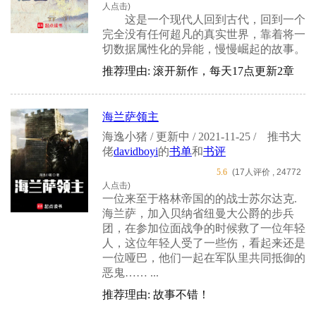
人点击)
这是一个现代人回到古代，回到一个
完全没有任何超凡的真实世界，靠着将一
切数据属性化的异能，慢慢崛起的故事。
推荐理由: 滚开新作，每天17点更新2章
海兰萨领主
海逸小猪 / 更新中 / 2021-11-25 /
推书大
佬
davidboyi
的
书单
和
书评
5.6
(17人评价 , 24772
人点击)
一位来至于格林帝国的的战士苏尔达克.
海兰萨，加入贝纳省纽曼大公爵的步兵
团，在参加位面战争的时候救了一位年轻
人，这位年轻人受了一些伤，看起来还是
一位哑巴，他们一起在军队里共同抵御的
恶鬼…… ...
推荐理由: 故事不错！