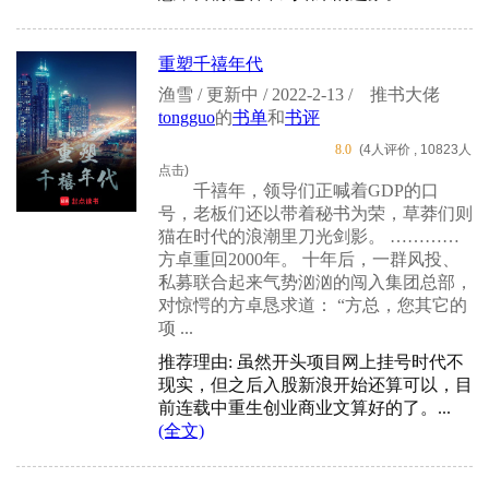
重塑千禧年代
渔雪 / 更新中 / 2022-2-13 /
推书大佬
tongguo
的
书单
和
书评
8.0
(4人评价 , 10823人
点击)
千禧年，领导们正喊着GDP的口
号，老板们还以带着秘书为荣，草莽们则
猫在时代的浪潮里刀光剑影。 …………
方卓重回2000年。 十年后，一群风投、
私募联合起来气势汹汹的闯入集团总部，
对惊愕的方卓恳求道： “方总，您其它的
项 ...
推荐理由: 虽然开头项目网上挂号时代不
现实，但之后入股新浪开始还算可以，目
前连载中重生创业商业文算好的了。...
(全文)