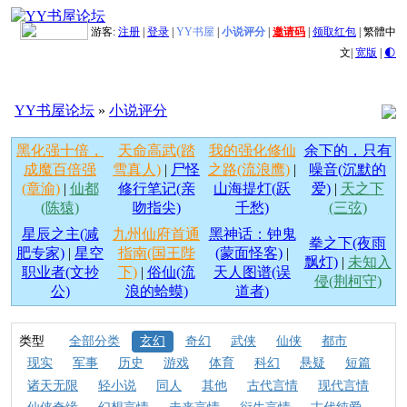
游客:
注册
|
登录
|
YY书屋
|
小说评分
|
邀请码
|
领取红包
|
繁體中
文
|
宽版
|
🌓
YY书屋论坛
»
小说评分
黑化强十倍，
天命高武(踏
我的强化修仙
余下的，只有
成魔百倍强
雪真人)
|
尸怪
之路(流浪鹰)
|
噪音(沉默的
(章渝)
|
仙都
修行笔记(亲
山海提灯(跃
爱)
|
天之下
(陈猿)
吻指尖)
千愁)
(三弦)
星辰之主(减
九州仙府首通
黑神话：钟鬼
拳之下(夜雨
肥专家)
|
星空
指南(国王陛
(蒙面怪客)
|
飘灯)
|
未知入
职业者(文抄
下)
|
俗仙(流
天人图谱(误
侵(荆柯守)
公)
浪的蛤蟆)
道者)
类型
全部分类
玄幻
奇幻
武侠
仙侠
都市
现实
军事
历史
游戏
体育
科幻
悬疑
短篇
诸天无限
轻小说
同人
其他
古代言情
现代言情