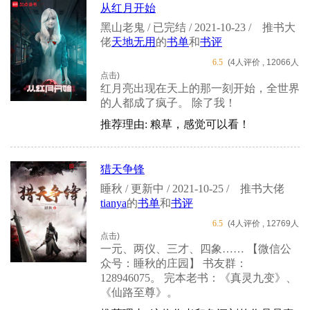
从红月开始
黑山老鬼 / 已完结 / 2021-10-23 /
推书大
佬
天地无用
的
书单
和
书评
6.5
(4人评价 , 12066人
点击)
红月亮出现在天上的那一刻开始，全世界
的人都成了疯子。 除了我！
推荐理由: 粮草，感觉可以看！
猎天争锋
睡秋 / 更新中 / 2021-10-25 /
推书大佬
tianya
的
书单
和
书评
6.5
(4人评价 , 12769人
点击)
一元、两仪、三才、四象…… 【微信公
众号：睡秋的庄园】 书友群：
128946075。 完本老书：《真灵九变》、
《仙路至尊》。