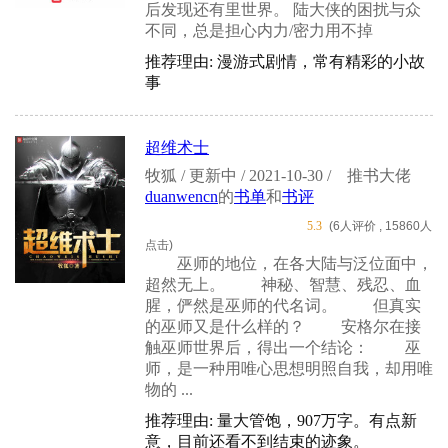
后发现还有里世界。 陆大侠的困扰与众
不同，总是担心内力/密力用不掉
推荐理由: 漫游式剧情，常有精彩的小故
事
超维术士
牧狐 / 更新中 / 2021-10-30 /
推书大佬
duanwencn
的
书单
和
书评
5.3
(6人评价 , 15860人
点击)
巫师的地位，在各大陆与泛位面中，
超然无上。 神秘、智慧、残忍、血
腥，俨然是巫师的代名词。 但真实
的巫师又是什么样的？ 安格尔在接
触巫师世界后，得出一个结论： 巫
师，是一种用唯心思想明照自我，却用唯
物的 ...
推荐理由: 量大管饱，907万字。有点新
意，目前还看不到结束的迹象。