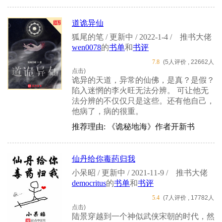
道诡异仙
狐尾的笔 / 更新中 / 2022-1-4 /
推书大佬
wen0078
的
书单
和
书评
7.8
(5人评价 , 22662人
点击)
诡异的天道，异常的仙佛，是真？是假？
陷入迷惘的李火旺无法分辨。 可让他无
法分辨的不仅仅只是这些。还有他自己，
他病了，病的很重。
推荐理由: 《诡秘地海》作者开新书
仙丹给你毒药归我
小呆昭 / 更新中 / 2021-11-9 /
推书大佬
democritus
的
书单
和
书评
5.4
(7人评价 , 17782人
点击)
陆景穿越到一个神似武侠宋朝的时代，然