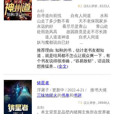
8.2
(10人评价 , 8123人
点击)
自寻道向前找 自有人间道 水和
山走了多少数不着 天不老保我家乡
永远的好 看尽尽是青山 青山处
处雨急风高 故园路竟是走不尽长路
道人道道神道 自求人间道
妖与魔都说自已好 ...
推荐理由: 知秋的书，估计老书友都知
道，就是结局都不怎么让观众爽一下，有
个书友说得很准确，“容易致郁”，话说我
想推猛兽...
(全文)
铸星者
浮屠子 / 更新中 / 2022-4-21 /
推书大佬
三味地狱火
的
书单
和
书评
7.5
(2人评价 , 26946人
点击)
。本文背景是晶壁内猪脚主角所在世界被