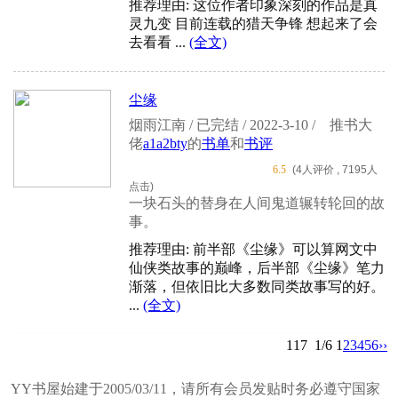
推荐理由: 这位作者印象深刻的作品是真
灵九变 目前连载的猎天争锋 想起来了会
去看看 ...
(全文)
尘缘
烟雨江南 / 已完结 / 2022-3-10 /
推书大
佬
a1a2bty
的
书单
和
书评
6.5
(4人评价 , 7195人
点击)
一块石头的替身在人间鬼道辗转轮回的故
事。
推荐理由: 前半部《尘缘》可以算网文中
仙侠类故事的巅峰，后半部《尘缘》笔力
渐落，但依旧比大多数同类故事写的好。
...
(全文)
117
1/6
1
2
3
4
5
6
››
YY书屋始建于2005/03/11，请所有会员发贴时务必遵守国家