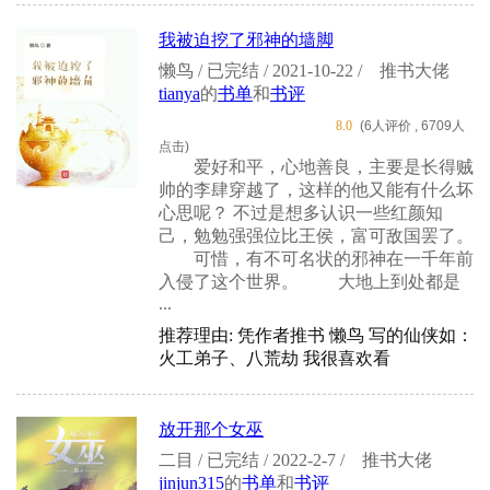
我被迫挖了邪神的墙脚
懒鸟 / 已完结 / 2021-10-22 /
推书大佬
tianya
的
书单
和
书评
8.0
(6人评价 , 6709人
点击)
爱好和平，心地善良，主要是长得贼
帅的李肆穿越了，这样的他又能有什么坏
心思呢？ 不过是想多认识一些红颜知
己，勉勉强强位比王侯，富可敌国罢了。
可惜，有不可名状的邪神在一千年前
入侵了这个世界。 大地上到处都是
...
推荐理由: 凭作者推书 懒鸟 写的仙侠如：
火工弟子、八荒劫 我很喜欢看
放开那个女巫
二目 / 已完结 / 2022-2-7 /
推书大佬
jinjun315
的
书单
和
书评