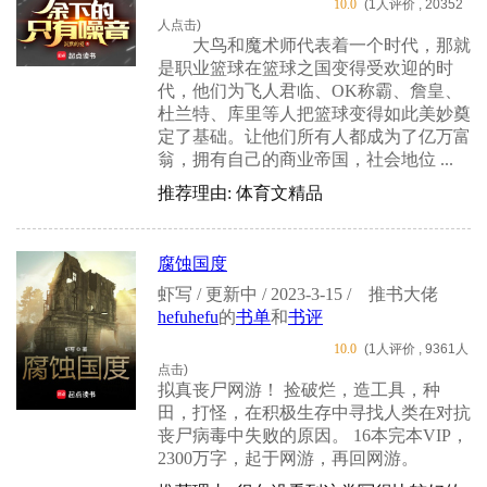
10.0
(1人评价 , 20352
人点击)
大鸟和魔术师代表着一个时代，那就
是职业篮球在篮球之国变得受欢迎的时
代，他们为飞人君临、OK称霸、詹皇、
杜兰特、库里等人把篮球变得如此美妙奠
定了基础。让他们所有人都成为了亿万富
翁，拥有自己的商业帝国，社会地位 ...
推荐理由: 体育文精品
腐蚀国度
虾写 / 更新中 / 2023-3-15 /
推书大佬
hefuhefu
的
书单
和
书评
10.0
(1人评价 , 9361人
点击)
拟真丧尸网游！ 捡破烂，造工具，种
田，打怪，在积极生存中寻找人类在对抗
丧尸病毒中失败的原因。 16本完本VIP，
2300万字，起于网游，再回网游。