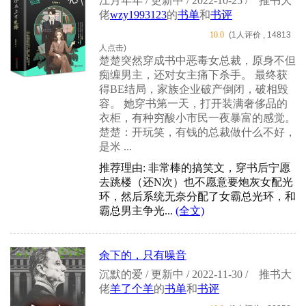
江月年年 / 更新中 / 2022-10-25 /
推书大
佬
wzy1993123
的
书单
和
书评
10.0
(1人评价 , 14813
人点击)
楚楚突然穿成书中恶毒女总裁，原身不但
痴缠男主，还对女主痛下杀手。 最终获
得BE结局，家族企业破产倒闭，破相毁
容。 她穿书第一天，打开装满奢侈品的
衣柜，有种穷酸小市民一夜暴富的感觉。
楚楚：开玩笑，有钱的总裁做什么不好，
是米 ...
推荐理由: 非常棒的搞笑文，穿书后宁愿
去跳楼（还N次）也不愿意要炮灰女配光
环，然后系统无奈分配了女霸总光环，和
霸总男主争光...
(全文)
余下的，只有噪音
沉默的爱 / 更新中 / 2022-11-30 /
推书大
佬
羊了个羊
的
书单
和
书评