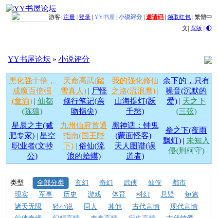
游客:
注册
|
登录
|
YY书屋
|
小说评分
|
邀请码
|
领取红包
|
繁體中
文
|
宽版
|
🌓
YY书屋论坛
»
小说评分
黑化强十倍，
天命高武(踏
我的强化修仙
余下的，只有
成魔百倍强
雪真人)
|
尸怪
之路(流浪鹰)
|
噪音(沉默的
(章渝)
|
仙都
修行笔记(亲
山海提灯(跃
爱)
|
天之下
(陈猿)
吻指尖)
千愁)
(三弦)
星辰之主(减
九州仙府首通
黑神话：钟鬼
拳之下(夜雨
肥专家)
|
星空
指南(国王陛
(蒙面怪客)
|
飘灯)
|
未知入
职业者(文抄
下)
|
俗仙(流
天人图谱(误
侵(荆柯守)
公)
浪的蛤蟆)
道者)
类型
全部分类
玄幻
奇幻
武侠
仙侠
都市
现实
军事
历史
游戏
体育
科幻
悬疑
短篇
诸天无限
轻小说
同人
其他
古代言情
现代言情