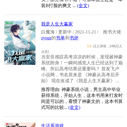
装B打脸的爽文 ...
(全文)
我是人生大赢家
白魔海 / 更新中 / 2021-11-21 /
推书大佬
zyour
的
书单
和
书评
5.0
(2人评价 , 14822人
点击)
当安良感叹高考凉凉的时候，发现被神豪
系统附身！一瞬间感觉人生已经达到了巅
峰。所以高考结果还重要吗？ 首发飞卢
小说网，书名原来是 《神豪从高考后开
始》 现在改成了《我是人生大赢家》 ...
推荐理由: 神豪系统小说，男主高中毕业
获得系统，开始人生，这本书用来打发时
间是可以的，看惯了神豪文的，这本书算
式写的比较...
(全文)
生活系游戏