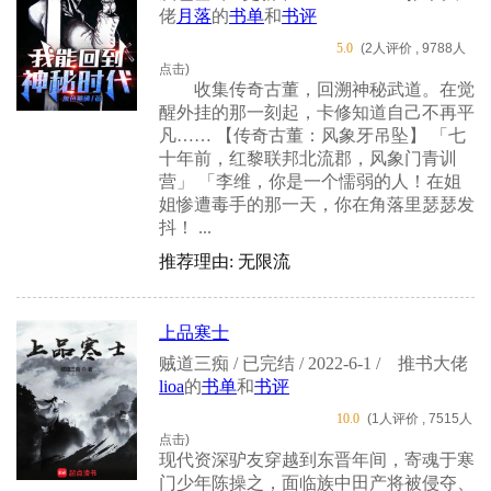
佬
月落
的
书单
和
书评
5.0
(2人评价 , 9788人
点击)
收集传奇古董，回溯神秘武道。在觉
醒外挂的那一刻起，卡修知道自己不再平
凡…… 【传奇古董：风象牙吊坠】 「七
十年前，红黎联邦北流郡，风象门青训
营」 「李维，你是一个懦弱的人！在姐
姐惨遭毒手的那一天，你在角落里瑟瑟发
抖！ ...
推荐理由: 无限流
上品寒士
贼道三痴 / 已完结 / 2022-6-1 /
推书大佬
lioa
的
书单
和
书评
10.0
(1人评价 , 7515人
点击)
现代资深驴友穿越到东晋年间，寄魂于寒
门少年陈操之，面临族中田产将被侵夺、