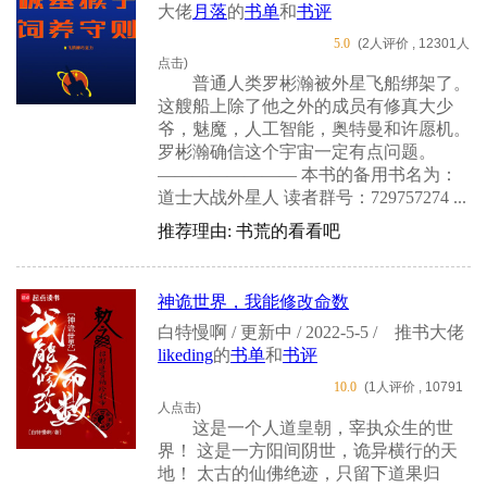
大佬
月落
的
书单
和
书评
5.0
(2人评价 , 12301人
点击)
普通人类罗彬瀚被外星飞船绑架了。
这艘船上除了他之外的成员有修真大少
爷，魅魔，人工智能，奥特曼和许愿机。
罗彬瀚确信这个宇宙一定有点问题。
———————— 本书的备用书名为：
道士大战外星人 读者群号：729757274 ...
推荐理由: 书荒的看看吧
神诡世界，我能修改命数
白特慢啊 / 更新中 / 2022-5-5 /
推书大佬
likeding
的
书单
和
书评
10.0
(1人评价 , 10791
人点击)
这是一个人道皇朝，宰执众生的世
界！ 这是一方阳间阴世，诡异横行的天
地！ 太古的仙佛绝迹，只留下道果归