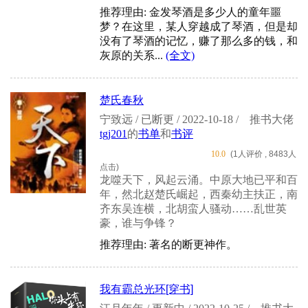
推荐理由: 金发琴酒是多少人的童年噩
梦？在这里，某人穿越成了琴酒，但是却
没有了琴酒的记忆，赚了那么多的钱，和
灰原的关系...
(全文)
楚氏春秋
宁致远 / 已断更 / 2022-10-18 /
推书大佬
tgj201
的
书单
和
书评
10.0
(1人评价 , 8483人
点击)
龙噬天下，风起云涌。中原大地已平和百
年，然北赵楚氏崛起，西秦幼主扶正，南
齐东吴连横，北胡蛮人骚动……乱世英
豪，谁与争锋？
推荐理由: 著名的断更神作。
我有霸总光环[穿书]