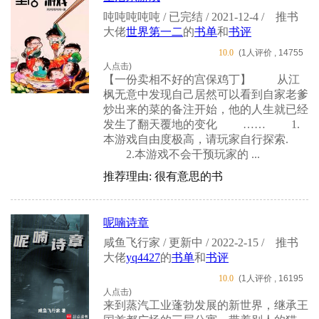
吨吨吨吨吨 / 已完结 / 2021-12-4 /
推书
大佬
世界第一二
的
书单
和
书评
10.0
(1人评价 , 14755
人点击)
【一份卖相不好的宫保鸡丁】 从江
枫无意中发现自己居然可以看到自家老爹
炒出来的菜的备注开始，他的人生就已经
发生了翻天覆地的变化 …… 1.
本游戏自由度极高，请玩家自行探索.
2.本游戏不会干预玩家的 ...
推荐理由: 很有意思的书
呢喃诗章
咸鱼飞行家 / 更新中 / 2022-2-15 /
推书
大佬
yq4427
的
书单
和
书评
10.0
(1人评价 , 16195
人点击)
来到蒸汽工业蓬勃发展的新世界，继承王