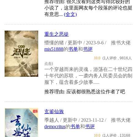
推荐理由: 很久没看到这类写得比较好的
小说了，这里面网友每个段落的评论也挺
有意思...
(全文)
重生之恶徒
懵懂的猪 / 更新中 / 2023-9-6 /
推书大佬
mis51888
的
书单
和
书评
10.0
(1人评价 , 9816人
点击)
一个穿越而来的灵魂，游荡在二十世纪四
十年代的苏联，一袭内务人民委员会的制
服下，蕴含着多少故事.....
推荐理由: 应该都很熟悉这位作者了吧
玄鉴仙族
季越人 / 更新中 / 2023-11-12 /
推书大佬
democritus
的
书单
和
书评
10.0
(1人评价 , 13168