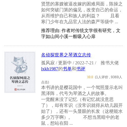
贤慧的寡嫂被逼改嫁的困难局面，陈操之
如何突破门第的偏见，改变自己的命运，
从而维护自己和族人的利益？ 且看
寒门少年在九品官人法的森严等级中 ...
推荐理由: 作者对传统文学很有研究，文
字如山间小溪一般吸入心扉
名侦探世界之琴酒立志传
孤风寂 / 更新中 / 2022-7-21 /
推书大佬
lxkh1987
的
书单
和
书评
10.0
(1人评价 , 9369人
点击)
本书讲的是樱花国中，一个驾照显示名叫
黑泽阵，代号为琴酒之人的故事。
一觉醒来没了记忆（有记忆就没意思
了），却有常识（没常识就得从幼儿园开
始了），还有一头显眼的长发（这梗能水
多少万字啊）。 不想当黑暗中的老
鼠，想站在阳 ...