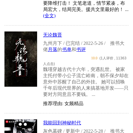
要降维打击！ 文笔老道，情节紧凑，布
局宏大，结局完美。援共文里最好的！ ...
(全文)
无论魏晋
九州月下 / 已完结 / 2022-5-26 /
推书大
佬
月落
的
书单
和
书评
10.0
(1人评价 , 11363
人点击)
魏瑾穿越古代十六年，突遇乱世。 被家
主托付带小公子流亡岭南，朝不保夕却在
意外中苏醒了自己的外挂。 她可以招唤
千年后现代世界的人来搞基地开发——只
要对方同意且不要钱。 ...
推荐理由: 女频精品
我能回到神秘时代
灰色墓碑 / 更新中 / 2022-5-28 /
推书大