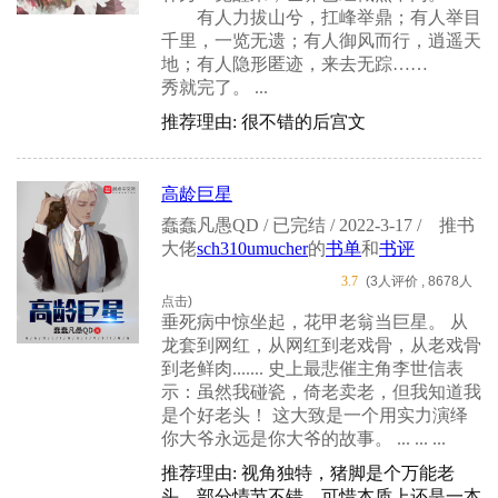
有人力拔山兮，扛峰举鼎；有人举目
千里，一览无遗；有人御风而行，逍遥天
地；有人隐形匿迹，来去无踪……
秀就完了。 ...
推荐理由: 很不错的后宫文
高龄巨星
蠢蠢凡愚QD / 已完结 / 2022-3-17 /
推书
大佬
sch310umucher
的
书单
和
书评
3.7
(3人评价 , 8678人
点击)
垂死病中惊坐起，花甲老翁当巨星。 从
龙套到网红，从网红到老戏骨，从老戏骨
到老鲜肉....... 史上最悲催主角李世信表
示：虽然我碰瓷，倚老卖老，但我知道我
是个好老头！ 这大致是一个用实力演绎
你大爷永远是你大爷的故事。 ... ... ...
推荐理由: 视角独特，猪脚是个万能老
头，部分情节不错，可惜本质上还是一本