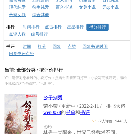
仙侠奇缘
幻想言情
未来言情
衍生言情
古代纯爱
现代纯爱
衍生纯爱
百合小说
女尊小说
无cp小说
悬疑女频
综合其他
排行
时间排行
点击排行
星星排行
得分排行
点评人数
编号排行
书评
时间
打分
回复
点赞
回复书评时间
回复书评点赞
当前: 全部分类 / 按评价排行
YY : 请仅对您看过的小说打分；点击封面新窗口打开；小说写完或断更，编辑
小说状态为"已完结"、"已断更"。
公子别秀
荣小荣 / 更新中 / 2022-2-11 /
推书大佬
wen0078
的
书单
和
书评
5.5
(2人评价 , 9443人
点击)
林秀一觉醒来，世界已经截然不同。