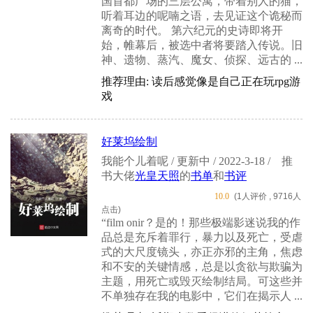
国首都广场的三层公寓，带着别人的猫，
听着耳边的呢喃之语，去见证这个诡秘而
离奇的时代。 第六纪元的史诗即将开
始，帷幕后，被选中者将要踏入传说。旧
神、遗物、蒸汽、魔女、侦探、远古的 ...
推荐理由: 读后感觉像是自己正在玩rpg游
戏
好莱坞绘制
我能个儿着呢 / 更新中 / 2022-3-18 /
推
书大佬
光皇天照
的
书单
和
书评
10.0
(1人评价 , 9716人
点击)
“film onir？是的！那些极端影迷说我的作
品总是充斥着罪行，暴力以及死亡，受虐
式的大尺度镜头，亦正亦邪的主角，焦虑
和不安的关键情感，总是以贪欲与欺骗为
主题，用死亡或毁灭绘制结局。可这些并
不单独存在我的电影中，它们在揭示人 ...