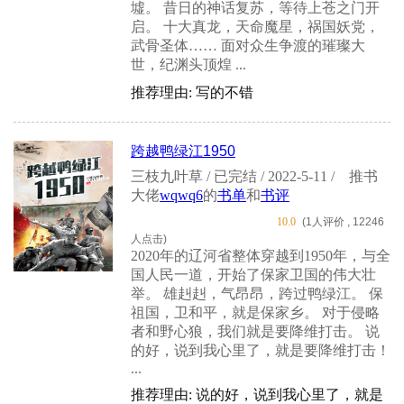
墟。 昔日的神话复苏，等待上苍之门开
启。 十大真龙，天命魔星，祸国妖党，
武骨圣体…… 面对众生争渡的璀璨大
世，纪渊头顶煌 ...
推荐理由: 写的不错
跨越鸭绿江1950
三枝九叶草 / 已完结 / 2022-5-11 /
推书
大佬
wqwq6
的
书单
和
书评
10.0
(1人评价 , 12246
人点击)
2020年的辽河省整体穿越到1950年，与全
国人民一道，开始了保家卫国的伟大壮
举。 雄赳赳，气昂昂，跨过鸭绿江。 保
祖国，卫和平，就是保家乡。 对于侵略
者和野心狼，我们就是要降维打击。 说
的好，说到我心里了，就是要降维打击！
...
推荐理由: 说的好，说到我心里了，就是