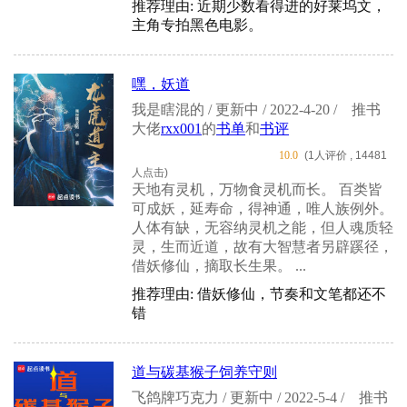
推荐理由: 近期少数看得进的好莱坞文，
主角专拍黑色电影。
嘿，妖道
我是瞎混的 / 更新中 / 2022-4-20 /
推书
大佬
rxx001
的
书单
和
书评
10.0
(1人评价 , 14481
人点击)
天地有灵机，万物食灵机而长。 百类皆
可成妖，延寿命，得神通，唯人族例外。
人体有缺，无容纳灵机之能，但人魂质轻
灵，生而近道，故有大智慧者另辟蹊径，
借妖修仙，摘取长生果。 ...
推荐理由: 借妖修仙，节奏和文笔都还不
错
道与碳基猴子饲养守则
飞鸽牌巧克力 / 更新中 / 2022-5-4 /
推书