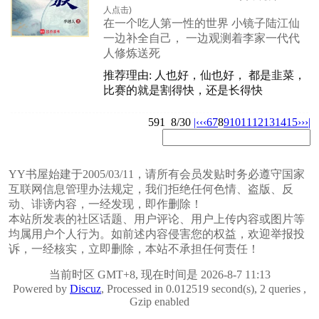
人点击)
在一个吃人第一性的世界 小镜子陆江仙
一边补全自己， 一边观测着李家一代代
人修炼送死
推荐理由: 人也好，仙也好， 都是韭菜，
比赛的就是割得快，还是长得快
591
8/30
|‹
‹‹
6
7
8
9
10
11
12
13
14
15
››
›|
YY书屋始建于2005/03/11，请所有会员发贴时务必遵守国家
互联网信息管理办法规定，我们拒绝任何色情、盗版、反
动、诽谤内容，一经发现，即作删除！
本站所发表的社区话题、用户评论、用户上传内容或图片等
均属用户个人行为。如前述内容侵害您的权益，欢迎举报投
诉，一经核实，立即删除，本站不承担任何责任！
当前时区 GMT+8, 现在时间是 2026-8-7 11:13
Powered by
Discuz
, Processed in 0.012519 second(s), 2 queries ,
Gzip enabled