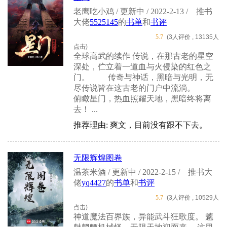
老鹰吃小鸡 / 更新中 / 2022-2-13 /
推书
大佬
5525145
的
书单
和
书评
5.7
(3人评价 , 13135人
点击)
全球高武的续作 传说，在那古老的星空
深处，伫立着一道血与火侵染的红色之
门。 传奇与神话，黑暗与光明，无
尽传说皆在这古老的门户中流淌。
俯瞰星门，热血照耀天地，黑暗终将离
去！ ...
推荐理由: 爽文，目前没有跟不下去。
无限辉煌图卷
温茶米酒 / 更新中 / 2022-2-15 /
推书大
佬
yq4427
的
书单
和
书评
5.7
(3人评价 , 10529人
点击)
神道魔法百界族，异能武斗狂歌度。 魑