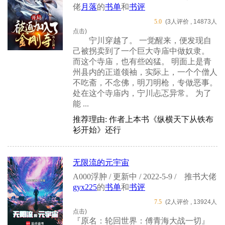
佬
月落
的
书单
和
书评
5.0
(3人评价 , 14873人
点击)
宁川穿越了。 一觉醒来，便发现自
己被拐卖到了一个巨大寺庙中做奴隶。
而这个寺庙，也有些凶猛。 明面上是青
州县内的正道领袖，实际上，一个个僧人
不吃斋，不念佛，明刀明枪，专做恶事。
处在这个寺庙内，宁川忐忑异常。 为了
能 ...
推荐理由: 作者上本书《纵横天下从铁布
衫开始》还行
无限流的元宇宙
A000浮肿 / 更新中 / 2022-5-9 /
推书大佬
gyx225
的
书单
和
书评
7.5
(2人评价 , 13924人
点击)
『原名：轮回世界：傅青海大战一切』