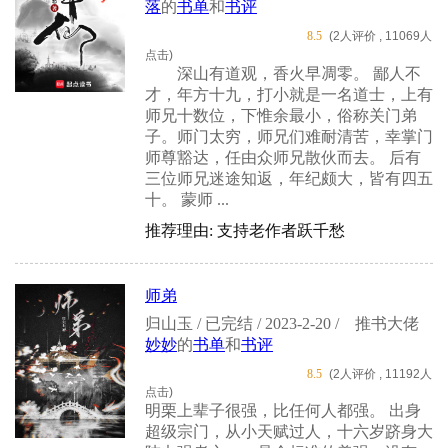
落
的
书单
和
书评
8.5
(2人评价 , 11069人
点击)
深山有道观，香火早凋零。 鄙人不
才，年方十九，打小就是一名道士，上有
师兄十数位，下惟余最小，俗称关门弟
子。师门太穷，师兄们难耐清苦，幸掌门
师尊豁达，任由众师兄散伙而去。 后有
三位师兄迷途知返，年纪颇大，皆有四五
十。 蒙师 ...
推荐理由: 支持老作者跃千愁
师弟
归山玉 / 已完结 / 2023-2-20 /
推书大佬
妙妙
的
书单
和
书评
8.5
(2人评价 , 11192人
点击)
明栗上辈子很强，比任何人都强。 出身
超级宗门，从小天赋过人，十六岁跻身大