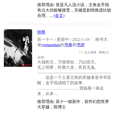
推荐理由: 算是凡人流小说，主角金手指
有点大但能够接受，关键是剧情推进比较
合理。...
(全文)
明尊
辰一十一 / 更新中 / 2022-1-19 /
推书大
佬
yemaomiao
的
书单
和
书评
7.0
(2人评价 , 9881人
点击)
大哉乾元，万物资始，乃以统天。
无上明尊，时乘六龙，所其无逸。
——————————————————
这是一个土著主角的穿越者老爷爷苏
醒，金手指成精了的故事。
………………………… 我钱晨一路走
来，从来 ...
推荐理由: 辰十一娘新作，前作幻想世界
大穿越，陈博士