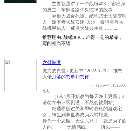
主要就是讲了一个战锤40K宇宙出身
的男主，车翻各路牛鬼蛇神的故事。
异形大战食死徒、绝地武士大战变种
人、深潜者大战安娜·贝尔、泰坦巨兽大
战机甲猎人、戒灵大战共生体…… ...
推荐理由: 战锤30K，难得一见的精品，
写的相当不错
六臂蛇魔
魔力的真髓 / 更新中 / 2022-5-29 /
推书
大佬
月落
的
书单
和
书评
7.5
(2人评价 , 13156人
点击)
（1从4月开始改为每天晚上更新；2
请勿在书评区剧透，不然会被删帖）
精通横版过关和即时战略的游戏宅
女，转生到异世界成为六臂蛇魔。
身为一个恶魔，天生六只手，就是为了砍
人的。 无情感线。 所以——