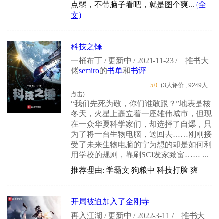
点弱，不带脑子看吧，就是图个爽...
(全
文)
科技之锤
一桶布丁 / 更新中 / 2021-11-23 /
推书大
佬
semiro
的
书单
和
书评
5.0
(3人评价 , 9249人
点击)
“我们先死为敬，你们谁敢跟？”地表是核
冬天，火星上矗立着一座雄伟城市，但现
在一众华夏科学家们，却选择了自爆，只
为了将一台生物电脑，送回去……刚刚接
受了未来生物电脑的宁为想的却是如何利
用学校的规则，靠刷SCI发家致富…… ...
推荐理由: 学霸文 狗粮中 科技打脸 爽
开局被迫加入了金刚寺
再入江湖 / 更新中 / 2022-3-11 /
推书大