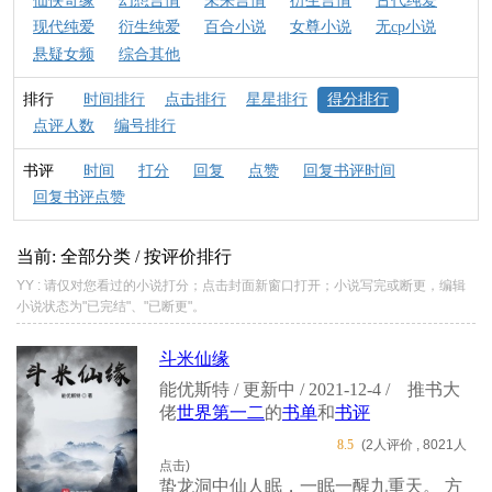
仙侠奇缘
幻想言情
未来言情
衍生言情
古代纯爱
现代纯爱
衍生纯爱
百合小说
女尊小说
无cp小说
悬疑女频
综合其他
排行
时间排行
点击排行
星星排行
得分排行
点评人数
编号排行
书评
时间
打分
回复
点赞
回复书评时间
回复书评点赞
当前: 全部分类 / 按评价排行
YY : 请仅对您看过的小说打分；点击封面新窗口打开；小说写完或断更，编辑
小说状态为"已完结"、"已断更"。
斗米仙缘
能优斯特 / 更新中 / 2021-12-4 /
推书大
佬
世界第一二
的
书单
和
书评
8.5
(2人评价 , 8021人
点击)
蛰龙洞中仙人眠，一眠一醒九重天。 方