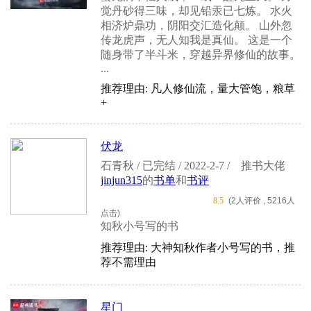
觉丹砂得三味，却见铅汞已七炼。 水火
相济炉鼎功，阴阳交汇造化颠。 山外忽
传龙虎声，无人知我是真仙。 这是一个
随身带了半斗米，穿越异界修仙的故事。
...
推荐理由: 凡人修仙流，量大管饱，粮草
+
伏龙
石青秋 / 已完结 / 2022-2-7 /
推书大佬
jinjun315
的
书单
和
书评
8.5
(2人评价 , 5216人
点击)
知秋小号写的书
推荐理由: 大神知秋作者小号写的书，推
荐不需理由
星门