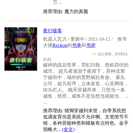
万 ...
推荐理由: 魔力的真髓
夜行骇客
机器人瓦力 / 更新中 / 2021-10-12 /
推书
大佬
Reckon
的
书单
和
书评
7.0
(2人评价 , 15183人
点击)
破碎的战后世界，霓虹闪烁、危机四伏的
城市。 超凡者漫游于夜雨下，异种流窜
于破街中，城外的荒野疯狂奔放。 寡头
公司，超凡程序，义体改造，心灵网络，
街头烂人。 顾禾穿越而来，只想当一条
咸鱼，然而，咸鱼不是你想当就能当。 ...
...
推荐理由: 猪脚穿越到末世，自带系统想
低调发育但是系统不允许啊。文笔情节不
错，各种异能种类和模板有点特色。金手
指略大...
(全文)