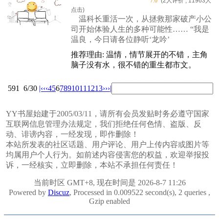
7.0
(2人评价 , 11963人
点击)
温科长重活一次，从拯救那家破产小公
司开始体验人生的多种可能性…… “我是
温良，今日请各位静听‘龙吟’
推荐理由: 温情，情节展开的不错，主角
脑子没有水，很不错的重生都市文。
591
6/30
|‹
‹‹
4
5
6
7
8
9
10
11
12
13
››
›|
YY书屋始建于2005/03/11，请所有会员发贴时务必遵守国家
互联网信息管理办法规定，我们拒绝任何色情、盗版、反
动、诽谤内容，一经发现，即作删除！
本站所发表的社区话题、用户评论、用户上传内容或图片等
均属用户个人行为。如前述内容侵害您的权益，欢迎举报投
诉，一经核实，立即删除，本站不承担任何责任！
当前时区 GMT+8, 现在时间是 2026-8-7 11:26
Powered by
Discuz
, Processed in 0.009522 second(s), 2 queries ,
Gzip enabled