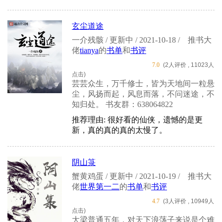
玄尘道途
一介残骸 / 更新中 / 2021-10-18 /
推书大
佬
tianya
的
书单
和
书评
7.0
(2人评价 , 11023人
点击)
芸芸众生，万千修士，皆为天地间一粒悬
尘，风扬而起，风息而落，不问迷途，不
知归处。 书友群：638064822
推荐理由: 很好看的仙侠，遗憾的是更
新，真的真的真的太慢了。
阴山箓
蟹黄鸡蛋 / 更新中 / 2021-10-19 /
推书大
佬
世界第一二
的
书单
和
书评
4.7
(3人评价 , 10949人
点击)
大梁普通五年，对天下浪荡子来说是个难