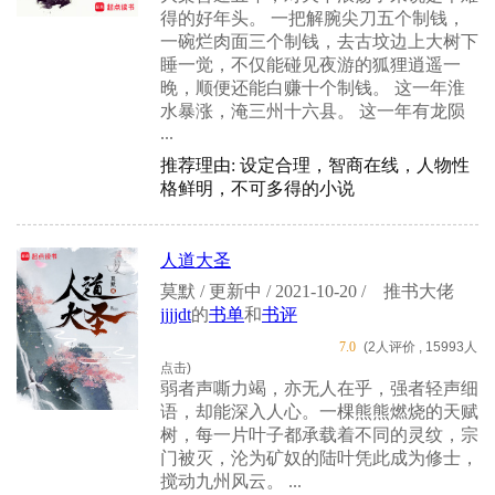
得的好年头。 一把解腕尖刀五个制钱，
一碗烂肉面三个制钱，去古坟边上大树下
睡一觉，不仅能碰见夜游的狐狸逍遥一
晚，顺便还能白赚十个制钱。 这一年淮
水暴涨，淹三州十六县。 这一年有龙陨
...
推荐理由: 设定合理，智商在线，人物性
格鲜明，不可多得的小说
人道大圣
莫默 / 更新中 / 2021-10-20 /
推书大佬
jjjjdt
的
书单
和
书评
7.0
(2人评价 , 15993人
点击)
弱者声嘶力竭，亦无人在乎，强者轻声细
语，却能深入人心。一棵熊熊燃烧的天赋
树，每一片叶子都承载着不同的灵纹，宗
门被灭，沦为矿奴的陆叶凭此成为修士，
搅动九州风云。 ...