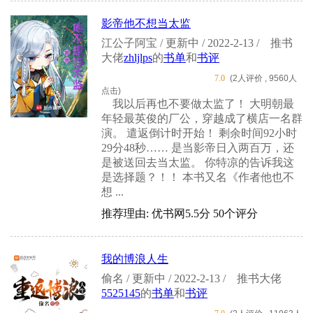
影帝他不想当太监
江公子阿宝 / 更新中 / 2022-2-13 /
推书
大佬
zhljlps
的
书单
和
书评
7.0
(2人评价 , 9560人
点击)
我以后再也不要做太监了！ 大明朝最
年轻最英俊的厂公，穿越成了横店一名群
演。 遣返倒计时开始！ 剩余时间92小时
29分48秒…… 是当影帝日入两百万，还
是被送回去当太监。 你特凉的告诉我这
是选择题？！！ 本书又名《作者他也不
想 ...
推荐理由: 优书网5.5分 50个评分
我的博浪人生
偷名 / 更新中 / 2022-2-13 /
推书大佬
5525145
的
书单
和
书评