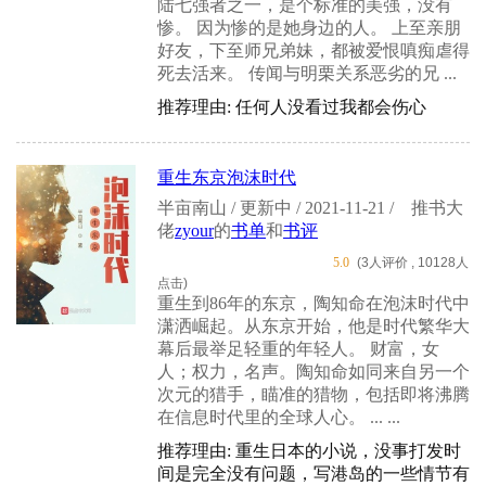
陆七强者之一，是个标准的美强，没有
惨。 因为惨的是她身边的人。 上至亲朋
好友，下至师兄弟妹，都被爱恨嗔痴虐得
死去活来。 传闻与明栗关系恶劣的兄 ...
推荐理由: 任何人没看过我都会伤心
重生东京泡沫时代
半亩南山 / 更新中 / 2021-11-21 /
推书大
佬
zyour
的
书单
和
书评
5.0
(3人评价 , 10128人
点击)
重生到86年的东京，陶知命在泡沫时代中
潇洒崛起。从东京开始，他是时代繁华大
幕后最举足轻重的年轻人。 财富，女
人；权力，名声。陶知命如同来自另一个
次元的猎手，瞄准的猎物，包括即将沸腾
在信息时代里的全球人心。 ... ...
推荐理由: 重生日本的小说，没事打发时
间是完全没有问题，写港岛的一些情节有