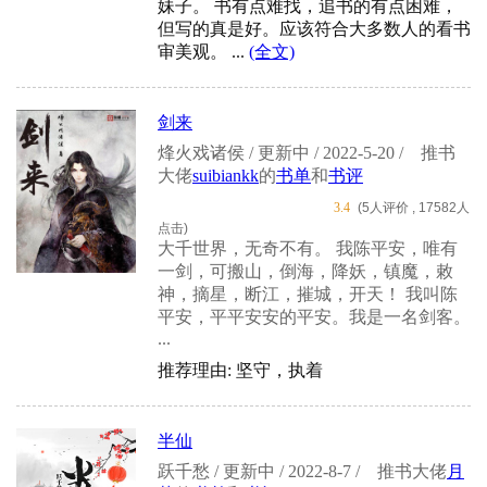
妹子。 书有点难找，追书的有点困难，
但写的真是好。应该符合大多数人的看书
审美观。 ...
(全文)
剑来
烽火戏诸侯 / 更新中 / 2022-5-20 /
推书
大佬
suibiankk
的
书单
和
书评
3.4
(5人评价 , 17582人
点击)
大千世界，无奇不有。 我陈平安，唯有
一剑，可搬山，倒海，降妖，镇魔，敕
神，摘星，断江，摧城，开天！ 我叫陈
平安，平平安安的平安。我是一名剑客。
...
推荐理由: 坚守，执着
半仙
跃千愁 / 更新中 / 2022-8-7 /
推书大佬
月