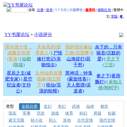
游客:
注册
|
登录
|
YY书屋
|
小说评分
|
邀请码
|
领取红包
|
繁體中
文
|
宽版
|
🌓
YY书屋论坛
»
小说评分
黑化强十倍，
天命高武(踏
我的强化修仙
余下的，只有
成魔百倍强
雪真人)
|
尸怪
之路(流浪鹰)
|
噪音(沉默的
(章渝)
|
仙都
修行笔记(亲
山海提灯(跃
爱)
|
天之下
(陈猿)
吻指尖)
千愁)
(三弦)
星辰之主(减
九州仙府首通
黑神话：钟鬼
拳之下(夜雨
肥专家)
|
星空
指南(国王陛
(蒙面怪客)
|
飘灯)
|
未知入
职业者(文抄
下)
|
俗仙(流
天人图谱(误
侵(荆柯守)
公)
浪的蛤蟆)
道者)
类型
全部分类
玄幻
奇幻
武侠
仙侠
都市
现实
军事
历史
游戏
体育
科幻
悬疑
短篇
诸天无限
轻小说
同人
其他
古代言情
现代言情