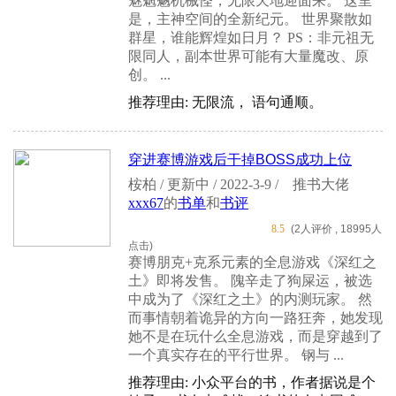
魅魍魉机械怪，无限天地迎面来。 这里
是，主神空间的全新纪元。 世界聚散如
群星，谁能辉煌如日月？ PS：非元祖无
限同人，副本世界可能有大量魔改、原
创。 ...
推荐理由: 无限流， 语句通顺。
穿进赛博游戏后干掉BOSS成功上位
桉柏 / 更新中 / 2022-3-9 /
推书大佬
xxx67
的
书单
和
书评
8.5
(2人评价 , 18995人
点击)
赛博朋克+克系元素的全息游戏《深红之
土》即将发售。 隗辛走了狗屎运，被选
中成为了《深红之土》的内测玩家。 然
而事情朝着诡异的方向一路狂奔，她发现
她不是在玩什么全息游戏，而是穿越到了
一个真实存在的平行世界。 钢与 ...
推荐理由: 小众平台的书，作者据说是个