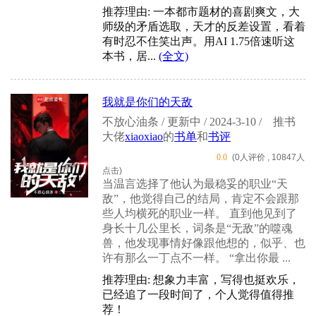
推荐理由: 一本都市题材的喜剧爽文，大
师级的矛盾选取，天才的反差设置，看着
有时忍不住笑出声。用AI 1.75倍速听这
本书，居...
(全文)
我就是你们的天敌
不放心油条 / 更新中 / 2024-3-10 /
推书
大佬
xiaoxiao
的
书单
和
书评
0.0
(0人评价 , 10847人
点击)
当温言选择了他认为最稳妥的职业“天
敌”，他觉得自己的结局，肯定不会跟那
些人均横死的职业一样。 直到他见到了
身长十几公里长，词条是“无敌”的噬魂
兽，他发现事情好像跟他想的，似乎、也
许有那么一丁点不一样。 “拿出你最 ...
推荐理由: 想象力丰富，写得也挺欢乐，
已经追了一段时间了，个人觉得值得推
荐！