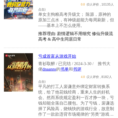
0.0
(0人评价 , 10135人
点击)
单女主狗粮高考升级文； 陈源，原神的
原加三点水，有神级超能力每周刷新，但
——基本上不怎么使用。
推荐理由: 剧情逻辑不用细究 修仙升级流
高考 & 高中生同居日常
亏成首富从游戏开始
青衫取醉 / 已完结 / 2024-3-30 /
推书大
佬
dnaanns
的
书单
和
书评
4.0
(2人评价 , 8182人
点击)
平凡的打工人裴谦意外绑定财富转换系
统，给了他花钱经商，重来人生的好机
会。然而系统规定盈利一百才挣一块，亏
钱却能全落自己腰包。为了亏钱，裴谦选
择了风险高，烧钱快的游戏行业，故意制
作了一款款违背市场规律的“另类”游戏 ...