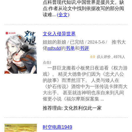
点科普现代知识,中国世界是援共文。缺
点:作者从论文中找到依据改写的部分阅
读难...
(全文)
文化入侵异世界
姐姐的新娘 / 已完结 / 2024-5-6 /
推书大
佬
mftxdd
的
书单
和
书评
0.0
(0人评价 , 4976人
点击)
一群巨龙搬着小板凳日夜追看《权力游
戏》。 精灵大德鲁伊们因为《忠犬八公
的故事》而潸然泪下。 人类与矮人在
《炉石传说》酒馆中为一张传说卡牌而大
大出手。 甚至就连神明也亲自来到凡间
催更小说《福尔摩斯探案集 ...
推荐理由: 文化胜利仅此一家
时空电商1949