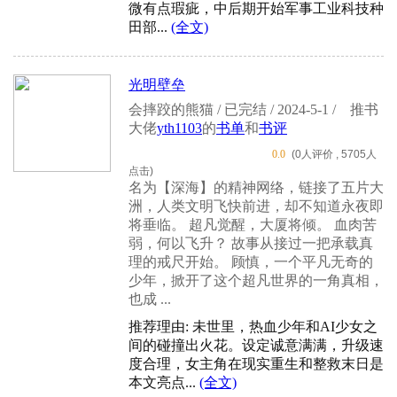
微有点瑕疵，中后期开始军事工业科技种
田部...
(全文)
光明壁垒
会摔跤的熊猫 / 已完结 / 2024-5-1 /
推书
大佬
yth1103
的
书单
和
书评
0.0
(0人评价 , 5705人
点击)
名为【深海】的精神网络，链接了五片大
洲，人类文明飞快前进，却不知道永夜即
将垂临。 超凡觉醒，大厦将倾。 血肉苦
弱，何以飞升？ 故事从接过一把承载真
理的戒尺开始。 顾慎，一个平凡无奇的
少年，掀开了这个超凡世界的一角真相，
也成 ...
推荐理由: 未世里，热血少年和AI少女之
间的碰撞出火花。设定诚意满满，升级速
度合理，女主角在现实重生和整救末日是
本文亮点...
(全文)