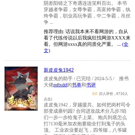
阴差阳错之下奇遇连连笑料百出。 本书
穿越者争霸，女尊争霸，高富帅争霸，纨
绔争霸，职业高玩争霸，中二争霸，吊丝
争 ...
推荐理由: 话说我本来不看网游的，自从
看了代练传说以后我疯狂找网游XXXX来
看。但网游xxxx真的同质化严重。 ...
(全
文)
新皮皮兔1942
皮皮兔的助手 / 已完结 / 2024-5-5 /
推书
大佬
mftxdd
的
书单
和
书评
0.0
(0人评价 , 4710人
点击)
皮皮兔1942，穿越援共。如何把岗村司令
部变成垂钓园? 合同进攻战术分几步?咱
们一步一步给鬼子上菜。 炮兵到底怎么
打?130毫米加农炮要能全打到鬼子的头
顶。 工业农业要起飞，四爷烟，八爷罐