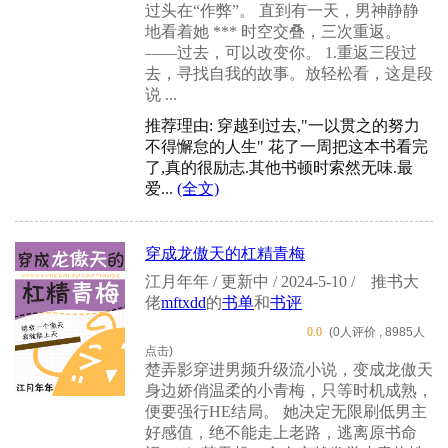
过头在“作弊”。 直到有一天，男神静静
地看着她 *** 时空交叠，三次重返。
——过去，可以改变你。 1.重返三段过
去，寻找自我的故事。放轻松看，这是段
说 ...
推荐理由: 穿越到过去,"一以贯之的努力
不得懈怠的人生" 花了一周把这本书看完
了,真的很励志.其他书顿时索然无味.最
爱...
(全文)
穿成龙傲天的杠精青梅
江月年年 / 更新中 / 2024-5-10 /
推书大
佬
mftxdd
的
书单
和
书评
0.0
(0人评价 , 8985人
点击)
楚弄影穿进男频升级流小说，变成龙傲天
身边娇俏温柔的小青梅，只等时机成熟，
便要强行HE结局。 她决定无限刷低男主
好感值，绝不能走上老路，逃离原书命