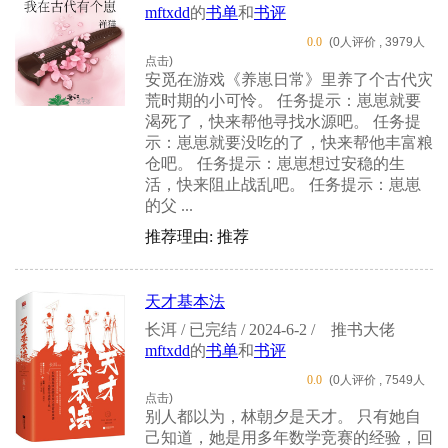
mftxdd
的
书单
和
书评
0.0
(0人评价 , 3979人
点击)
安觅在游戏《养崽日常》里养了个古代灾
荒时期的小可怜。 任务提示：崽崽就要
渴死了，快来帮他寻找水源吧。 任务提
示：崽崽就要没吃的了，快来帮他丰富粮
仓吧。 任务提示：崽崽想过安稳的生
活，快来阻止战乱吧。 任务提示：崽崽
的父 ...
推荐理由: 推荐
天才基本法
长洱 / 已完结 / 2024-6-2 /
推书大佬
mftxdd
的
书单
和
书评
0.0
(0人评价 , 7549人
点击)
别人都以为，林朝夕是天才。 只有她自
己知道，她是用多年数学竞赛的经验，回