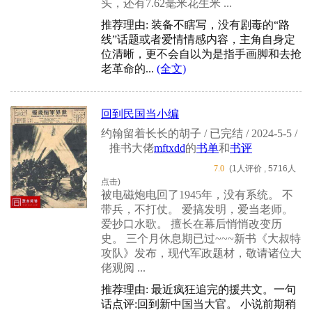
头，还有7.62毫米花生米 ...
推荐理由: 装备不瞎写，没有剧毒的“路
线”话题或者爱情情感内容，主角自身定
位清晰，更不会自以为是指手画脚和去抢
老革命的...
(全文)
回到民国当小编
约翰留着长长的胡子 / 已完结 / 2024-5-5 /
推书大佬
mftxdd
的
书单
和
书评
7.0
(1人评价 , 5716人
点击)
被电磁炮电回了1945年，没有系统。 不
带兵，不打仗。 爱搞发明，爱当老师。
爱抄口水歌。 擅长在幕后悄悄改变历
史。 三个月休息期已过~~~新书《大叔特
攻队》发布，现代军政题材，敬请诸位大
佬观阅 ...
推荐理由: 最近疯狂追完的援共文。一句
话点评:回到新中国当大官。 小说前期稍