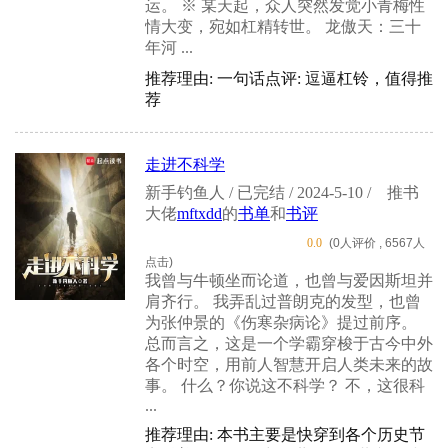
运。 ※ 某天起，众人突然发觉小青梅性
情大变，宛如杠精转世。 龙傲天：三十
年河 ...
推荐理由: 一句话点评: 逗逼杠铃，值得推
荐
走进不科学
新手钓鱼人 / 已完结 / 2024-5-10 /
推书
大佬
mftxdd
的
书单
和
书评
0.0
(0人评价 , 6567人
点击)
我曾与牛顿坐而论道，也曾与爱因斯坦并
肩齐行。 我弄乱过普朗克的发型，也曾
为张仲景的《伤寒杂病论》提过前序。
总而言之，这是一个学霸穿梭于古今中外
各个时空，用前人智慧开启人类未来的故
事。 什么？你说这不科学？ 不，这很科
...
推荐理由: 本书主要是快穿到各个历史节