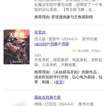
在魔法学院中遭尽白眼，还绑定了一个奇
怪的论坛系统。 【男主铁飞舞，走 ...
推荐理由: 穿进漫画参与主角团剧情
天官志
活儿该 / 更新中 / 2024-6-5 /
推书大佬
yth1103
的
书单
和
书评
0.0
(0人评价 , 7712人
点击)
天发杀机，移星换宿，地发杀机，龙蛇起
陆。人发杀机，天翻地覆。
推荐理由: 《从姑获鸟开始》的新作品，
清末民初的平行空间，以心电为基础，仙
草，刺激 ...
(全文)
我在古代有个崽
禅猫 / 已完结 / 2024-6-4 /
推书大佬