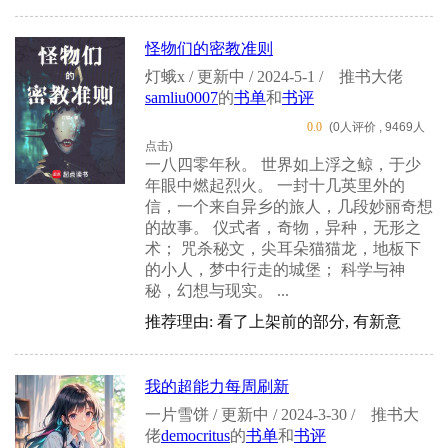
怪物们的密教准则
灯蛾x / 更新中 / 2024-5-1 /
推书大佬
samliu0007
的
书单
和
书评
0.0
(0人评价 , 9469人
点击)
一八四零年秋。 世界如上浮之鲸，于少
年眼中燃起烈火。 一封十几英里外的
信，一个来自异乡的旅人，几段妙丽奇想
的故事。 仪式者，奇物，异种，无形之
术； 咒杀秘文，尖耳朵猫猫龙，地板下
的小人，梦中行走的城堡； 科学与神
秘，幻想与现实。 ...
推荐理由: 看了上架前的部分, 有新意
我的超能力每周刷新
一片雪饼 / 更新中 / 2024-3-30 /
推书大
佬
democritus
的
书单
和
书评