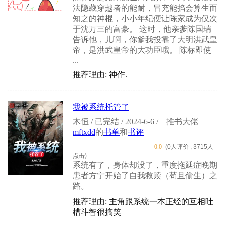
法隐藏穿越者的能耐，冒充能掐会算生而
知之的神棍，小小年纪便让陈家成为仅次
于沈万三的富豪。 这时，他亲爹陈国瑞
告诉他，儿啊，你爹我投靠了大明洪武皇
帝，是洪武皇帝的大功臣哦。 陈标即使
...
推荐理由: 神作.
我被系统托管了
木恒 / 已完结 / 2024-6-6 /
推书大佬
mftxdd
的
书单
和
书评
0.0
(0人评价 , 3715人
点击)
系统有了，身体却没了，重度拖延症晚期
患者方宁开始了自我救赎（苟且偷生）之
路。
推荐理由: 主角跟系统一本正经的互相吐
槽斗智很搞笑