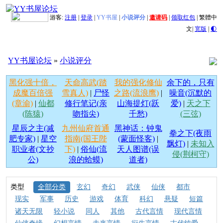
游客:
注册
|
登录
|
YY书屋
|
小说评分
|
邀请码
|
领取红包
|
繁體中
文
|
宽版
|
🌓
YY书屋论坛
»
小说评分
黑化强十倍，
天命高武(踏
我的强化修仙
余下的，只有
成魔百倍强
雪真人)
|
尸怪
之路(流浪鹰)
|
噪音(沉默的
(章渝)
|
仙都
修行笔记(亲
山海提灯(跃
爱)
|
天之下
(陈猿)
吻指尖)
千愁)
(三弦)
星辰之主(减
九州仙府首通
黑神话：钟鬼
拳之下(夜雨
肥专家)
|
星空
指南(国王陛
(蒙面怪客)
|
飘灯)
|
未知入
职业者(文抄
下)
|
俗仙(流
天人图谱(误
侵(荆柯守)
公)
浪的蛤蟆)
道者)
类型
全部分类
玄幻
奇幻
武侠
仙侠
都市
现实
军事
历史
游戏
体育
科幻
悬疑
短篇
诸天无限
轻小说
同人
其他
古代言情
现代言情