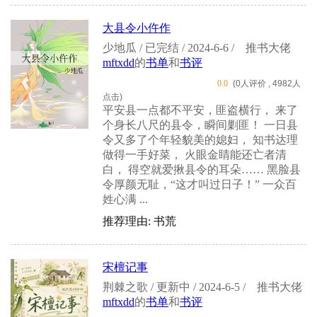
大县令小仵作
少地瓜 / 已完结 / 2024-6-6 /
推书大佬
mftxdd
的
书单
和
书评
0.0
(0人评价 , 4982人
点击)
平安县一点都不平安，匪盗横行， 来了
个身长八尺的县令，瞬间剿匪！ 一日县
令又多了个年轻貌美的媳妇， 知书达理
做得一手好菜， 火眼金睛能还亡者清
白， 得空就爱揪县令的耳朵…… 黑脸县
令厚颜无耻，“这才叫过日子！” 一众百
姓心满 ...
推荐理由: 书荒
宋檀记事
荆棘之歌 / 更新中 / 2024-6-5 /
推书大佬
mftxdd
的
书单
和
书评