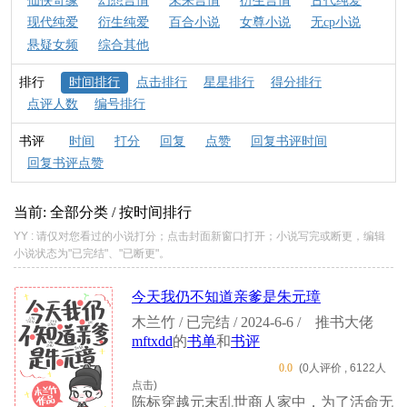
仙侠奇缘
幻想言情
未来言情
衍生言情
古代纯爱
现代纯爱
衍生纯爱
百合小说
女尊小说
无cp小说
悬疑女频
综合其他
排行
时间排行
点击排行
星星排行
得分排行
点评人数
编号排行
书评
时间
打分
回复
点赞
回复书评时间
回复书评点赞
当前: 全部分类 / 按时间排行
YY : 请仅对您看过的小说打分；点击封面新窗口打开；小说写完或断更，编辑
小说状态为"已完结"、"已断更"。
今天我仍不知道亲爹是朱元璋
木兰竹 / 已完结 / 2024-6-6 /
推书大佬
mftxdd
的
书单
和
书评
0.0
(0人评价 , 6122人
点击)
陈标穿越元末乱世商人家中，为了活命无