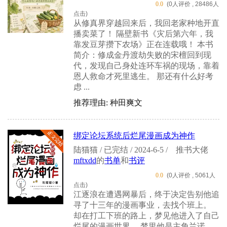
0.0
(0人评价 , 28486人
点击)
从修真界穿越回来后，我回老家种地开直
播卖菜了！ 隔壁新书《灾后第六年，我
靠发豆芽攒下农场》正在连载哦！ 本书
简介：修成金丹渡劫失败的宋檀回到现
代，发现自己身处连环车祸的现场，靠着
恩人救命才死里逃生。 那还有什么好考
虑 ...
推荐理由: 种田爽文
绑定论坛系统后烂尾漫画成为神作
陆猫猫 / 已完结 / 2024-6-5 /
推书大佬
mftxdd
的
书单
和
书评
0.0
(0人评价 , 5061人
点击)
江逐浪在遭遇网暴后，终于决定告别他追
寻了十三年的漫画事业，去找个班上。
却在打工下班的路上，梦见他进入了自己
烂尾的漫画世界。 梦里他是主角兰诺，