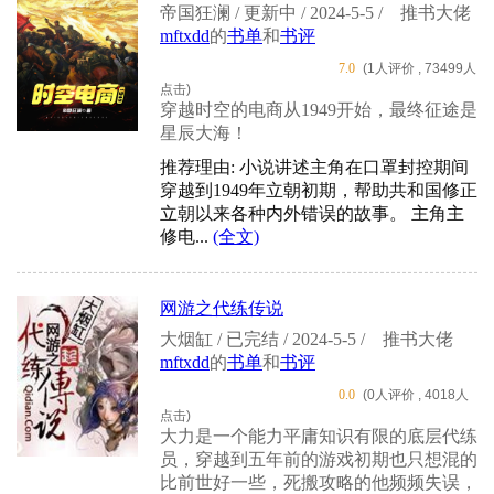
帝国狂澜 / 更新中 / 2024-5-5 /
推书大佬
mftxdd
的
书单
和
书评
7.0
(1人评价 , 73499人
点击)
穿越时空的电商从1949开始，最终征途是
星辰大海！
推荐理由: 小说讲述主角在口罩封控期间
穿越到1949年立朝初期，帮助共和国修正
立朝以来各种内外错误的故事。 主角主
修电...
(全文)
网游之代练传说
大烟缸 / 已完结 / 2024-5-5 /
推书大佬
mftxdd
的
书单
和
书评
0.0
(0人评价 , 4018人
点击)
大力是一个能力平庸知识有限的底层代练
员，穿越到五年前的游戏初期也只想混的
比前世好一些，死搬攻略的他频频失误，