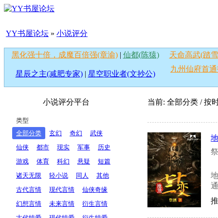
YY书屋论坛
»
小说评分
黑化强十倍，成魔百倍强(章渝)
|
仙都(陈猿)
天命高武(踏雪
九州仙府首通
星辰之主(减肥专家)
|
星空职业者(文抄公)
小说评分平台
当前: 全部分类 / 
类型
全部分类
玄幻
奇幻
武侠
仙侠
都市
现实
军事
历史
祭
游戏
体育
科幻
悬疑
短篇
诸天无限
轻小说
同人
其他
通
古代言情
现代言情
仙侠奇缘
推
幻想言情
未来言情
衍生言情
古代纯爱
现代纯爱
衍生纯爱