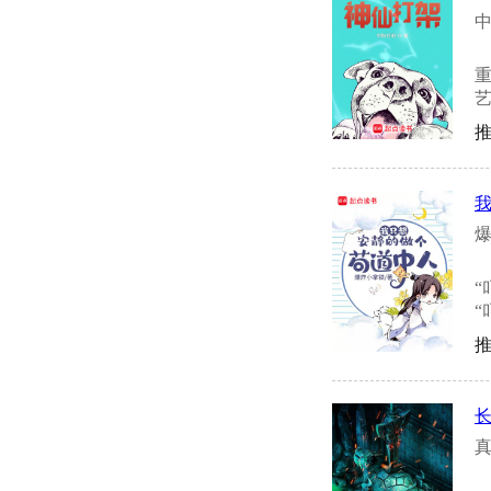
中
艺
推
爆
“
“
推
真