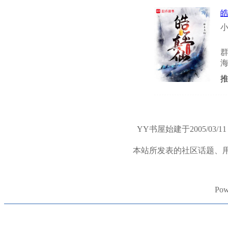
小
群
海
YY书屋始建于2005/
本站所发表的社区话题、
Pow