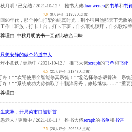
秋月明 / 已完结 / 2021-10-12 /
推书大佬
duanwencn
的
书单
和
书
7.0
(8人评价 , 11953人点击)
重回90年代，那个神仙打架的纯真时光，荆小强用他那天下无敌
工作上班族，打卡上台，打卡下班，什么顶礼膜拜，什么歌坛荣耀可
荐理由: 中秋月明的书一直都比较合口味
我只想安静的做个苟道中人
炸小拿铁 / 更新中 / 2021-10-12 /
推书大佬
seraph
的
书单
和
书评
6.5
(21人评价 , 21343人点击)
叮咚！” “欢迎使用全智能修真系统！” “您选择修炼锻骨决，
叮咚！” “系统成功为你偷取了十颗淬骨丹，修炼继续……” “重要
荐理由:
长生志异，开局菜市口被斩首
愚老人 / 更新中 / 2021-10-11 /
推书大佬
seraph
的
书单
和
书评
7.5
(20人评价 , 20628人点击)