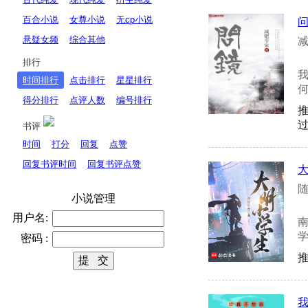
百合小说
女尊小说
无cp小说
悬疑女频
综合其他
减
排行
时间排行
点击排行
星星排行
何
得分排行
点评人数
编号排行
过
书评
时间
打分
回复
点赞
回复书评时间
回复书评点赞
随
小说管理
用户名:
密码 :
推