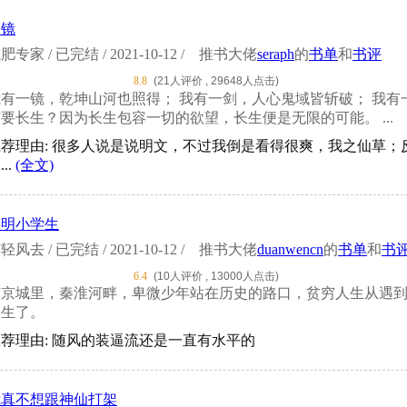
问镜
肥专家 / 已完结 / 2021-10-12 /
推书大佬
seraph
的
书单
和
书评
8.8
(21人评价 , 29648人点击)
我有一镜，乾坤山河也照得； 我有一剑，人心鬼域皆斩破； 我有
要长生？因为长生包容一切的欲望，长生便是无限的可能。 ...
推荐理由: 很多人说是说明文，不过我倒是看得很爽，我之仙草
...
(全文)
大明小学生
轻风去 / 已完结 / 2021-10-12 /
推书大佬
duanwencn
的
书单
和
书
6.4
(10人评价 , 13000人点击)
南京城里，秦淮河畔，卑微少年站在历史的路口，贫穷人生从遇到
学生了。
荐理由: 随风的装逼流还是一直有水平的
我真不想跟神仙打架