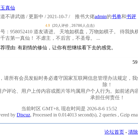
皓玉真仙
道不讲武德 / 更新中 / 2021-10-7 /
推书大佬
admin
的
书单
和
书评
4.9
(20人评价 , 26786人点击)
号：958052410 道友请进。 天地如棋盘，万物如棋子。 
千古第一真仙！ 不虐主，不后宫，不圣母。 ...
推荐理由: 有剧情的修仙，让你有想继续看下去的感觉。
59
03/11，请所有会员发贴时务必遵守国家互联网信息管理办法规
除！
用户评论、用户上传内容或图片等均属用户个人行为。如前述内
承担任何责任！
当前时区 GMT+8, 现在时间是 2026-8-6 15:52
ered by
Discuz
, Processed in 0.014013 second(s), 2 queries , Gzip en
论坛首页
-
清除 