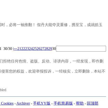
待我执棋时，必将一袖推翻！ 假丹大能夺灵重修，携至宝，成就皓玉
1
30/30
|‹
‹‹
21
22
23
24
25
26
27
28
29
30
定，我们拒绝任何色情、盗版、反动、诽谤内容，一经发现，即作删
容侵害您的权益，欢迎举报投诉，一经核实，立即删除，本站不
abled
Cookies
-
Archiver
-
手机YY版
-
手机简易版
-
帮助
-
回顶部