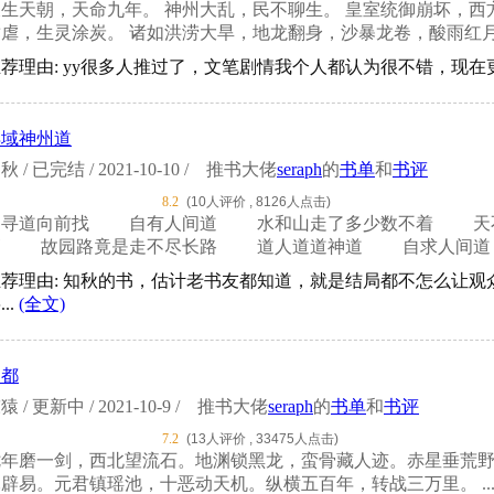
长生天朝，天命九年。 神州大乱，民不聊生。 皇室统御崩坏，西
虐，生灵涂炭。 诸如洪涝大旱，地龙翻身，沙暴龙卷，酸雨红月、
荐理由: yy很多人推过了，文笔剧情我个人都认为很不错，现在
异域神州道
秋 / 已完结 / 2021-10-10 /
推书大佬
seraph
的
书单
和
书评
8.2
(10人评价 , 8126人点击)
自寻道向前找 自有人间道 水和山走了多少数不着 天
高 故园路竟是走不尽长路 道人道道神道 自求人间道 
推荐理由: 知秋的书，估计老书友都知道，就是结局都不怎么让观
...
(全文)
仙都
猿 / 更新中 / 2021-10-9 /
推书大佬
seraph
的
书单
和
书评
7.2
(13人评价 , 33475人点击)
七年磨一剑，西北望流石。地渊锁黑龙，蛮骨藏人迹。赤星垂荒
辟易。元君镇瑶池，十恶动天机。纵横五百年，转战三万里。 ..