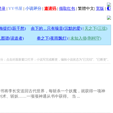
登录
|
YY书屋
|
小说评分
|
邀请码
|
领取红包
|
繁體中文
|
宽版
|
🌓
海提灯(跃千愁)
余下的，只有噪音(沉默的爱)
|
天之下(三弦)
图谱(误道者)
拳之下(夜雨飘灯)
|
未知入侵(荆柯守)
说打分；点击封面新窗口打开；小说写完或断更，编辑小说状态为"已完结"、"已断更"。
壳书将李长安送回古代世界，每斩杀一个妖魔，就获得一项神
、斩妖……一项项神通从书中获得。 当 ...