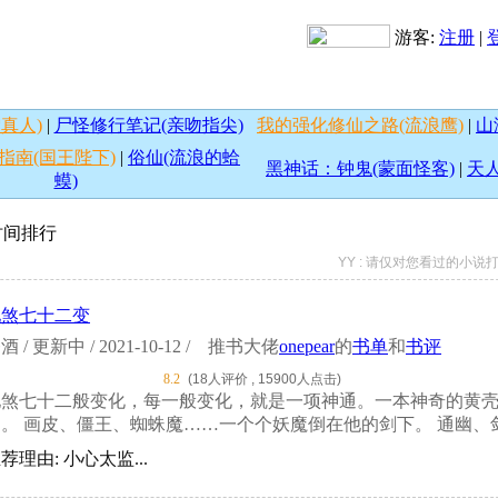
游客:
注册
|
真人)
|
尸怪修行笔记(亲吻指尖)
我的强化修仙之路(流浪鹰)
|
山
指南(国王陛下)
|
俗仙(流浪的蛤
黑神话：钟鬼(蒙面怪客)
|
天人
蟆)
按时间排行
YY : 请仅对您看过的小
地煞七十二变
酒 / 更新中 / 2021-10-12 /
推书大佬
onepear
的
书单
和
书评
8.2
(18人评价 , 15900人点击)
地煞七十二般变化，每一般变化，就是一项神通。一本神奇的黄
。 画皮、僵王、蜘蛛魔……一个个妖魔倒在他的剑下。 通幽、剑术
荐理由: 小心太监...