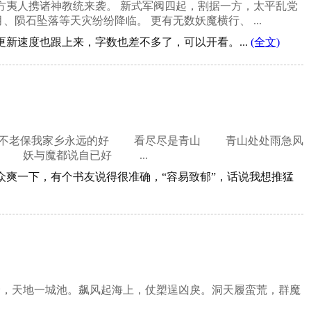
方夷人携诸神教统来袭。 新式军阀四起，割据一方，太平乱党
陨石坠落等天灾纷纷降临。 更有无数妖魔横行、 ...
更新速度也跟上来，字数也差不多了，可以开看。...
(全文)
不老保我家乡永远的好 看尽尽是青山 青山处处雨急风
妖与魔都说自已好 ...
众爽一下，有个书友说得很准确，“容易致郁”，话说我想推猛
野，天地一城池。飙风起海上，仗槊逞凶戾。洞天履蛮荒，群魔
.