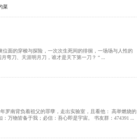
的菜
武侠位面的穿梭与探险，一次次生死间的徘徊，一场场与人性的
弯刀、天涯明月刀，谁才是天下第一刀？ “ ...
年罗南背负着祖父的罪孽，走出实验室，且看他： 高举燃烧的
物皆备于我；必信：吾心即是宇宙。 书友群：474391 ...