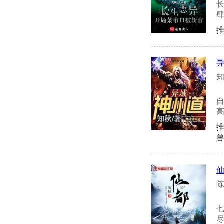
肆
推
知
兽
陈
尽