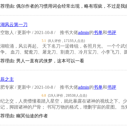
推荐理由: 偶尔作者的习惯用词会经常出现，略有瑕疵，不过是我
江湖风云第一刀
空散人 / 更新中 / 2021-10-8 /
推书大佬
admin
的
书单
和
书评
5.1
(8人评价 , 17155人点击)
江湖暗涌，风云再起。 天下名刀一逞锋锐，各照月光。 一个个
争。 血刀、鸳鸯刀、屠龙刀、割鹿刀、冷月宝刀、小李飞刀、圆月
荐理由: 男人一直有武侠梦，这本可以一看
星辰之主
肥专家 / 更新中 / 2021-10-8 /
推书大佬
admin
的
书单
和
书评
6.8
(19人评价 , 28538人点击)
世纪之交，人类懵懂着踏入星空，就此暴露在诸神的视线之下。少
记，脚踏诸神的尸骨； 书写万物的格式，增删宇宙的星图。 当知：万
荐理由: 幽冥仙途的作者