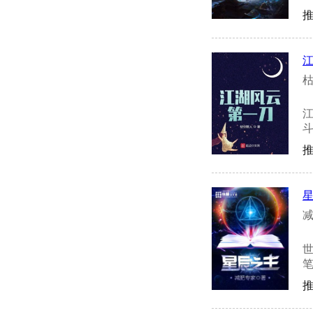
枯
斗
推
减
笔
推