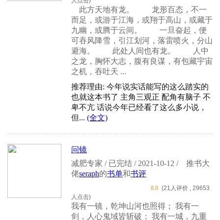
人点击)
此方天地有龙。 龙形百态，不一
而足，或游于江海，或翔于高山，或藏于
九幽，或腾于云间。 一旦奋起，便
可吞风降雪，引江划河，落雷喷火，分山
避海。 此处人间也有龙。 人中
之龙，胸怀大志，腹有良谋，有包藏宇宙
之机，吞吐天 ...
推荐理由: 今年说实话能写的这么踏实的
也就这本书了 主角三观正 配角有脑子 不
卑不亢 话说今年已经看了这么多小说，
但...
(全文)
问镜
减肥专家 / 已完结 / 2021-10-12 /
推书大
佬
seraph
的
书单
和
书评
8.8
(21人评价 , 29653
人点击)
我有一镜，乾坤山河也照得； 我有一
剑，人心鬼域皆斩破； 我有一城，九重