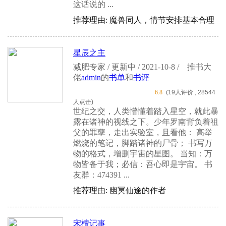
这话说的 ...
推荐理由: 魔兽同人，情节安排基本合理
星辰之主
减肥专家 / 更新中 / 2021-10-8 /
推书大
佬
admin
的
书单
和
书评
6.8
(19人评价 , 28544
人点击)
世纪之交，人类懵懂着踏入星空，就此暴
露在诸神的视线之下。少年罗南背负着祖
父的罪孽，走出实验室，且看他： 高举
燃烧的笔记，脚踏诸神的尸骨； 书写万
物的格式，增删宇宙的星图。 当知：万
物皆备于我；必信：吾心即是宇宙。 书
友群：474391 ...
推荐理由: 幽冥仙途的作者
宋檀记事