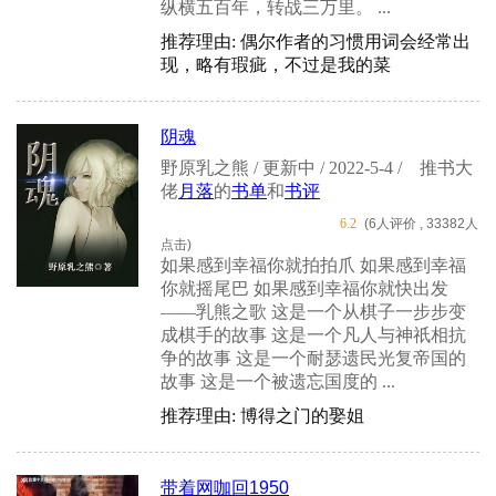
纵横五百年，转战三万里。 ...
推荐理由: 偶尔作者的习惯用词会经常出
现，略有瑕疵，不过是我的菜
阴魂
野原乳之熊 / 更新中 / 2022-5-4 /
推书大
佬
月落
的
书单
和
书评
6.2
(6人评价 , 33382人
点击)
如果感到幸福你就拍拍爪 如果感到幸福
你就摇尾巴 如果感到幸福你就快出发
——乳熊之歌 这是一个从棋子一步步变
成棋手的故事 这是一个凡人与神祇相抗
争的故事 这是一个耐瑟遗民光复帝国的
故事 这是一个被遗忘国度的 ...
推荐理由: 博得之门的娶姐
带着网咖回1950