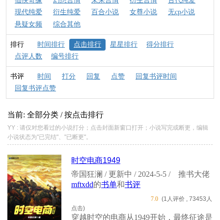
仙侠奇缘
幻想言情
未来言情
衍生言情
古代纯爱
现代纯爱
衍生纯爱
百合小说
女尊小说
无cp小说
悬疑女频
综合其他
排行
时间排行
点击排行
星星排行
得分排行
点评人数
编号排行
书评
时间
打分
回复
点赞
回复书评时间
回复书评点赞
当前: 全部分类 / 按点击排行
YY : 请仅对您看过的小说打分；点击封面新窗口打开；小说写完或断更，编辑
小说状态为"已完结"、"已断更"。
时空电商1949
帝国狂澜 / 更新中 / 2024-5-5 /
推书大佬
mftxdd
的
书单
和
书评
7.0
(1人评价 , 73453人
点击)
穿越时空的电商从1949开始，最终征途是