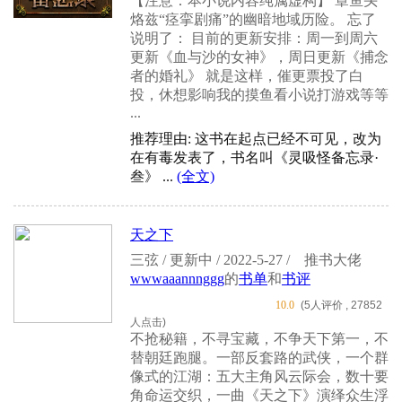
【注意：本小说内容纯属虚构】 章鱼头
烙兹“痉挛剧痛”的幽暗地域历险。 忘了
说明了： 目前的更新安排：周一到周六
更新《血与沙的女神》，周日更新《捕念
者的婚礼》 就是这样，催更票投了白
投，休想影响我的摸鱼看小说打游戏等等
...
推荐理由: 这书在起点已经不可见，改为
在有毒发表了，书名叫《灵吸怪备忘录·
叁》 ...
(全文)
天之下
三弦 / 更新中 / 2022-5-27 /
推书大佬
wwwaaannnggg
的
书单
和
书评
10.0
(5人评价 , 27852
人点击)
不抢秘籍，不寻宝藏，不争天下第一，不
替朝廷跑腿。一部反套路的武侠，一个群
像式的江湖：五大主角风云际会，数十要
角命运交织，一曲《天之下》演绎众生浮