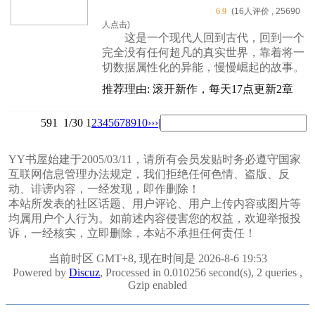
6.9
(16人评价 , 25690
人点击)
这是一个现代人回到古代，回到一个
完全没有任何超凡的真实世界，靠着将一
切数据属性化的异能，慢慢崛起的故事。
推荐理由: 滚开新作，每天17点更新2章
591
1/30
1
2
3
4
5
6
7
8
9
10
››
›|
YY书屋始建于2005/03/11，请所有会员发贴时务必遵守国家
互联网信息管理办法规定，我们拒绝任何色情、盗版、反
动、诽谤内容，一经发现，即作删除！
本站所发表的社区话题、用户评论、用户上传内容或图片等
均属用户个人行为。如前述内容侵害您的权益，欢迎举报投
诉，一经核实，立即删除，本站不承担任何责任！
当前时区 GMT+8, 现在时间是 2026-8-6 19:53
Powered by
Discuz
, Processed in 0.010256 second(s), 2 queries ,
Gzip enabled