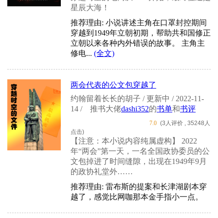
星辰大海！
推荐理由: 小说讲述主角在口罩封控期间
穿越到1949年立朝初期，帮助共和国修正
立朝以来各种内外错误的故事。 主角主
修电...
(全文)
两会代表的公文包穿越了
约翰留着长长的胡子 / 更新中 / 2022-11-
14 /
推书大佬
dashi352
的
书单
和
书评
7.0
(3人评价 , 35248人
点击)
【注意：本小说内容纯属虚构】 2022
年“两会”第一天，一名全国政协委员的公
文包掉进了时间缝隙，出现在1949年9月
的政协礼堂外……
推荐理由: 雷布斯的提案和长津湖剧本穿
越了，感觉比网咖那本金手指小一点。