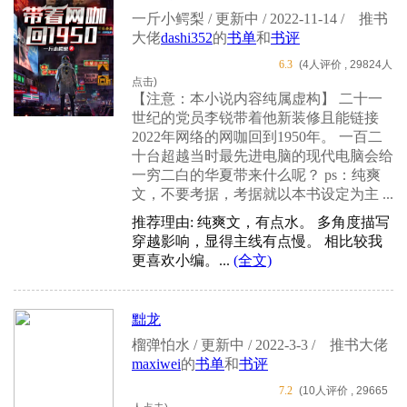
一斤小鳄梨 / 更新中 / 2022-11-14 /
推书
大佬
dashi352
的
书单
和
书评
6.3
(4人评价 , 29824人
点击)
【注意：本小说内容纯属虚构】 二十一
世纪的党员李锐带着他新装修且能链接
2022年网络的网咖回到1950年。 一百二
十台超越当时最先进电脑的现代电脑会给
一穷二白的华夏带来什么呢？ ps：纯爽
文，不要考据，考据就以本书设定为主 ...
推荐理由: 纯爽文，有点水。 多角度描写
穿越影响，显得主线有点慢。 相比较我
更喜欢小编。...
(全文)
黜龙
榴弹怕水 / 更新中 / 2022-3-3 /
推书大佬
maxiwei
的
书单
和
书评
7.2
(10人评价 , 29665