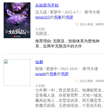
从姑获鸟开始
活儿该 / 更新中 / 2022-2-7 /
推书大佬
jinjun315
的
书单
和
书评
7.0
(10人评价 , 34855
人点击)
无限流，
推荐理由: 无限流，技能体系为楚地神
系，近两年无限流中的大作
仙都
陈猿 / 更新中 / 2021-10-9 /
推书大佬
seraph
的
书单
和
书评
7.2
(13人评价 , 33484
人点击)
七年磨一剑，西北望流石。地渊锁黑龙，
蛮骨藏人迹。赤星垂荒野，天地一城池。
飙风起海上，仗槊逞凶戾。洞天履蛮荒，
群魔尽辟易。元君镇瑶池，十恶动天机。