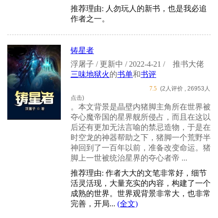
推荐理由: 人勿玩人的新书，也是我必追
作者之一。
铸星者
浮屠子 / 更新中 / 2022-4-21 /
推书大佬
三味地狱火
的
书单
和
书评
7.5
(2人评价 , 26953人
点击)
。本文背景是晶壁内猪脚主角所在世界被
夺心魔帝国的星界舰所侵占，而且在这以
后还有更加无法言喻的禁忌造物，于是在
时空龙的神器帮助之下，猪脚一个荒野半
神回到了一百年以前，准备改变命运。猪
脚上一世被统治星界的夺心者帝 ...
推荐理由: 作者大大的文笔非常好，细节
活灵活现，大量充实的内容，构建了一个
成熟的世界。世界观背景非常大，也非常
完善，开局...
(全文)