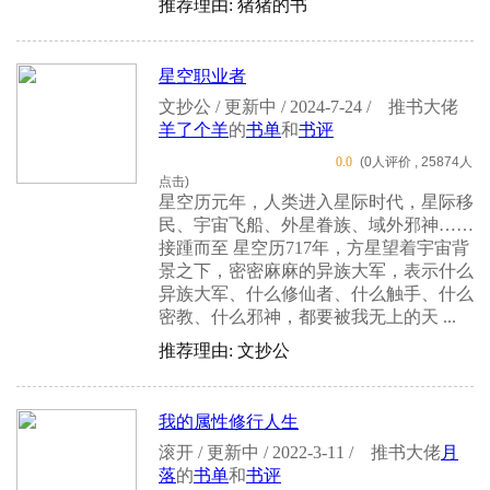
推荐理由: 猪猪的书
星空职业者
文抄公 / 更新中 / 2024-7-24 /
推书大佬
羊了个羊
的
书单
和
书评
0.0
(0人评价 , 25874人
点击)
星空历元年，人类进入星际时代，星际移
民、宇宙飞船、外星眷族、域外邪神……
接踵而至 星空历717年，方星望着宇宙背
景之下，密密麻麻的异族大军，表示什么
异族大军、什么修仙者、什么触手、什么
密教、什么邪神，都要被我无上的天 ...
推荐理由: 文抄公
我的属性修行人生
滚开 / 更新中 / 2022-3-11 /
推书大佬
月
落
的
书单
和
书评