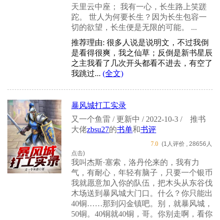
天里云中座； 我有一心，长生路上笑蹉
跎。 世人为何要长生？因为长生包容一
切的欲望，长生便是无限的可能。 ...
推荐理由: 很多人说是说明文，不过我倒
是看得很爽，我之仙草；反倒是新书星辰
之主我看了几次开头都看不进去，有空了
我跳过...
(全文)
暴风城打工实录
又一个鱼雷 / 更新中 / 2022-10-3 /
推书
大佬
zbsu27
的
书单
和
书评
7.0
(1人评价 , 28656人
点击)
我叫杰斯·塞索，洛丹伦来的，我有力
气，有耐心，年轻有脑子，只要一个银币
我就愿意加入你的队伍，把木头从东谷伐
木场送到暴风城大门口。什么？你只能出
40铜……那到闪金镇吧。别，就暴风城，
50铜。40铜就40铜，哥。你别走啊，看你