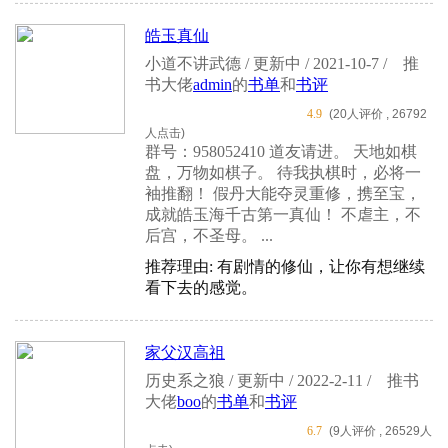
皓玉真仙
小道不讲武德 / 更新中 / 2021-10-7 /
推
书大佬
admin
的
书单
和
书评
4.9
(20人评价 , 26792
人点击)
群号：958052410 道友请进。 天地如棋
盘，万物如棋子。 待我执棋时，必将一
袖推翻！ 假丹大能夺灵重修，携至宝，
成就皓玉海千古第一真仙！ 不虐主，不
后宫，不圣母。 ...
推荐理由: 有剧情的修仙，让你有想继续
看下去的感觉。
家父汉高祖
历史系之狼 / 更新中 / 2022-2-11 /
推书
大佬
boo
的
书单
和
书评
6.7
(9人评价 , 26529人