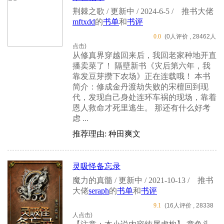
荆棘之歌 / 更新中 / 2024-6-5 /
推书大佬
mftxdd
的
书单
和
书评
0.0
(0人评价 , 28462人
点击)
从修真界穿越回来后，我回老家种地开直
播卖菜了！ 隔壁新书《灾后第六年，我
靠发豆芽攒下农场》正在连载哦！ 本书
简介：修成金丹渡劫失败的宋檀回到现
代，发现自己身处连环车祸的现场，靠着
恩人救命才死里逃生。 那还有什么好考
虑 ...
推荐理由: 种田爽文
灵吸怪备忘录
魔力的真髓 / 更新中 / 2021-10-13 /
推书
大佬
seraph
的
书单
和
书评
9.1
(16人评价 , 28338
人点击)