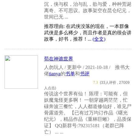
沉，侠与权，治与乱，欲与爱，种种荒诞
离奇、不可思议。故事架空在昆仑纪元，
世间已无 ...
推荐理由: 在武侠没落的现在，一本群像
武侠是多么稀少，而且作者是真的很会讲
故事，好书，推荐！...
(全文)
苟在神诡世界
人勿玩人 / 更新中 / 2021-10-18 /
推书大
佬
tianya
的
书单
和
书评
7.3
(33人评价 , 27009
人点击)
传说这个世界有仙！ 陈理：可能有，但
妖魔鬼怪更多啊！ 一朝穿越两茫茫，忙
碌奔波三餐忙，人人都道修仙好，谁见尸
骨露道旁。 【已有过万均订作品《曙光
纪元》，精品作品《重林巨蜥》，品质保
证】 QQ新群号:792315181（老群已阵
亡） ... ...