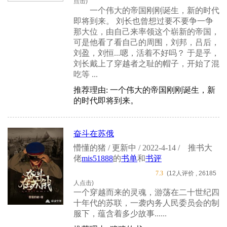
点击)
一个伟大的帝国刚刚诞生，新的时代
即将到来。 刘长也曾想过要不要争一争
那大位，由自己来率领这个崭新的帝国，
可是他看了看自己的周围，刘邦，吕后，
刘盈，刘恒...嗯，活着不好吗？ 于是乎，
刘长戴上了穿越者之耻的帽子，开始了混
吃等 ...
推荐理由: 一个伟大的帝国刚刚诞生，新
的时代即将到来。
奋斗在苏俄
懵懂的猪 / 更新中 / 2022-4-14 /
推书大
佬
mis51888
的
书单
和
书评
7.3
(12人评价 , 26185
人点击)
一个穿越而来的灵魂，游荡在二十世纪四
十年代的苏联，一袭内务人民委员会的制
服下，蕴含着多少故事......