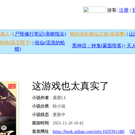
游客:
注册
|
真人)
|
尸怪修行笔记(亲吻指尖)
我的强化修仙之路(流浪鹰)
|
山
指南(国王陛下)
|
俗仙(流浪的蛤
黑神话：钟鬼(蒙面怪客)
|
天人
蟆)
这游戏也太真实了
小说作者
: 晨星LL
小说分类
: 轻小说
小说状态
: 更新中
添加时间
: 2021-11-26 10:42
首发网址
:
https://book.qidian.com/info/1029391348/
[