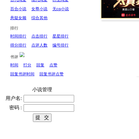
百合小说
女尊小说
无cp小说
悬疑女频
综合其他
排行
时间排行
点击排行
星星排行
得分排行
点评人数
编号排行
书评
时间
打分
回复
点赞
回复书评时间
回复书评点赞
小说管理
用户名:
密码 :