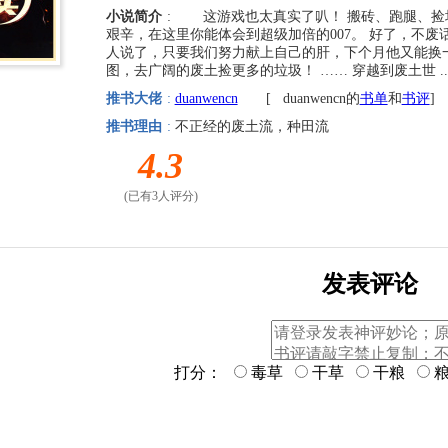
小说简介
: 这游戏也太真实了叭！ 搬砖、跑腿、捡
艰辛，在这里你能体会到超级加倍的007。 好了，不废
人说了，只要我们努力献上自己的肝，下个月他又能换
图，去广阔的废土捡更多的垃圾！ …… 穿越到废土世 ..
推书大佬
:
duanwencn
[
duanwencn的
书单
和
书评
]
推书理由
:
不正经的废土流，种田流
4.3
(已有3人评分)
发表评论
打分：
毒草
干草
干粮
粮