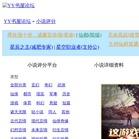
YY书屋论坛
»
小说评分
黑化强十倍，成魔百倍强(章渝)
|
仙都(陈猿)
天命高武(踏雪
九州仙府首通
星辰之主(减肥专家)
|
星空职业者(文抄公)
小说评分平台
小说详细资料
类型
全部分类
玄幻
奇幻
武侠
仙侠
都市
现实
军事
历史
游戏
体育
科幻
悬疑
短篇
诸天无限
轻小说
同人
其他
古代言情
现代言情
仙侠奇缘
幻想言情
未来言情
衍生言情
古代纯爱
现代纯爱
衍生纯爱