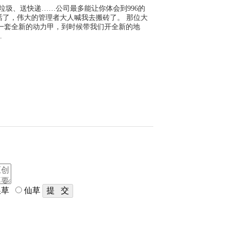
垃圾、送快递……公司最多能让你体会到996的
话了，伟大的管理者大人喊我去搬砖了。 那位大
一套全新的动力甲，到时候带我们开全新的地
.
草
仙草