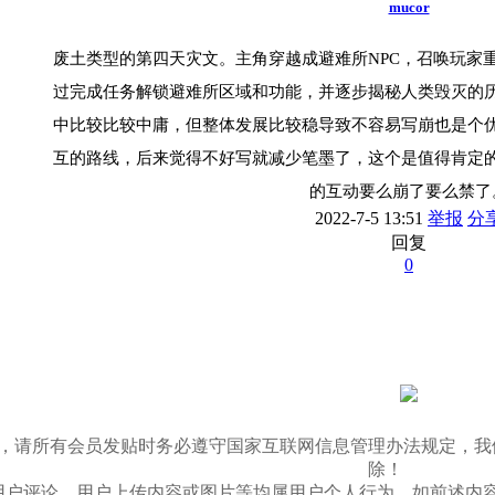
mucor
废土类型的第四天灾文。主角穿越成避难所NPC，召唤玩家
过完成任务解锁避难所区域和功能，并逐步揭秘人类毁灭的
中比较比较中庸，但整体发展比较稳导致不容易写崩也是个
互的路线，后来觉得不好写就减少笔墨了，这个是值得肯定
的互动要么崩了要么禁了
2022-7-5 13:51
举报
分
回复
0
03/11，请所有会员发贴时务必遵守国家互联网信息管理办法规
除！
用户评论、用户上传内容或图片等均属用户个人行为。如前述内