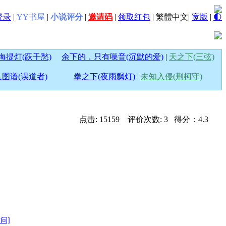
登录
|
YY书屋
|
小说评分
|
邀请码
|
领取红包
|
繁體中文
|
宽版
|
🌓
海提灯(跃千愁)
余下的，只有噪音(沉默的爱)
|
天之下(三弦)
图谱(误道者)
拳之下(夜雨飘灯)
|
未知入侵(荆柯守)
点击: 15159 评价次数: 3 得分：4.3
访问]